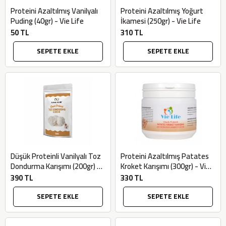
Proteini Azaltılmış Vanilyalı
Proteini Azaltılmış Yoğurt
Puding (40gr) - Vie Life
İkamesi (250gr) - Vie Life
50 TL
310 TL
SEPETE EKLE
SEPETE EKLE
Düşük Proteinli Vanilyalı Toz
Proteini Azaltılmış Patates
Dondurma Karışımı (200gr) -
Kroket Karışımı (300gr) - Vie
Mayalı Hane
Life
390 TL
330 TL
SEPETE EKLE
SEPETE EKLE