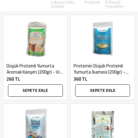
Takviye Edici
Proteinli
Proteinli
Gıdalar
Yiyecekler
Düşük Proteinli Yumurta
Protemin Düşük Proteinli
Aromalı Karışım (200gr) - Vie
Yumurta İkamesi (200gr) -
Life
Mayalı Hane
260 TL
360 TL
SEPETE EKLE
SEPETE EKLE