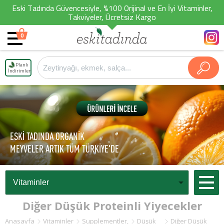
Eski Tadında Güvencesiyle, %100 Orijinal ve En İyi Vitaminler,
Takviyeler, Ücretsiz Kargo
0
Planlı
İndirimler
ESKİ TADINDA ORGANİK
MEYVELER ARTIK TÜM TÜRKİYE'DE
Diğer Düşük Proteinli Yiyecekler
Anasayfa
Vitaminler
Supplementler,
Düşük
Diğer Düşük