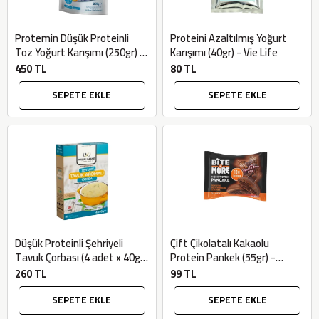
Protemin Düşük Proteinli
Proteini Azaltılmış Yoğurt
Toz Yoğurt Karışımı (250gr) -
Karışımı (40gr) - Vie Life
Mayalı Hane
450 TL
80 TL
SEPETE EKLE
SEPETE EKLE
Düşük Proteinli Şehriyeli
Çift Çikolatalı Kakaolu
Tavuk Çorbası (4 adet x 40gr)
Protein Pankek (55gr) -
- Mayalı Hane
Bite&more
260 TL
99 TL
SEPETE EKLE
SEPETE EKLE