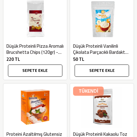
Düşük Proteinli Pizza Aromalı
Düşük Proteinli Vanilinli
Brucshetta Chips (120gr) -
Çikolata Parçacıklı Bardakta
Mayalı Hane
Puding (35gr) - Mayalı Hane
220 TL
50 TL
SEPETE EKLE
SEPETE EKLE
TÜKENDİ
Proteini Azaltılmış Glutensiz
Düşük Proteinli Kakaolu Toz