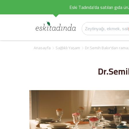
Eski Tadında'da satılan gıda ürü
Anasayfa
Sağlıklı Yaşam
Dr.Semih Bakır’dan rama
Dr.Semi