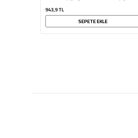
önemli özelliği, vücutta hızla...
943,9 TL
SEPETE EKLE