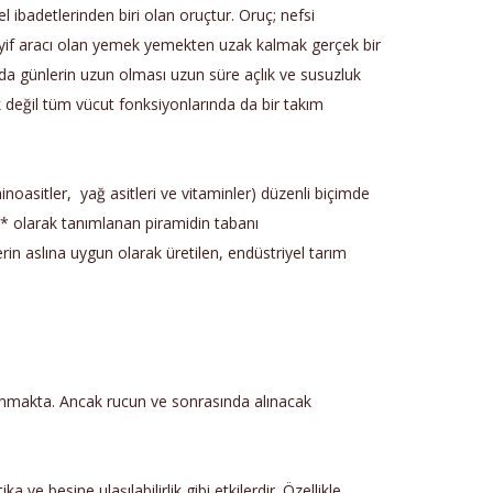
 ibadetlerinden biri olan oruçtur. Oruç; nefsi
keyif aracı olan yemek yemekten uzak kalmak gerçek bir
da günlerin uzun olması uzun süre açlık ve susuzluk
k değil tüm vücut fonksiyonlarında da bir takım
asitler, yağ asitleri ve vitaminler) düzenli biçimde
i* olarak tanımlanan piramidin tabanı
in aslına uygun olarak üretilen, endüstriyel tarım
lanmakta. Ancak rucun ve sonrasında alınacak
ve besine ulaşılabilirlik gibi etkilerdir. Özellikle