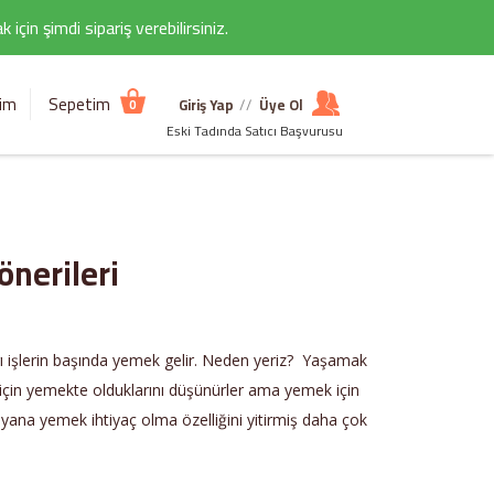
çin şimdi sipariş verebilirsiniz.
şim
Sepetim
Giriş Yap
//
Üye Ol
0
Eski Tadında Satıcı Başvurusu
nerileri
rı işlerin başında yemek gelir. Neden yeriz? Yaşamak
 için yemekte olduklarını düşünürler ama yemek için
yana yemek ihtiyaç olma özelliğini yitirmiş daha çok