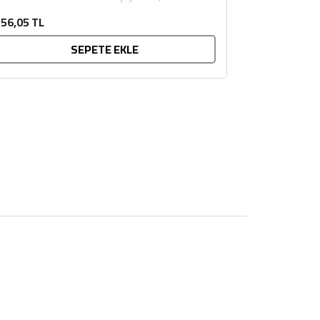
ohumlarla yetiştirilen buğdaylardan elde
56,05 TL
dilmektedir. Dolaysıyla organik...
SEPETE EKLE