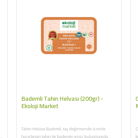
BU HAFTANIN PLANLI İNDİRİMİ
Bademli Tahin Helvası (200gr) -
Ekoloji Market
2320,00 TL
Sızma Zeytinyağı (2025
2100,00 TL
Yeni Hasat, Güney Ege, 5
Litre) - AtcaNova
Tahin Helvası Bademli, taş değirmende özenle
O
SEPETE EKLE
hazırlanan tahin ile bademin eşsiz buluşmasıyla
k