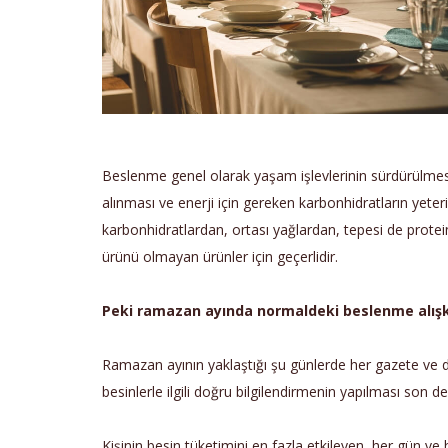
Beslenme genel olarak yaşam işlevlerinin sürdürülmes
alınması ve enerji için gereken karbonhidratların yete
karbonhidratlardan, ortası yağlardan, tepesi de protei
ürünü olmayan ürünler için geçerlidir.
Peki ramazan ayında normaldeki beslenme alışka
Ramazan ayının yaklaştığı şu günlerde her gazete ve d
besinlerle ilgili doğru bilgilendirmenin yapılması son
Kişinin besin tüketimini en fazla etkileyen, her gün ve h