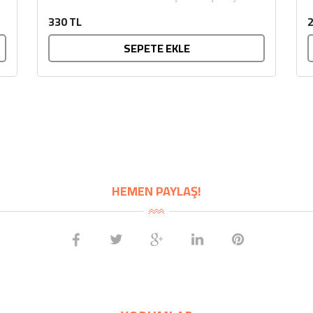
ortaya çıkan, şekersiz bir helva...
t
330 TL
2
e
SEPETE EKLE
HEMEN PAYLAŞ!