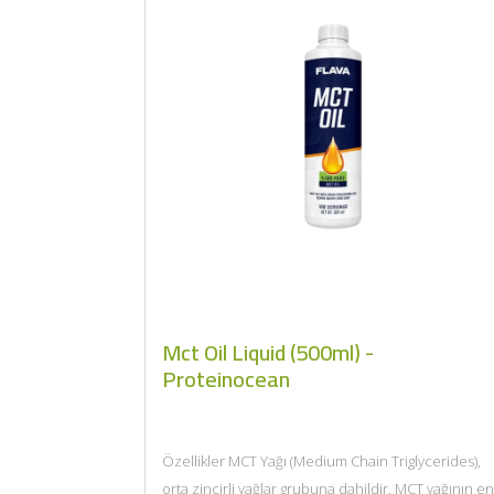
Mct Oil Liquid (500ml) -
Proteinocean
Özellikler MCT Yağı (Medium Chain Triglycerides),
orta zincirli yağlar grubuna dahildir. MCT yağının en