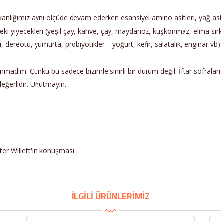
nlığımız aynı ölçüde devam ederken esansiyel amino asitleri, yağ asitl
i yiyecekleri (yeşil çay, kahve, çay, maydanoz, kuşkonmaz, elma sirkesi,
 dereotu, yumurta, probiyotikler – yoğurt, kefir, salatalık, enginar vb
ulunmadım. Çünkü bu sadece bizimle sınırlı bir durum değil. İftar sofralar
 değerlidir. Unutmayın.
ter Willett'in konuşması
İLGİLİ ÜRÜNLERİMİZ