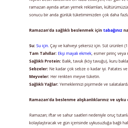
ramazan ayında artan yemek reklamları, kültürümüzün d
sonucu bir anda günlük tüketimimizden çok daha fazla 
Ramazan’da sağlıklı beslenmek için
tabağınız
na
Su:
Su için.
Çay ve kahveyi şekersiz için. Süt ürünleri (
Tam Tahıllar:
Ekşi mayalı ekmek
, esmer pirinç veya
Sağlıklı Protein:
Balık, tavuk (köy tavuğu), kuru baklag
Sebzeler:
Ne kadar çok sebze o kadar iyi. Patates ve
Meyveler:
Her renkten meyve tüketin.
Sağlıklı Yağlar:
Yemeklerinizi pişirmede ve salatalard
Ramazan’da beslenme alışkanlıklarınız ve uyku dü
Ramazan; iftar ve sahur saatleri nedeniyle oruç tutan
kolaylaştıracak ve gün içerisinde uykusuzluğa bağlı hal