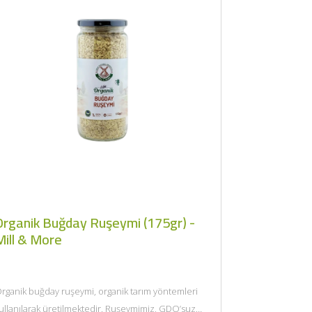
×
Organik Buğday Ruşeymi (175gr) -
Mill & More
rganik buğday ruşeymi, organik tarım yöntemleri
ullanılarak üretilmektedir. Ruşeymimiz, GDO’suz