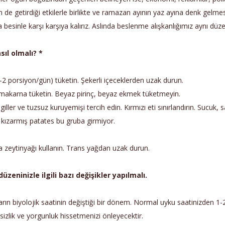
e getirdiği etkilerle birlikte ve ramazan ayının yaz ayına denk gelme
besinle karşı karşıya kalırız. Aslında beslenme alışkanlığımız aynı 
sıl olmalı? *
1-2 porsiyon/gün) tüketin. Şekerli içeceklerden uzak durun.
 makarna tüketin. Beyaz pirinç, beyaz ekmek tüketmeyin.
iller ve tuzsuz kuruyemişi tercih edin. Kırmızı eti sınırlandırın. Sucuk,
 kızarmış patates bu gruba girmiyor.
a zeytinyağı kullanın. Trans yağdan uzak durun.
zeninizle ilgili bazı değişikler yapılmalı.
ların biyolojik saatinin değiştiği bir dönem. Normal uyku saatinizden 
sizlik ve yorgunluk hissetmenizi önleyecektir.