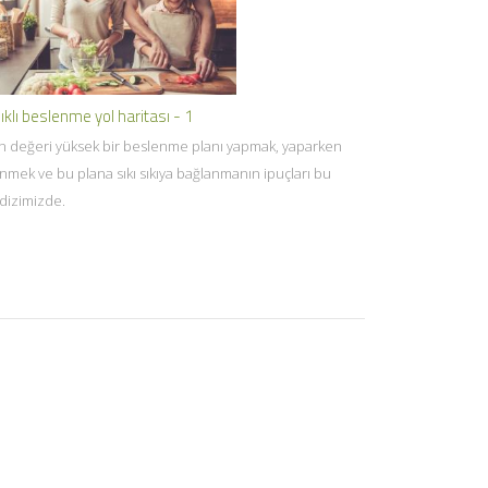
ıklı beslenme yol haritası - 1
n değeri yüksek bir beslenme planı yapmak, yaparken
nmek ve bu plana sıkı sıkıya bağlanmanın ipuçları bu
 dizimizde.