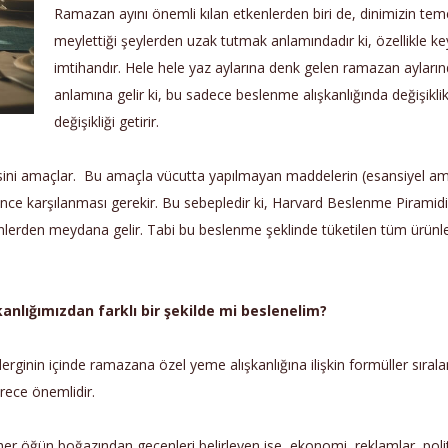
Ramazan ayını önemli kılan etkenlerden biri de, dinimizin temel
meylettiği şeylerden uzak tutmak anlamındadır ki, özellikle 
imtihandır. Hele hele yaz aylarına denk gelen ramazan ayların
anlamına gelir ki, bu sadece beslenme alışkanlığında değişikli
değişikliği getirir.
ini amaçlar. Bu amaçla vücutta yapılmayan maddelerin (esansiyel amino
rince karşılanması gerekir. Bu sebepledir ki, Harvard Beslenme Piramid
nlerden meydana gelir. Tabi bu beslenme şeklinde tüketilen tüm ürünler
nlığımızdan farklı bir şekilde mi beslenelim?
erginin içinde ramazana özel yeme alışkanlığına ilişkin formüller sıra
 derece önemlidir.
er öğün boğazından geçenleri belirleyen ise, ekonomi, reklamlar, politika 