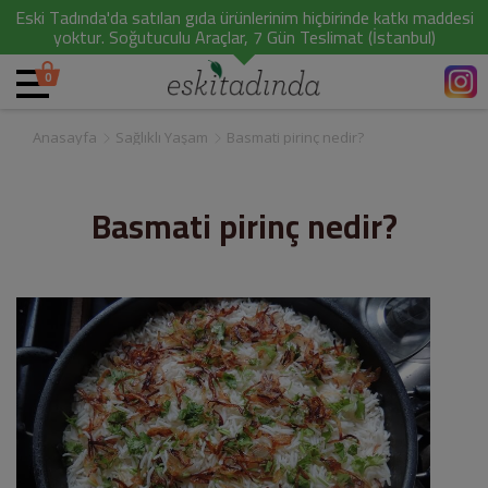
Eski Tadında'da satılan gıda ürünlerinim hiçbirinde katkı maddesi
yoktur. Soğutuculu Araçlar, 7 Gün Teslimat (İstanbul)
0
Anasayfa
Sağlıklı Yaşam
Basmati pirinç nedir?
Basmati pirinç nedir?