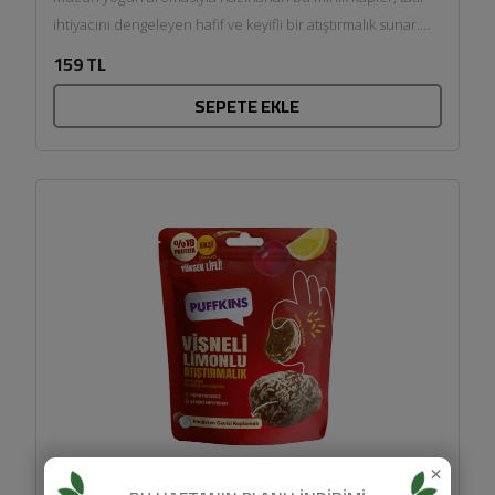
ihtiyacını dengeleyen hafif ve keyifli bir atıştırmalık sunar.
Hayvansal...
159 TL
SEPETE EKLE
×