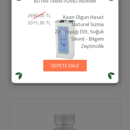
BU HAFTANIN PLANLI İNDİRİMİ
2690,00 TL
Kaan Olgun Hasat
Puffkins Vişneli Atıştırmalık (75gr) -
2071,30 TL
Naturel Sızma
Veggy
Zeytinyağı (5lt, Soğuk
Sıkım) - Bilgem
Zeytincilik
Veggy Puffkins Vişneli Atıştırmalık Nedir? . Vişne aromalı
lezzet. . Yüksek lif ve protein. . Vegan pratik atıştırmalık. .
SEPETE EKLE
Kolay taşınabilir...
129,9 TL
SEPETE EKLE