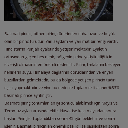
Basmati pirinci, bilinen pirinç türlerinden daha uzun ve büyük
olan bir pirinç türüdür. Yarı saydam ve yarı mat bir rengi vardır.
Hindistan’ın Punjab eyaletinde yetiştirilmektedir. Eyaletin
ortasından geçen beş nehir, bölgenin pirinç yetiştiriciliği için
elverişli olmasının en önemli nedenidir. Pirinç tarlalarını besleyen
nehirlerin suyu, Himalaya dağlarının doruklarından ve eriyen
buzullardan gelmektedir, bu da bölgede yetişen pirincin tadını
eşsiz yapmaktadır ve yine bu nedenle toplam ekili alanın %83’ü
basmati pirince ayrılmıştır.
Basmati pirinç tohumları en iyi sonucu alabilmek için Mayıs ve
Temmuz ayları arasında ekilir. Hasat ise kasım ayından sonra
başlar. Pirinçler toplandıktan sonra 45 gün bekletilir ve sonra
işlenir. Basmati pirincin en önemli özelliği ise pişirildikten sonra