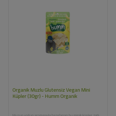
Organik Muzlu Glutensiz Vegan Mini
Küpler (30gr) - Humm Organik
Muzun yoğun aromasıyla hazırlanan bu minik küpler, tatlı