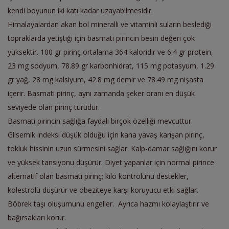
kendi boyunun iki katı kadar uzayabilmesidir.
Himalayalardan akan bol mineralli ve vitaminli suların beslediği
topraklarda yetiştiği için basmati pirincin besin değeri çok
yüksektir. 100 gr pirinç ortalama 364 kaloridir ve 6.4 gr protein,
23 mg sodyum, 78.89 gr karbonhidrat, 115 mg potasyum, 1.29
gr yağ, 28 mg kalsiyum, 42.8 mg demir ve 78.49 mg nişasta
içerir. Basmati pirinç, aynı zamanda şeker oranı en düşük
seviyede olan pirinç türüdür.
Basmati pirincin sağlığa faydalı birçok özelliği mevcuttur.
Glisemik indeksi düşük olduğu için kana yavaş karışan pirinç,
tokluk hissinin uzun sürmesini sağlar. Kalp-damar sağlığını korur
ve yüksek tansiyonu düşürür. Diyet yapanlar için normal pirince
alternatif olan basmati pirinç; kilo kontrolünü destekler,
kolestrolü düşürür ve obeziteye karşı koruyucu etki sağlar.
Böbrek taşı oluşumunu engeller. Ayrıca hazmı kolaylaştırır ve
bağırsakları korur.