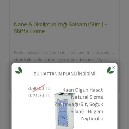
Nane & Okaliptus Yağı Balsam (50ml) -
Shiffa Home
Eskitadında.com üreticilerin tüm ürünlerini inceler, sadece
hiçbir katkı maddesi içermeyen ürünlerini sunar. Afiyet
×
olsun....
195 TL
BU HAFTANIN PLANLI İNDİRİMİ
SEPETE EKLE
2690,00 TL
Kaan Olgun Hasat
2071,30 TL
Naturel Sızma
Zeytinyağı (5lt, Soğuk
Sıkım) - Bilgem
Zeytincilik