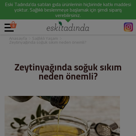
Eski Tadında'da satılan gıda ürünlerinin hiçbirinde katkı maddesi
yoktur. Sağlıklı beslenmeye başlamak için şimdi sipariş
verebilirsiniz.
0
Anasayfa
Sağlıklı Yaşam
Zeytinyağında soğuk sıkım neden önemli?
Zeytinyağında soğuk sıkım
neden önemli?