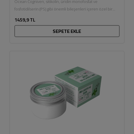
Ocean Cogniven, sitikolin, üridin monofosfat ve
fosfotidilserin (PS) gibi önemli bileşenleri içeren özel bir
gıda takviyesidir. Formülü,...
1459,9 TL
SEPETE EKLE