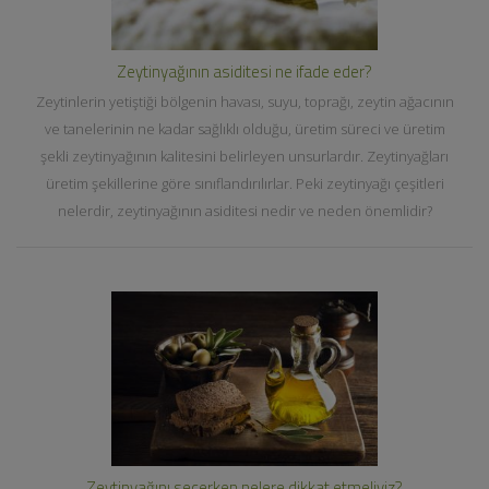
Zeytinyağının asiditesi ne ifade eder?
Zeytinlerin yetiştiği bölgenin havası, suyu, toprağı, zeytin ağacının
ve tanelerinin ne kadar sağlıklı olduğu, üretim süreci ve üretim
şekli zeytinyağının kalitesini belirleyen unsurlardır. Zeytinyağları
üretim şekillerine göre sınıflandırılırlar. Peki zeytinyağı çeşitleri
nelerdir, zeytinyağının asiditesi nedir ve neden önemlidir?
Zeytinyağını seçerken nelere dikkat etmeliyiz?