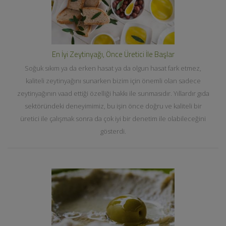
En İyi Zeytinyağı, Önce Üretici İle Başlar
Soğuk sıkım ya da erken hasat ya da olgun hasat fark etmez,
kaliteli zeytinyağını sunarken bizim için önemli olan sadece
zeytinyağının vaad ettiği özelliği hakkı ile sunmasıdır. Yıllardır gıda
sektöründeki deneyimimiz, bu işin önce doğru ve kaliteli bir
üretici ile çalışmak sonra da çok iyi bir denetim ile olabileceğini
gösterdi.