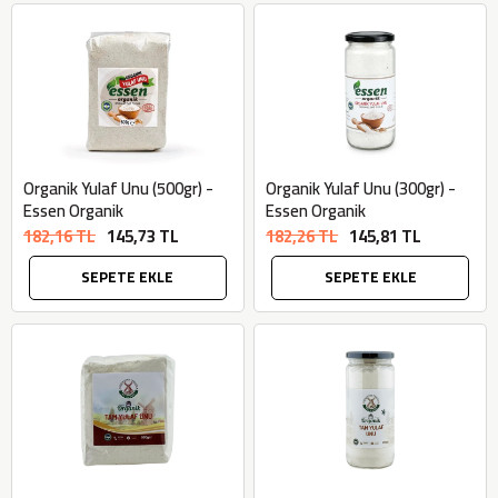
Sıkım) - Bilgem
Zeytincilik
SEPETE EKLE
Organik Yulaf Unu (500gr) -
Organik Yulaf Unu (300gr) -
Essen Organik
Essen Organik
182,16 TL
145,73 TL
182,26 TL
145,81 TL
SEPETE EKLE
SEPETE EKLE