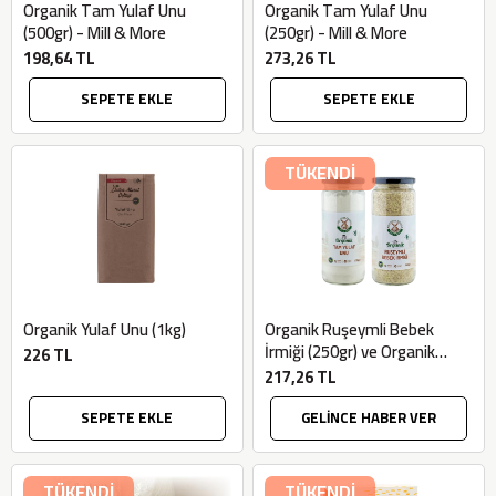
Organik Tam Yulaf Unu
Organik Tam Yulaf Unu
(500gr) - Mill & More
(250gr) - Mill & More
198,64 TL
273,26 TL
SEPETE EKLE
SEPETE EKLE
TÜKENDİ
Organik Yulaf Unu (1kg)
Organik Ruşeymli Bebek
İrmiği (250gr) ve Organik
226 TL
Tam Yulaf Unu (250gr) Seti -
217,26 TL
Mill & More
SEPETE EKLE
GELİNCE HABER VER
TÜKENDİ
TÜKENDİ