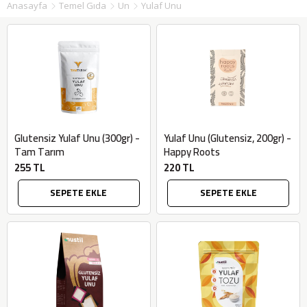
Anasayfa
Temel Gıda
Un
Yulaf Unu
Glutensiz Yulaf Unu (300gr) -
Yulaf Unu (Glutensiz, 200gr) -
Tam Tarım
Happy Roots
255 TL
220 TL
SEPETE EKLE
SEPETE EKLE