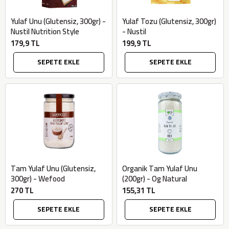
Yulaf Unu (Glutensiz, 300gr) -
Yulaf Tozu (Glutensiz, 300gr)
Nustil Nutrition Style
- Nustil
179,9 TL
199,9 TL
SEPETE EKLE
SEPETE EKLE
×
Tam Yulaf Unu (Glutensiz,
Organik Tam Yulaf Unu
BU HAFTANIN PLANLI İNDİRİMİ
300gr) - Wefood
(200gr) - Og Natural
270 TL
155,31 TL
2690,00 TL
Kaan Olgun Hasat
2071,30 TL
Naturel Sızma
SEPETE EKLE
SEPETE EKLE
Zeytinyağı (5lt, Soğuk