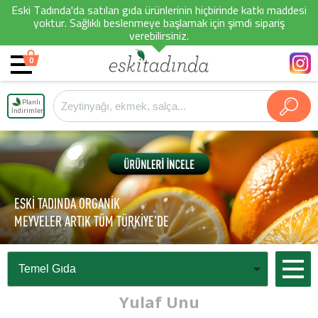
Eski Tadında'da satılan gıda ürünlerinin hiçbirinde katkı maddesi
yoktur. Sağlıklı beslenmeye başlamak için şimdi sipariş
verebilirsiniz.
0
Planlı
İndirimler
ESKİ TADINDA ORGANİK
MEYVELER ARTIK TÜM TÜRKİYE'DE
Yulaf Unu