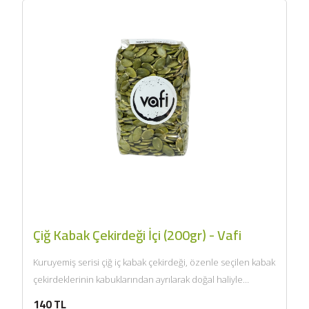
Çiğ Kabak Çekirdeği İçi (200gr) - Vafi
Kuruyemiş serisi çiğ iç kabak çekirdeği, özenle seçilen kabak
çekirdeklerinin kabuklarından ayrılarak doğal haliyle
sunulmasıyla hazırlanır. Kendine...
140 TL