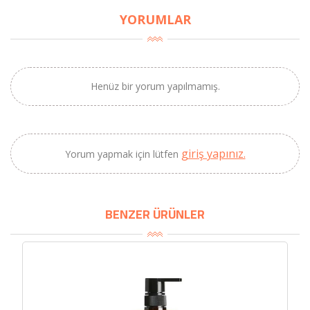
YORUMLAR
Henüz bir yorum yapılmamış.
giriş yapınız.
Yorum yapmak için lütfen
×
BU HAFTANIN PLANLI İNDİRİMİ
BENZER ÜRÜNLER
2690,00 TL
Kaan Olgun Hasat
2071,30 TL
Naturel Sızma
Zeytinyağı (5lt, Soğuk
Sıkım) - Bilgem