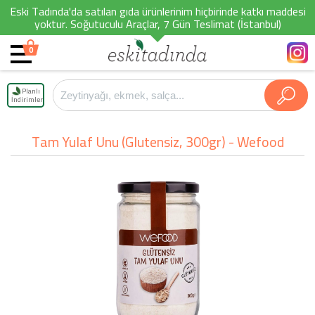
Eski Tadında'da satılan gıda ürünlerinim hiçbirinde katkı maddesi
yoktur. Soğutuculu Araçlar, 7 Gün Teslimat (İstanbul)
0
Planlı
İndirimler
Tam Yulaf Unu (Glutensiz, 300gr) - Wefood