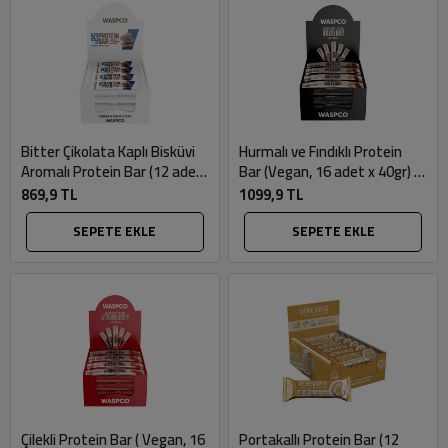
Bitter Çikolata Kaplı Bisküvi
Hurmalı ve Fındıklı Protein
Aromalı Protein Bar (12 adet
Bar (Vegan, 16 adet x 40gr) -
x 36gr) - Waspco
Waspco
869,9 TL
1099,9 TL
SEPETE EKLE
SEPETE EKLE
Çilekli Protein Bar ( Vegan, 16
Portakallı Protein Bar (12