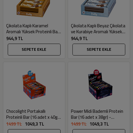
Çikolata Kaplı Karamel
Çikolata Kaplı Beyaz Çikolata
Aromalı Yüksek Proteinli Bar
ve Kurabiye Aromalı Yüksek
(12 adet x 40gr) - Delly
Proteinli Bar (12 adet x 40gr)
944,9 TL
944,9 TL
- Delly
SEPETE EKLE
SEPETE EKLE
Chocolight Portakallı
Power Midi Bademli Protein
Proteinli Bar (16 adet x 40gr)
Bar (16 adet x 38gr) -
- Uniq2go
Uniq2go
1499 TL
1049,3 TL
1499 TL
1049,3 TL