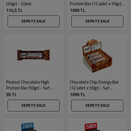
(45gr) - Züber
Protein Bar (12 adet x 50gr) -
Saf Nutrition
114,5 TL
1099 TL
SEPETE EKLE
SEPETE EKLE
Peanut Chocolate High
Chocolate Chip Energy Bar
Protein Bar (50gr) - Saf
(12 adet x 50gr) - Saf
Nutrition
Nutrition
95 TL
1099 TL
SEPETE EKLE
SEPETE EKLE