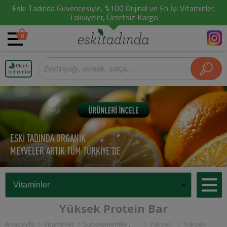
Eski Tadında Güvencesiyle, %100 Orijinal ve En İyi Vitaminler,
Takviyeler, Ücretsiz Kargo
0
Planlı
İndirimler
ESKİ TADINDA ORGANİK
MEYVELER ARTIK TÜM TÜRKİYE'DE
Yüksek Protein Bar
Anasayfa
Vitaminler
Supplementler,
Yüksek
Yüksek