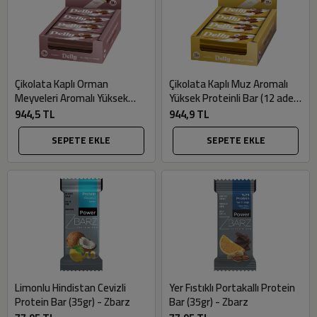
Çikolata Kaplı Orman
Çikolata Kaplı Muz Aromalı
Meyveleri Aromalı Yüksek
Yüksek Proteinli Bar (12 adet
Proteinli Bar (12 adet x 40gr)
x 40gr) - Delly
944,5 TL
944,9 TL
- Delly
SEPETE EKLE
SEPETE EKLE
Limonlu Hindistan Cevizli
Yer Fıstıklı Portakallı Protein
Protein Bar (35gr) - Zbarz
Bar (35gr) - Zbarz