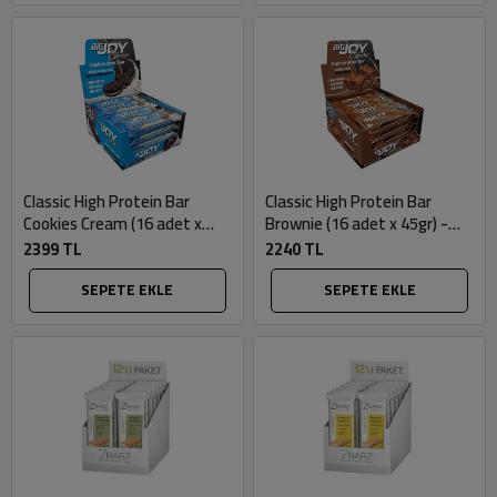
Classic High Protein Bar
Classic High Protein Bar
Cookies Cream (16 adet x
Brownie (16 adet x 45gr) -
45gr) - Bigjoy
Bigjoy
2399 TL
2240 TL
SEPETE EKLE
SEPETE EKLE