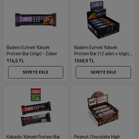
Badem Ezmeli Yüksek
Badem Ezmeli Yüksek
Protein Bar (45gr) - Züber
Protein Bar (12 adet x 45gr) -
Züber
114,5 TL
1349,9 TL
SEPETE EKLE
SEPETE EKLE
Kakaolu Yüksek Protein Bar
Peanut Chocolate High