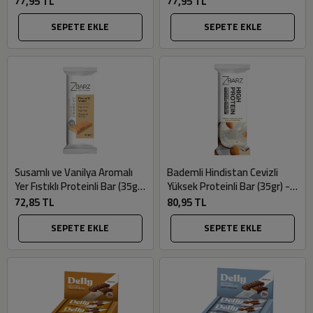
77,95 TL
77,95 TL
SEPETE EKLE
SEPETE EKLE
Susamlı ve Vanilya Aromalı
Bademli Hindistan Cevizli
Yer Fıstıklı Proteinli Bar (35gr)
Yüksek Proteinli Bar (35gr) -
- Zbarz
Zbarz
72,85 TL
80,95 TL
SEPETE EKLE
SEPETE EKLE