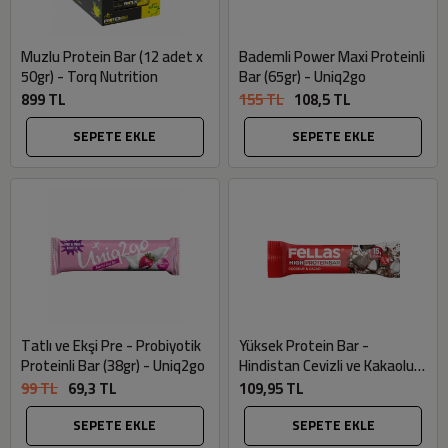
Muzlu Protein Bar (12 adet x
Bademli Power Maxi Proteinli
50gr) - Torq Nutrition
Bar (65gr) - Uniq2go
899 TL
155 TL
108,5 TL
SEPETE EKLE
SEPETE EKLE
Tatlı ve Ekşi Pre - Probiyotik
Yüksek Protein Bar -
Proteinli Bar (38gr) - Uniq2go
Hindistan Cevizli ve Kakaolu
(Glutensiz, 45gr) - Fellas
99 TL
69,3 TL
109,95 TL
SEPETE EKLE
SEPETE EKLE