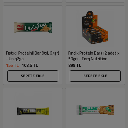
Fıstıklı Proteinli Bar (Xxl, 67gr)
Fındık Protein Bar (12 adet x
- Uniq2go
50gr) - Torq Nutrition
155 TL
108,5 TL
899 TL
SEPETE EKLE
SEPETE EKLE