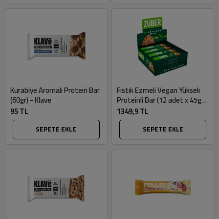
Kurabiye Aromalı Protein Bar
Fıstık Ezmeli Vegan Yüksek
(60gr) - Klave
Proteinli Bar (12 adet x 45gr)
- Züber
95 TL
1349,9 TL
SEPETE EKLE
SEPETE EKLE