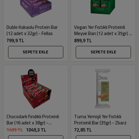
Duble Kakaolu Protein Bar
Vegan Yer Fıstıklı Proteinli
(12 adet x 32gr) - Fellas
Meyve Barı (12 adet x 35gr) -
Zbarz
799,9 TL
899,9 TL
SEPETE EKLE
SEPETE EKLE
Chocodark Fındıklı Proteinli
Turna Yemişli Yer Fıstıklı
Bar (16 adet x 38gr) -
Proteinli Bar (35gr) - Zbarz
Uniq2go
1499 TL
1049,3 TL
72,85 TL