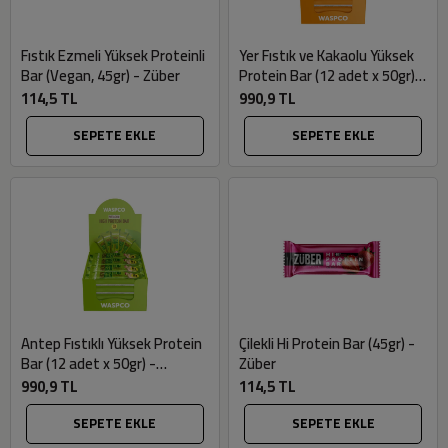
Fıstık Ezmeli Yüksek Proteinli
Yer Fıstık ve Kakaolu Yüksek
Bar (Vegan, 45gr) - Züber
Protein Bar (12 adet x 50gr) -
Waspco
114,5 TL
990,9 TL
SEPETE EKLE
SEPETE EKLE
Antep Fıstıklı Yüksek Protein
Çilekli Hi Protein Bar (45gr) -
Bar (12 adet x 50gr) -
Züber
Waspco
990,9 TL
114,5 TL
SEPETE EKLE
SEPETE EKLE