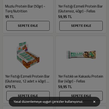
Muzlu Protein Bar (50gr) -
Yer Fıstığı Ezmeli Protein Bar
Torq Nutrition
(Glutensiz, 40gr) - Fellas
95 TL
59,95 TL
SEPETE EKLE
SEPETE EKLE
Yer Fıstığı Ezmeli Protein Bar
Yer Fıstıklı ve Kakaolu Protein
(Glutensiz, 12 adet x 40gr) -
Bar (40gr) - Fellas
Fellas
679 TL
59,95 TL
SEPETE EKLE
SEPETE EKLE
×
Yasal düzenlemeye uygun çerezler kullanıyoruz.