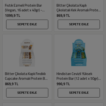
Fıstık Ezmeli Protein Bar
Bitter Çikolata Kaplı
(Vegan, 16 adet x 40gr) -
Çikolatalı Kek Aromalı Protein
Waspco
Bar (12 adet x 36gr) -
1099,9 TL
869,9 TL
Waspco
SEPETE EKLE
SEPETE EKLE
Bitter Çikolata Kaplı Fındıklı
Hindistan Cevizli Yüksek
Cupcake Aromalı Protein Bar
Protein Bar (12 adet x 50gr) -
(12 adet x 36gr) - Waspco
Waspco
869,9 TL
990,9 TL
SEPETE EKLE
SEPETE EKLE