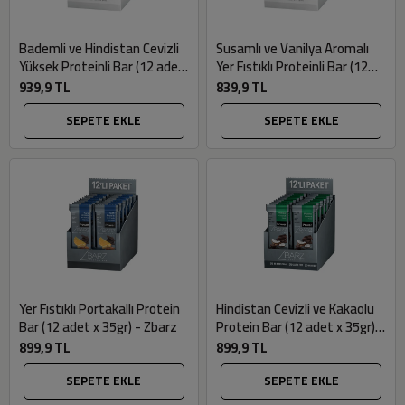
Bademli ve Hindistan Cevizli
Susamlı ve Vanilya Aromalı
Yüksek Proteinli Bar (12 adet
Yer Fıstıklı Proteinli Bar (12
x 35gr) - Zbarz
adet x 35gr) - Zbarz
939,9 TL
839,9 TL
SEPETE EKLE
SEPETE EKLE
Yer Fıstıklı Portakallı Protein
Hindistan Cevizli ve Kakaolu
Bar (12 adet x 35gr) - Zbarz
Protein Bar (12 adet x 35gr) -
Zbarz
899,9 TL
899,9 TL
SEPETE EKLE
SEPETE EKLE