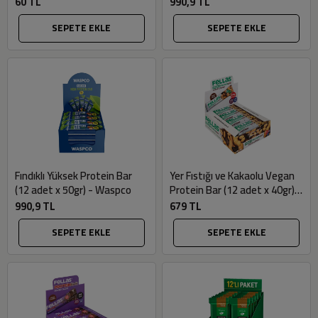
60 TL
990,9 TL
SEPETE EKLE
SEPETE EKLE
Fındıklı Yüksek Protein Bar
Yer Fıstığı ve Kakaolu Vegan
(12 adet x 50gr) - Waspco
Protein Bar (12 adet x 40gr) -
Fellas
990,9 TL
679 TL
SEPETE EKLE
SEPETE EKLE