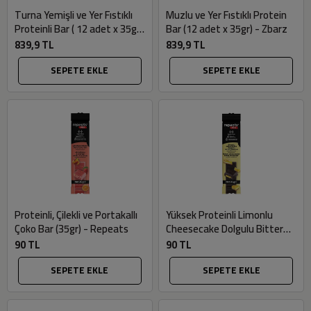
Turna Yemişli ve Yer Fıstıklı
Muzlu ve Yer Fıstıklı Protein
Proteinli Bar ( 12 adet x 35gr)
Bar (12 adet x 35gr) - Zbarz
- Zbarz
839,9 TL
839,9 TL
SEPETE EKLE
SEPETE EKLE
Proteinli, Çilekli ve Portakallı
Yüksek Proteinli Limonlu
Çoko Bar (35gr) - Repeats
Cheesecake Dolgulu Bitter
Çoko Bar (35gr) - Repeats
90 TL
90 TL
SEPETE EKLE
SEPETE EKLE