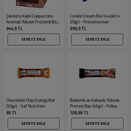
Çikolata Kaplı Cappuccino
Cookie Cream Bar (4 adet x
Aromalı Yüksek Proteinli Bar
50gr) - Proteinocean
(12 adet x 40gr) - Delly
944,9 TL
399,9 TL
SEPETE EKLE
SEPETE EKLE
Chocolate Chip Energy Bar
Bademli ve Kakaolu Yüksek
(50gr) - Saf Nutrition
Protein Bar (45gr) - Fellas
95 TL
109,95 TL
SEPETE EKLE
SEPETE EKLE