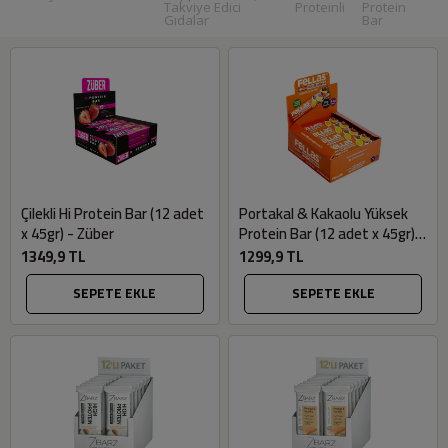
Takviye Edici
Proteinli
Protein
Gıdalar
Bar
Çilekli Hi Protein Bar (12 adet
Portakal & Kakaolu Yüksek
x 45gr) - Züber
Protein Bar (12 adet x 45gr) -
Fellas
1349,9 TL
1299,9 TL
SEPETE EKLE
SEPETE EKLE