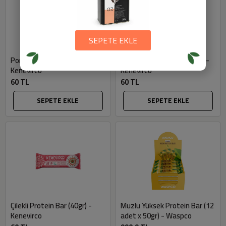
SEPETE EKLE
Portakallı Protein Bar (40gr) -
Kakaolu Protein Bar (40gr) -
Kenevirco
Kenevirco
60 TL
60 TL
SEPETE EKLE
SEPETE EKLE
Çilekli Protein Bar (40gr) -
Muzlu Yüksek Protein Bar (12
Kenevirco
adet x 50gr) - Waspco