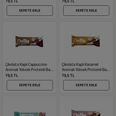
Delly
Proteinli Bar (40gr) - Delly
79,5 TL
79,5 TL
SEPETE EKLE
SEPETE EKLE
Çikolata Kaplı Cappuccino
Çikolata Kaplı Karamel
Aromalı Yüksek Proteinli Bar
Aromalı Yüksek Proteinli Bar
(40gr) - Delly
(40gr) - Delly
79,5 TL
79,5 TL
SEPETE EKLE
SEPETE EKLE