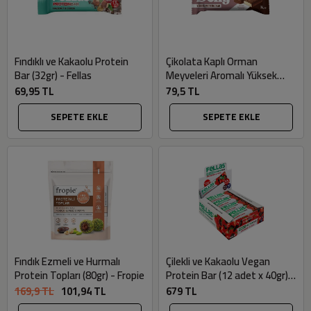
Fındıklı ve Kakaolu Protein
Çikolata Kaplı Orman
Bar (32gr) - Fellas
Meyveleri Aromalı Yüksek
Proteinli Bar (40gr) - Delly
69,95 TL
79,5 TL
SEPETE EKLE
SEPETE EKLE
Fındık Ezmeli ve Hurmalı
Çilekli ve Kakaolu Vegan
Protein Topları (80gr) - Fropie
Protein Bar (12 adet x 40gr) -
Fellas
169,9 TL
101,94 TL
679 TL