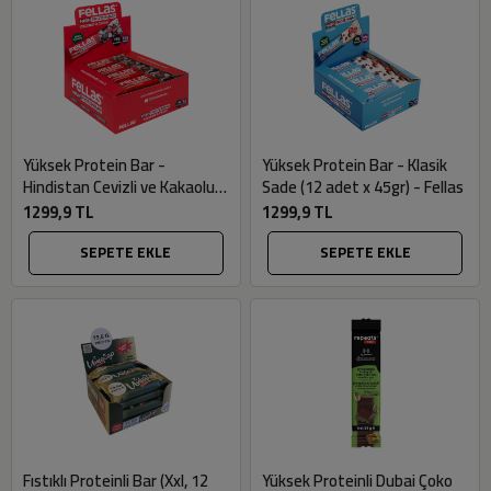
Yüksek Protein Bar -
Yüksek Protein Bar - Klasik
Hindistan Cevizli ve Kakaolu
Sade (12 adet x 45gr) - Fellas
(12 adet x 45gr) - Fellas
1299,9 TL
1299,9 TL
SEPETE EKLE
SEPETE EKLE
Fıstıklı Proteinli Bar (Xxl, 12
Yüksek Proteinli Dubai Çoko