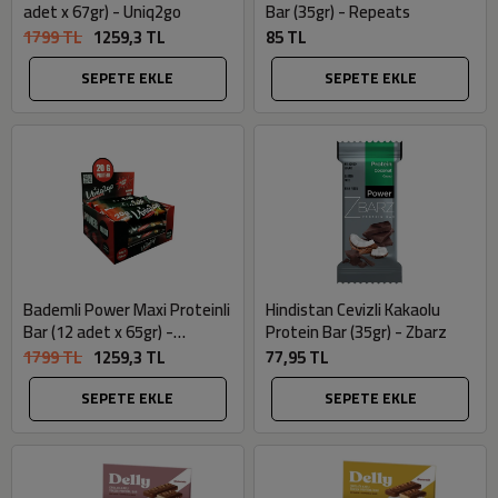
adet x 67gr) - Uniq2go
Bar (35gr) - Repeats
1799 TL
1259,3 TL
85 TL
SEPETE EKLE
SEPETE EKLE
Bademli Power Maxi Proteinli
Hindistan Cevizli Kakaolu
Bar (12 adet x 65gr) -
Protein Bar (35gr) - Zbarz
Uniq2go
1799 TL
1259,3 TL
77,95 TL
SEPETE EKLE
SEPETE EKLE