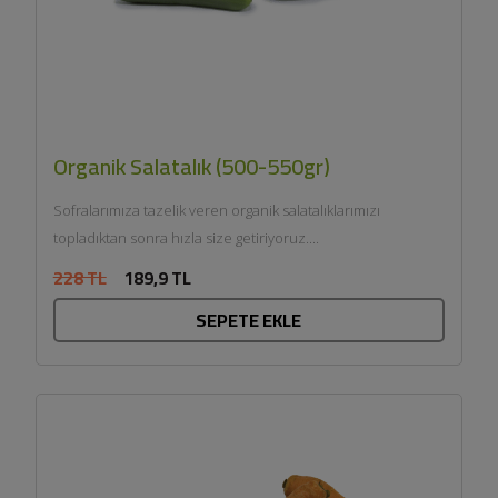
Organik Salatalık (500-550gr)
Sofralarımıza tazelik veren organik salatalıklarımızı
topladıktan sonra hızla size getiriyoruz....
228 TL
189,9 TL
SEPETE EKLE