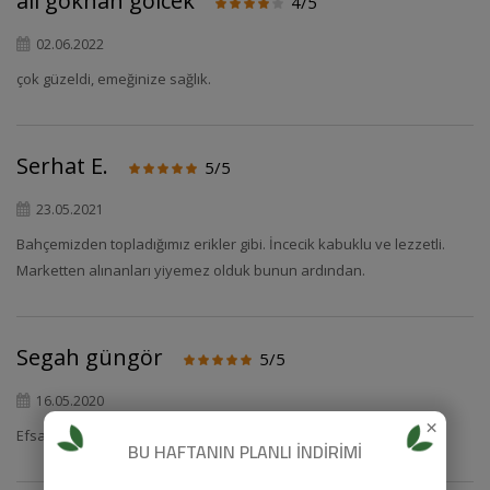
ali gokhan golcek
4/5
02.06.2022
çok güzeldi, emeğinize sağlık.
Serhat E.
5/5
23.05.2021
Bahçemizden topladığımız erikler gibi. İncecik kabuklu ve lezzetli.
Marketten alınanları yiyemez olduk bunun ardından.
Segah güngör
5/5
16.05.2020
×
Efsane:)
BU HAFTANIN PLANLI İNDİRİMİ