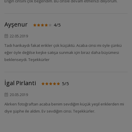
Eriğin cinsini çok beğendim. Bu cinsle devam etmenizi diliyorum.
Ayşenur
4/5
22.05.2019
Tadı harikaydı fakat erikler çok küçüktü. Acaba cinsi mi öyle çünkü
eğer öyle değilse keşke satışa sunmak için biraz daha büyümesi
beklenseydi. Teşekkürler
İgal Pirlanti
5/5
20.05.2019
Alırken fotoğraftan acaba benim sevdiğim küçük yeşil eriklerden mi
diye şüphe ile aldım. Ev sevdiğim cinsi. Teşekkürler.