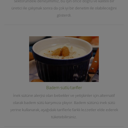
sektöründeki deneyimimiz, bu işin önce doğru ve kaliteli bir
üretici ile çalışmak sonra da çok iyi bir denetim ile olabileceğini
gösterdi.
Badem sütlü tarifler
İnek sütüne alerjisi olan bebekler ve yetişkinler için alternatif
olarak badem sütü karşımıza çıkıyor. Badem sütünü inek sütü
yerine kullanarak, aşağıdaki tariflerle farklı lezzetler elde ederek
tüketebilirsiniz.