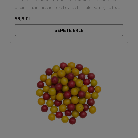
puding hazırlamak için özel olarak formüle edilmiş bu toz
karışım,...
53,9 TL
SEPETE EKLE