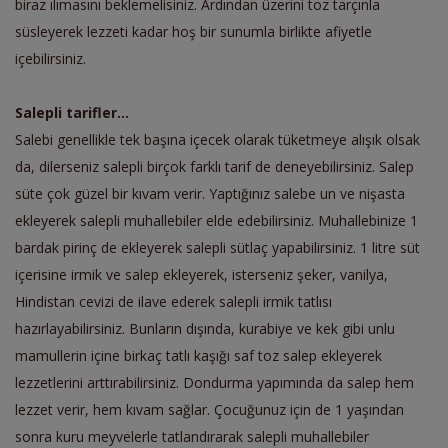
biraz ılımasını beklemelisiniz. Ardından üzerini toz tarçınla
süsleyerek lezzeti kadar hoş bir sunumla birlikte afiyetle
içebilirsiniz.
Salepli tarifler...
Salebi genellikle tek başına içecek olarak tüketmeye alışık olsak
da, dilerseniz salepli birçok farklı tarif de deneyebilirsiniz. Salep
süte çok güzel bir kıvam verir. Yaptığınız salebe un ve nişasta
ekleyerek salepli muhallebiler elde edebilirsiniz. Muhallebinize 1
bardak pirinç de ekleyerek salepli sütlaç yapabilirsiniz. 1 litre süt
içerisine irmik ve salep ekleyerek, isterseniz
şeker, vanilya,
Hindistan cevizi de ilave ederek salepli irmik tatlısı
hazırlayabilirsiniz. Bunların dışında, kurabiye ve kek gibi unlu
mamullerin içine birkaç tatlı kaşığı saf toz salep ekleyerek
lezzetlerini arttırabilirsiniz. Dondurma yapımında da salep hem
lezzet verir, hem kıvam sağlar.
Çocuğunuz için de 1 yaşından
sonra kuru meyvelerle tatlandırarak salepli muhallebiler