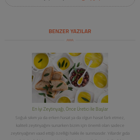
BENZER YAZILAR
En İyi Zeytinyağı, Önce Üretici İle Başlar
Soğuk sıkım ya da erken hasat ya da olgun hasat fark etmez,
kaliteli zeytinyağını sunarken bizim için önemli olan sadece
zeytinyağının vaad ettiği özelliği hakkı ile sunmasıdır. Yıllardır gıda