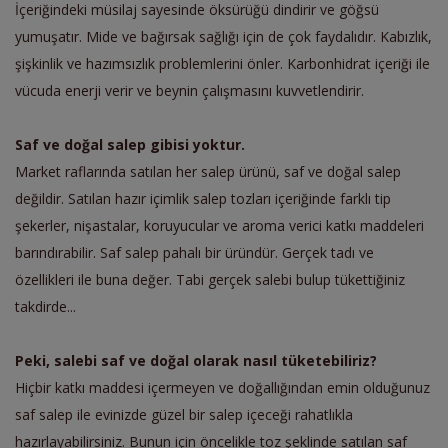
İçeriğindeki müsilaj sayesinde öksürüğü dindirir ve göğsü
yumuşatır. Mide ve bağırsak sağlığı için de çok faydalıdır. Kabızlık,
şişkinlik ve hazımsızlık problemlerini önler. Karbonhidrat içeriği ile
vücuda enerji verir ve beynin çalışmasını kuvvetlendirir.
Saf ve doğal salep gibisi yoktur.
Market raflarında satılan her salep ürünü, saf ve doğal salep
değildir. Satılan hazır içimlik salep tozları içeriğinde farklı tip
şekerler, nişastalar, koruyucular ve aroma verici katkı maddeleri
barındırabilir. Saf salep pahalı bir üründür. Gerçek tadı ve
özellikleri ile buna değer. Tabi gerçek salebi bulup tükettiğiniz
takdirde...
Peki, salebi saf ve doğal olarak nasıl tüketebiliriz?
Hiçbir katkı maddesi içermeyen ve doğallığından emin olduğunuz
saf salep ile evinizde güzel bir salep içeceği rahatlıkla
hazırlayabilirsiniz. Bunun için öncelikle toz şeklinde satılan saf