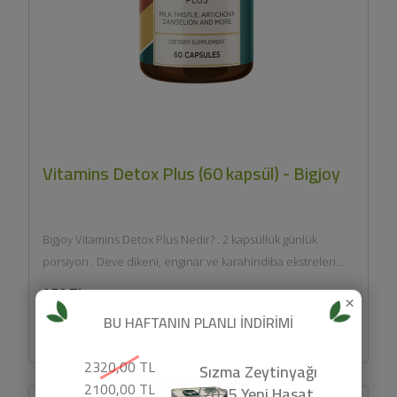
Vitamins Detox Plus (60 kapsül) - Bigjoy
Bigjoy Vitamins Detox Plus Nedir? . 2 kapsüllük günlük
porsiyon . Deve dikeni, enginar ve karahindiba ekstreleri
içeren özel...
470 TL
×
BU HAFTANIN PLANLI İNDİRİMİ
SEPETE EKLE
2320,00 TL
Sızma Zeytinyağı
2100,00 TL
(2025 Yeni Hasat,