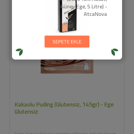
Güney Ege, 5 Litre) -
AtcaNova
SEPETE EKLE
Kakaolu Puding (Glutensiz, 145gr) - Ege
Glutensiz
Serin, kuru ve kokusuz ortamda saklayınız. Kakaolu kinoalı