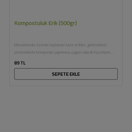
Kompostoluk Erik (500gr)
Mevsiminde özenle toplanan taze erikler, geleneksel
yöntemlerle komposto yapımına uygun olarak hazırlanır.
Şeker ilavesiz kompostolar veya doğal...
89 TL
SEPETE EKLE