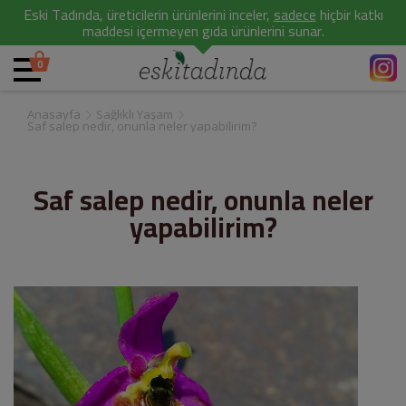
Eski Tadında, üreticilerin ürünlerini inceler,
sadece
hiçbir katkı
maddesi içermeyen gıda ürünlerini sunar.
0
Anasayfa
Sağlıklı Yaşam
Saf salep nedir, onunla neler yapabilirim?
Saf salep nedir, onunla neler
yapabilirim?