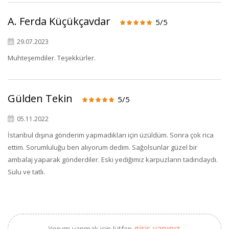
A. Ferda Küçükçavdar
5/5
29.07.2023
Muhteşemdiler. Teşekkürler.
×
BU HAFTANIN PLANLI İNDİRİMİ
Gülden Tekin
5/5
2320,00 TL
Sızma Zeytinyağı
05.11.2022
2100,00 TL
(2025 Yeni Hasat,
İstanbul dışına gönderim yapmadıkları için üzüldüm. Sonra çok rica
Güney Ege, 5 Litre) -
ettim. Sorumluluğu ben alıyorum dedim. Sağolsunlar güzel bir
AtcaNova
ambalaj yaparak gönderdiler. Eski yediğimiz karpuzların tadındaydı.
Sulu ve tatlı.
SEPETE EKLE
giriş yapınız.
Yorum yapmak için lütfen