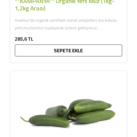
**KAMPANYA** Organik Yerli Muz (1kg-
1,2kg Arası)
Anamur'da organik sertifikalı olarak yetiştirilen mis kokulu
yerli muzlarımızı toplayarak sizlere getiriyoruz....
285,6 TL
SEPETE EKLE