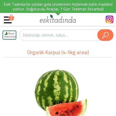
Eski Tadında'da satılan gıda ürünlerinim hiçbirinde katkı maddesi
yoktur. Soğutuculu Araçlar, 7 Gün Teslimat (İstanbul)
0
Planlı
İndirimler
Organik Karpuz (4-5kg arası)