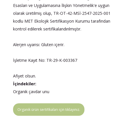
Esasları ve Uygulamasına İlişkin Yönetmelik'e uygun
olarak üretilmiş olup, TR-OT-42-MSİ-2547-2025-001
kodlu MET Ekolojik Sertifikasyon Kurumu tarafından
kontrol edilerek sertifikalandırılmıştır.
Alerjen uyarısı: Gluten içerir.
İşletme Kayıt No: TR-29-K-003367
×
Afiyet olsun.
BU HAFTANIN PLANLI İNDİRİMİ
İçindekiler:
2690,00 TL
Organik çavdar unu
Kaan Olgun Hasat
2071,30 TL
Naturel Sızma
Zeytinyağı (5lt, Soğuk
Organik ürün sertifikaları için tıklayınız.
Sıkım) - Bilgem
Zeytincilik