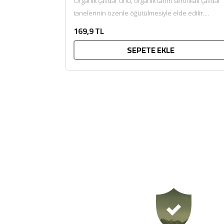
Organik çavdar unu, organik tarım sertifikalı çavdar
tanelerinin özenle öğütülmesiyle elde edilir.
Kendine özgü aroması ve doğal...
169,9 TL
SEPETE EKLE