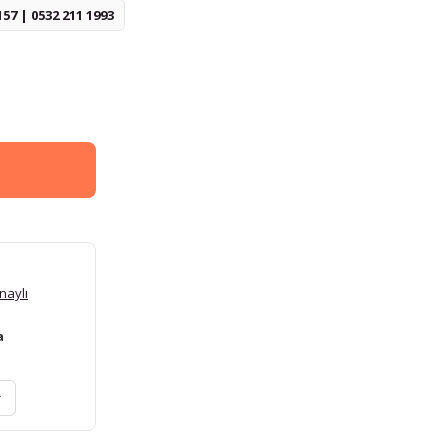
157 | 0532 211 1993
naylı
a
r