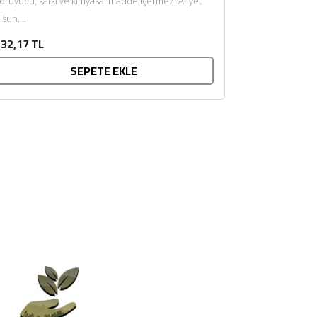
oruyucu, katkı ve kimyasal madde içermez. Afiyet
lsun....
32,17 TL
SEPETE EKLE