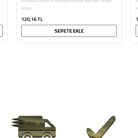
Koruyucu, katkı ve kimyasal madde içermez. Afiyet
K
olsun....
o
120,16 TL
1
SEPETE EKLE