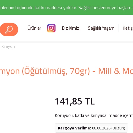
nlerinin hiçbirinde katkı maddesi yoktur. Sağlıklı beslenmeye başlamak i
Ürünler
Biz Kimiz
Sağlıklı Yaşam
İleti
Kimyon
myon (Öğütülmüş, 70gr) - Mill & M
141,85 TL
Koruyucu, katkı ve kimyasal madde içerme
Kargoya Verilme:
08.08.2026 (Bugün)