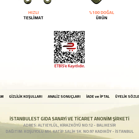
HIZLI
%100 DOĞAL
TESLİMAT
ÜRÜN
AM
GİZLİLİK KOŞULLARI
ANALİZ SONUÇLARI
İADE ve İPTAL
ÜYELİK SÖZL
İSTANBULEST GIDA SANAYİ VE TİCARET ANONİM ŞİRKETİ
ADRES: ALTIEYLÜL, KİRAZKÖYÜ NO:12 - BALIKESİR
DAĞITIM: KOŞUYOLU MH. KATİP SALİH SK. NO:97 KADIKÖY - İSTANBUL