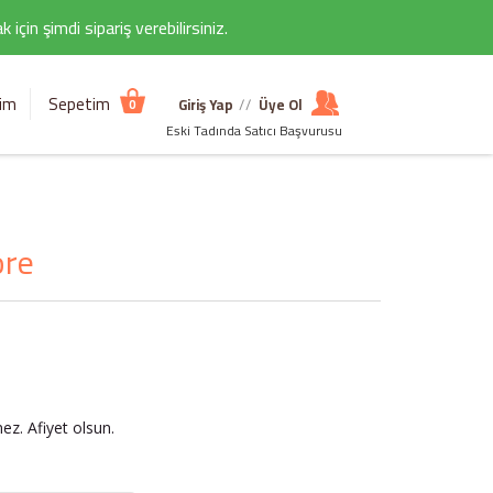
çin şimdi sipariş verebilirsiniz.
şim
Sepetim
Giriş Yap
//
Üye Ol
0
Eski Tadında Satıcı Başvurusu
ore
z. Afiyet olsun.