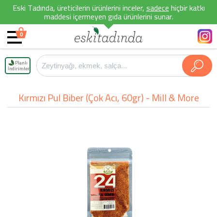
Eski Tadında, üreticilerin ürünlerini inceler,
sadece
hiçbir katkı
maddesi içermeyen gıda ürünlerini sunar.
0
Planlı
İndirimler
Kırmızı Pul Biber (Çok Acı, 60gr) - Mill & More