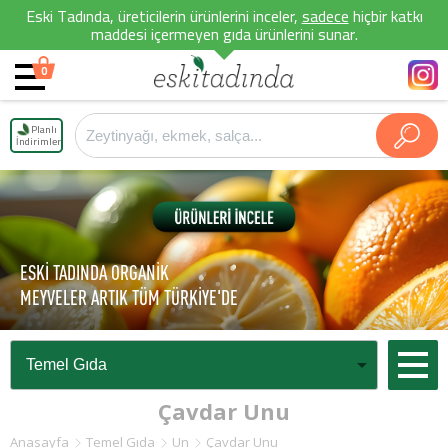
Eski Tadında, üreticilerin ürünlerini inceler,
sadece
hiçbir katkı
maddesi içermeyen gıda ürünlerini sunar.
0
Planlı
İndirimler
ESKİ TADINDA ORGANİK
MEYVELER ARTIK TÜM TÜRKİYE'DE
Çavdar Unu
Anasayfa
Temel Gıda
Un
Çavdar Unu