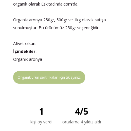
organik olarak Eskitadında.com'da.
Organik aronya 250gr, 500gr ve 1kg olarak satışa
sunulmuştur. Bu ürünümüz 250gr seçeneğidir.
Afiyet olsun.
İçindekiler:
Organik aronya
Organik ürün sertifikaları için tıklayınız.
1
4
/
5
kişi oy verdi
ortalama 4 yıldız aldı