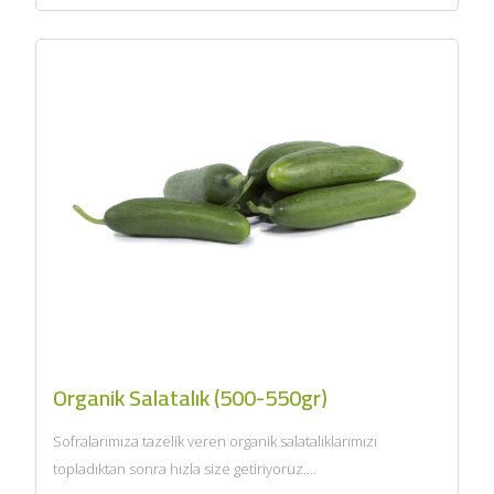
Organik Salatalık (500-550gr)
Sofralarımıza tazelik veren organik salatalıklarımızı
topladıktan sonra hızla size getiriyoruz....