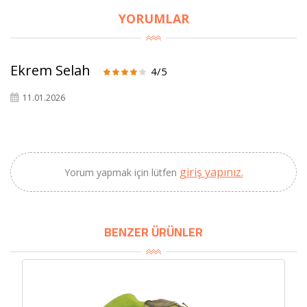
YORUMLAR
×
BU HAFTANIN PLANLI İNDİRİMİ
Ekrem Selah
4/5
2690,00 TL
Kaan Olgun Hasat
2071,30 TL
11.01.2026
Naturel Sızma
Zeytinyağı (5lt, Soğuk
Sıkım) - Bilgem
Zeytincilik
giriş yapınız.
Yorum yapmak için lütfen
SEPETE EKLE
BENZER ÜRÜNLER