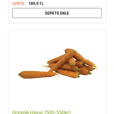
228 TL
189,9 TL
SEPETE EKLE
Organik Havuç (500-550gr)