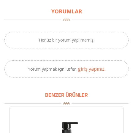
YORUMLAR
Henüz bir yorum yapılmamış.
giriş yapınız.
Yorum yapmak için lütfen
×
BU HAFTANIN PLANLI İNDİRİMİ
BENZER ÜRÜNLER
2320,00 TL
Sızma Zeytinyağı
2100,00 TL
(2025 Yeni Hasat,
Güney Ege, 5 Litre) -
AtcaNova