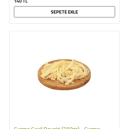
140 TL
SEPETE EKLE
Gurme Çeçil Peyniri (250gr) - Gurme