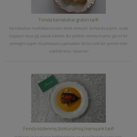
Fırında karnabahar graten tarifi
Karnabaharı mutfaklarınızdan eksik etmeyin. Buharda pişirin, suda
haşlayın veya çiğ olarak tüketin. Bu şekilde sevmiyorsanız güzel bir
yemeğini yapın. Kızartmasını yapmadan da lezzetli bir yemek elde
edebilirsiniz. Nasıl mı?
Fırında közlenmiş (böktürülmüş) karnıyarık tarifi
Patlıcan ve kıymanın birlikteliğinin en güzel halidir karnıyarık.