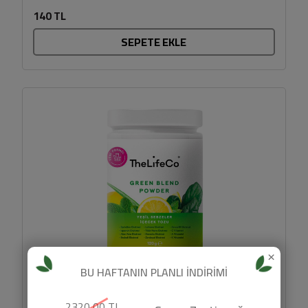
sofralarına...
140 TL
SEPETE EKLE
×
BU HAFTANIN PLANLI İNDİRİMİ
2320,00 TL