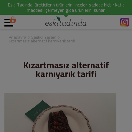
Eski Tadında, üreticilerin ürünlerini inceler,
sadece
hiçbir katkı
maddesi içermeyen gıda ürünlerini sunar.
0
Anasayfa
Sağlıklı Yaşam
Kızartmasız alternatif karnıyarık tarifi
Kızartmasız alternatif
karnıyarık tarifi