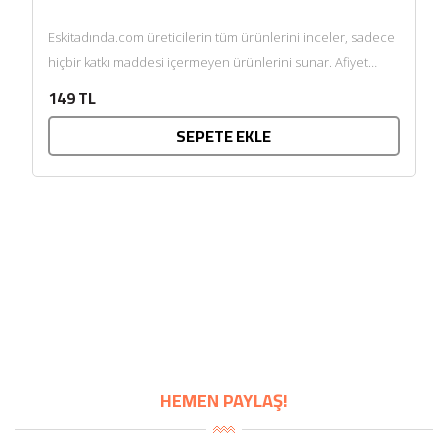
Eskitadında.com üreticilerin tüm ürünlerini inceler, sadece
hiçbir katkı maddesi içermeyen ürünlerini sunar. Afiyet
olsun....
149 TL
SEPETE EKLE
HEMEN PAYLAŞ!