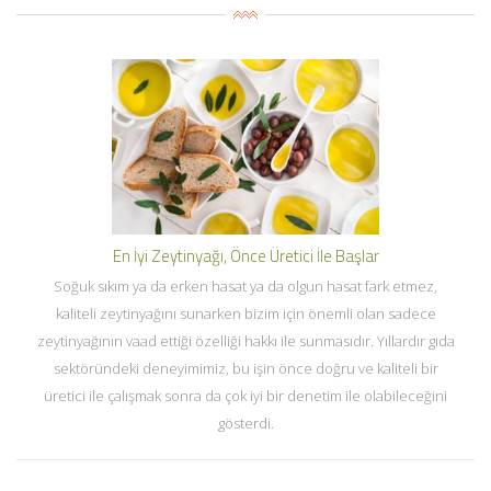
En İyi Zeytinyağı, Önce Üretici İle Başlar
Soğuk sıkım ya da erken hasat ya da olgun hasat fark etmez,
kaliteli zeytinyağını sunarken bizim için önemli olan sadece
zeytinyağının vaad ettiği özelliği hakkı ile sunmasıdır. Yıllardır gıda
sektöründeki deneyimimiz, bu işin önce doğru ve kaliteli bir
üretici ile çalışmak sonra da çok iyi bir denetim ile olabileceğini
gösterdi.