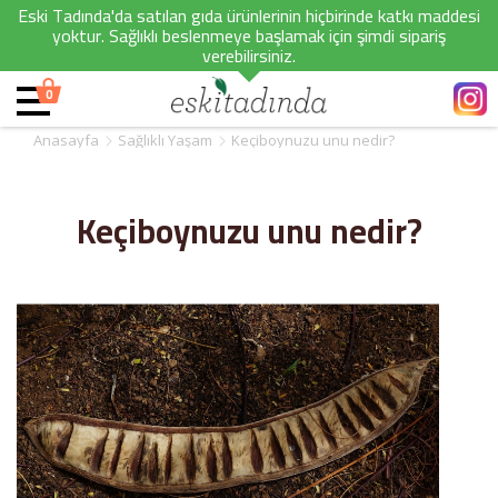
Eski Tadında'da satılan gıda ürünlerinin hiçbirinde katkı maddesi
yoktur. Sağlıklı beslenmeye başlamak için şimdi sipariş
verebilirsiniz.
0
Anasayfa
Sağlıklı Yaşam
Keçiboynuzu unu nedir?
Keçiboynuzu unu nedir?