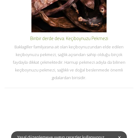
Binbir derde deva: Keçiboynuzu Pekmezi
Baklagiller familyasına ait olan keçiboynuzundan elde edilen
keçiboynuzu pekmezi, sağlık açısından sahip olduğu birçok
faydayla dikkat çekmektedir. Harnup pekmezi adıyla da bilinen
keçiboynuzu pekmezi, sağlıklı ve doğal beslenmede önemli
gıdalardan birisidir.
×
Yasal düzenlemeye uygun çerezler kullanıyoruz.