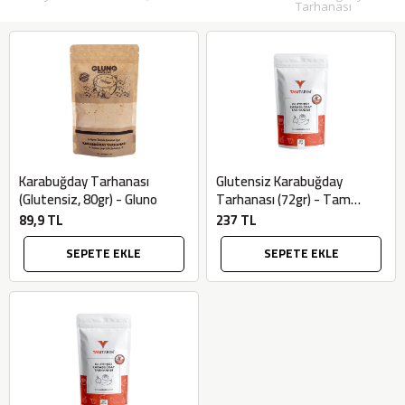
Tarhanası
Karabuğday Tarhanası
Glutensiz Karabuğday
(Glutensiz, 80gr) - Gluno
Tarhanası (72gr) - Tam
Tarım
89,9 TL
237 TL
SEPETE EKLE
SEPETE EKLE