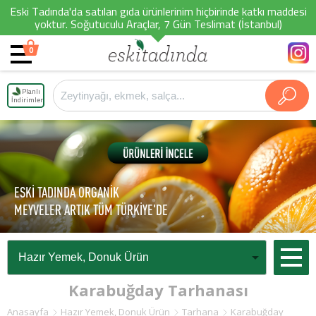
Eski Tadında'da satılan gıda ürünlerinim hiçbirinde katkı maddesi
yoktur. Soğutuculu Araçlar, 7 Gün Teslimat (İstanbul)
0
Planlı
İndirimler
ESKİ TADINDA ORGANİK
MEYVELER ARTIK TÜM TÜRKİYE'DE
Karabuğday Tarhanası
Anasayfa
Hazır Yemek, Donuk Ürün
Tarhana
Karabuğday