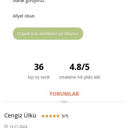
olarak görüyoruz.
Afiyet olsun.
Organik ürün sertifikaları için tıklayınız.
36
4.8
/
5
kişi oy verdi
ortalama 4.8 yıldız aldı
YORUMLAR
Cengiz Ülkü
5/5
13.11.2024