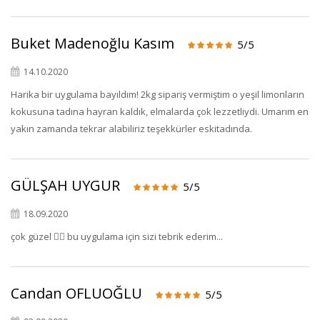
Buket Madenoğlu Kasım
5/5
14.10.2020
Harika bir uygulama bayıldım! 2kg sipariş vermiştim o yeşil limonların
kokusuna tadına hayran kaldık, elmalarda çok lezzetliydi. Umarım en
yakın zamanda tekrar alabiliriz teşekkürler eskitadında.
GÜLŞAH UYGUR
5/5
18.09.2020
çok güzel 👍🏻 bu uygulama için sizi tebrik ederim...
Candan OFLUOĞLU
5/5