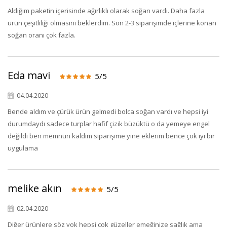
Aldığım paketin içerisinde ağırlıklı olarak soğan vardı. Daha fazla
ürün çeşitliliği olmasını beklerdim. Son 2-3 siparişimde içlerine konan
soğan oranı çok fazla.
Eda mavi
5/5
04.04.2020
Bende aldım ve çürük ürün gelmedi bolca soğan vardı ve hepsi iyi
durumdaydı sadece turplar hafif çizik büzüktü o da yemeye engel
değildi ben memnun kaldım siparişime yine eklerim bence çok iyi bir
uygulama
melike akın
5/5
02.04.2020
Diğer ürünlere söz yok hepsi çok güzeller emeğinize sağlık ama