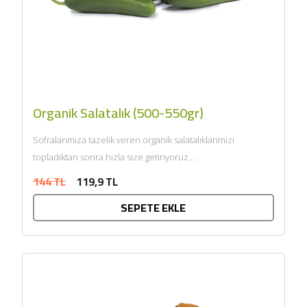
Organik Salatalık (500-550gr)
Sofralarımıza tazelik veren organik salatalıklarımızı
topladıktan sonra hızla size getiriyoruz....
144 TL
119,9 TL
SEPETE EKLE