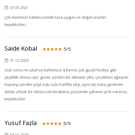
07.01.2021
çok memnun kaldım.üstelik taze,uygun ve doğal ürünler
teşekkürler...
Saide Kobal
5/5
31.12.2020
Gün sonu ne çıkarsa bahtımıza :)) bence çok güzel hediye gibi
çeşitlilik olması ayrı güzel, içinden bir elmalar çıktı, çocukken ağaçtan
koparıp yerdim yeşil sulu sulu hafifte ekşi, aynı tat, koku gözlerim
doldu ufacık bir tebessüm bıraktınız yüzümde şahane iyi ki varsınız,
teşekkürler
Yusuf Fazla
5/5
18.11.2020