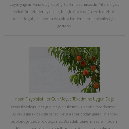
zeytinyağının vaad ettiği özelliği hakkı ile sunmasıdır. Yıllardır gıda
sektöründeki deneyimimiz, bu işin önce doğru ve kaliteli bir
üretici ile çalışmak sonra da çok iyi bir denetim ile olabileceğini
gösterdi.
İnsan Fizyolojisi Her Gün Meyve Tüketimine Uygun Değil
İnsan fizyolojisi, her gün meyve tüketmek üzerine tasarlanmadı.
Bu yaklaşım ilk bakışta sarsıcı veya ezber bozan gelebilir, ancak
biyolojik gerçekler oldukça net. Buradaki temel mesele, modern
dünyada her gün yüksek miktarda fruktoza maruz kalmanın