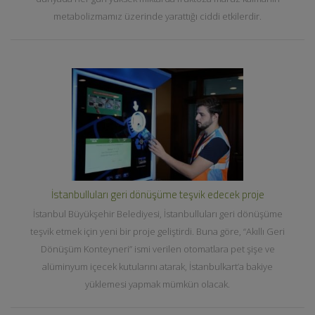
metabolizmamız üzerinde yarattığı ciddi etkilerdir.
İstanbulluları geri dönüşüme teşvik edecek proje
İstanbul Büyükşehir Belediyesi, İstanbulluları geri dönüşüme
teşvik etmek için yeni bir proje geliştirdi. Buna göre, “Akıllı Geri
Dönüşüm Konteyneri” ismi verilen otomatlara pet şişe ve
alüminyum içecek kutularını atarak, İstanbulkart’a bakiye
yüklemesi yapmak mümkün olacak.