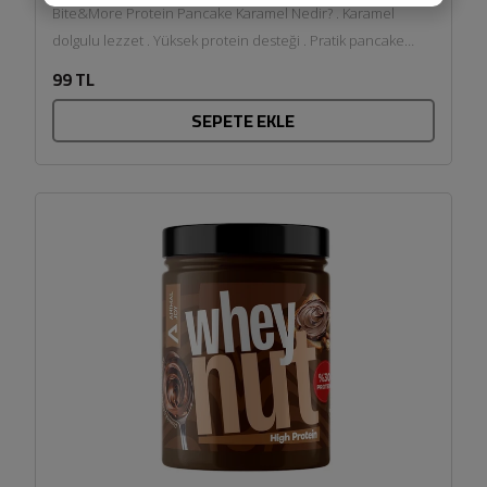
Bite&More Protein Pancake Karamel Nedir? . Karamel
dolgulu lezzet . Yüksek protein desteği . Pratik pancake
formu . Tek porsiyonluk kolay...
99 TL
SEPETE EKLE