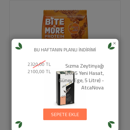
×
BU HAFTANIN PLANLI İNDİRİMİ
2320,00 TL
Sızma Zeytinyağı
2100,00 TL
(2025 Yeni Hasat,
Güney Ege, 5 Litre) -
AtcaNova
Protein Pancake Karamel (50gr) -
Bite&more
SEPETE EKLE