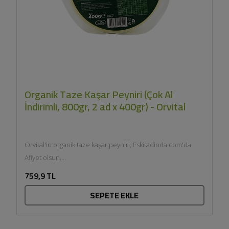
Organik Taze Kaşar Peyniri (Çok Al
İndirimli, 800gr, 2 ad x 400gr) - Orvital
Orvital'in organik taze kaşar peyniri, Eskitadinda.com'da.
Afiyet olsun....
759,9 TL
SEPETE EKLE