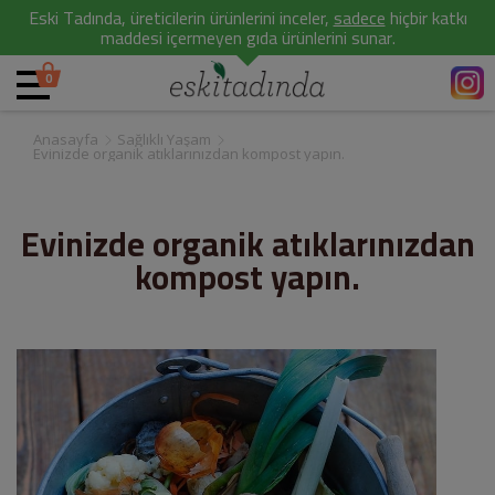
Eski Tadında, üreticilerin ürünlerini inceler,
sadece
hiçbir katkı
maddesi içermeyen gıda ürünlerini sunar.
0
Anasayfa
Sağlıklı Yaşam
Evinizde organik atıklarınızdan kompost yapın.
Evinizde organik atıklarınızdan
kompost yapın.