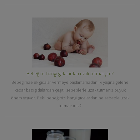
Bebeğimi hangi gıdalardan uzak tutmalıyım?
Bebeğinize ek gıdalar vermeye başlamanızdan iki yaşına gelene
kadar bazı gıdalardan çeşitli sebeplerle uzak tutmanız büyük
önem taşıyor. Peki, bebeğinizi hangi gıdalardan ne sebeple uzak
tutmalısınız?