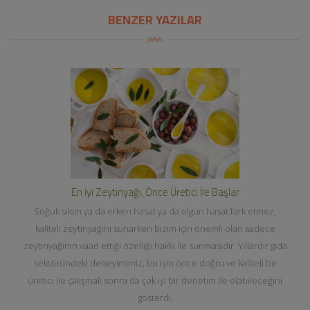
BENZER YAZILAR
En İyi Zeytinyağı, Önce Üretici İle Başlar
Soğuk sıkım ya da erken hasat ya da olgun hasat fark etmez,
kaliteli zeytinyağını sunarken bizim için önemli olan sadece
zeytinyağının vaad ettiği özelliği hakkı ile sunmasıdır. Yıllardır gıda
sektöründeki deneyimimiz, bu işin önce doğru ve kaliteli bir
üretici ile çalışmak sonra da çok iyi bir denetim ile olabileceğini
gösterdi.