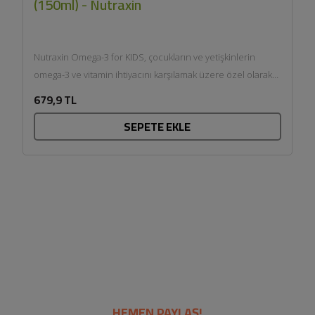
(150ml) - Nutraxin
Nutraxin Omega-3 for KIDS, çocukların ve yetişkinlerin
omega-3 ve vitamin ihtiyacını karşılamak üzere özel olarak
formüle edilmiştir....
679,9 TL
SEPETE EKLE
HEMEN PAYLAŞ!