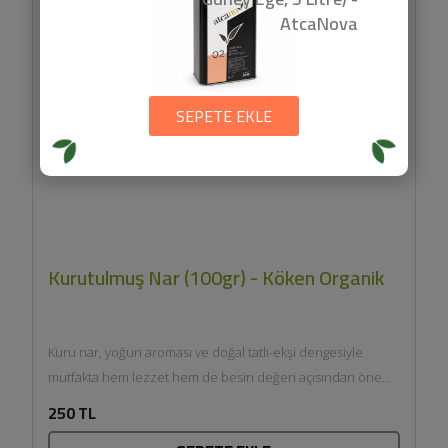
AtcaNova
SEPETE EKLE
Kurutulmuş Nar (100gr) - Köken Organik
Kuru nar, yoğun aroması ve doğal tatlı-ekşi dengesiyle
mutfakta hem lezzet hem de besin değeri açısından öne...
250 TL