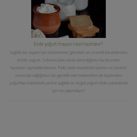
Evde yoğurt mayası nasıl hazırlanır?
Sağlıklı bir yaşam için tüketmemiz gereken en önemli besinlerden
biridir yoğurt. Soframızdan eksik etmediğimiz bu lezzetin
faydaları saymakla bitmez. Peki, katkı maddeleri içeren ve üretimi
sırasında sağlığımız için gerekli olan bakterileri de kaybeden
yoğurtları tüketmek yerine sağlıklı ve doğal yoğurt elde edebilmek
için ne yapmalıyız?