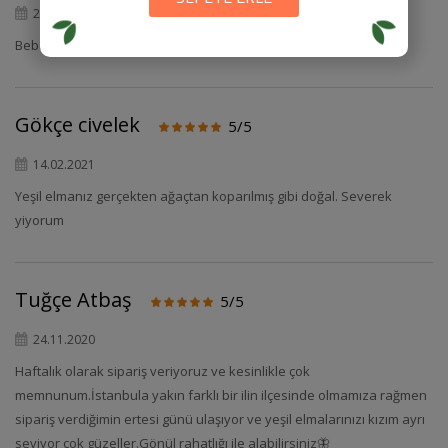
22.02.2021
Bebeğimize veriyoruz
Gökçe civelek
5/5
14.02.2021
Yeşil elmanız gerçekten ağaçtan koparılmış gibi doğal. Severek
yiyorum
Tuğçe Atbaş
5/5
24.11.2020
Haftalık olarak sipariş veriyoruz ve kesinlikle çok
memnunum.İstanbula yakın farklı bir ilin ilçesinde olmamıza rağmen
sipariş verdiğimin ertesi günü ulaşıyor ve yeşil elmalarınızı kızım ayrı
seviyor çok güzeller.Gönül rahatlığı ile alabilirsiniz🦋