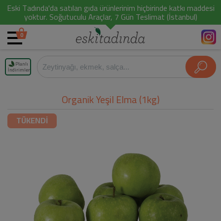
Eski Tadında'da satılan gıda ürünlerinim hiçbirinde katkı maddesi
yoktur. Soğutuculu Araçlar, 7 Gün Teslimat (İstanbul)
0
Planlı
İndirimler
Organik Yeşil Elma (1kg)
TÜKENDİ