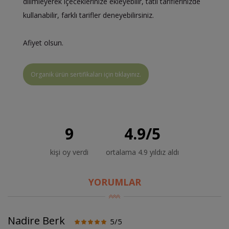
dilimleyerek içeceklerinize ekleyebilir, tatlı tariflerinizde
kullanabilir, farklı tarifler deneyebilirsiniz.
Afiyet olsun.
Organik ürün sertifikaları için tıklayınız.
9
4.9
/
5
kişi oy verdi
ortalama 4.9 yıldız aldı
YORUMLAR
Nadire Berk
5/5