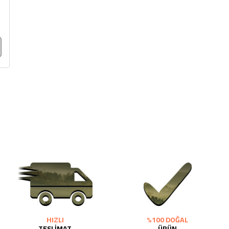
HIZLI
%100 DOĞAL
TESLİMAT
ÜRÜN