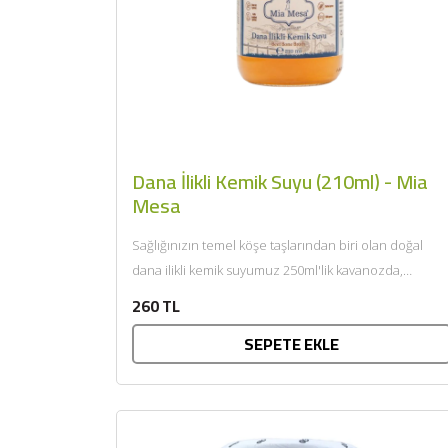
Dana İlikli Kemik Suyu (210ml) - Mia
Mesa
Sağlığınızın temel köşe taşlarından biri olan doğal
dana ilikli kemik suyumuz 250ml'lik kavanozda,
besleyici özelliği ve lezzetiyle...
260 TL
SEPETE EKLE