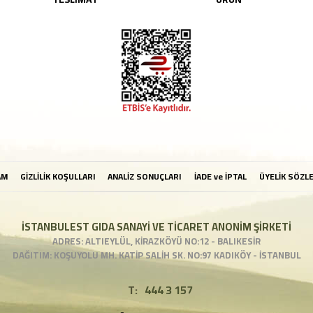
AM
GİZLİLİK KOŞULLARI
ANALİZ SONUÇLARI
İADE ve İPTAL
ÜYELİK SÖZL
İSTANBULEST GIDA SANAYİ VE TİCARET ANONİM ŞİRKETİ
ADRES: ALTIEYLÜL, KİRAZKÖYÜ NO:12 - BALIKESİR
DAĞITIM: KOŞUYOLU MH. KATİP SALİH SK. NO:97 KADIKÖY - İSTANBUL
T:
444 3 157