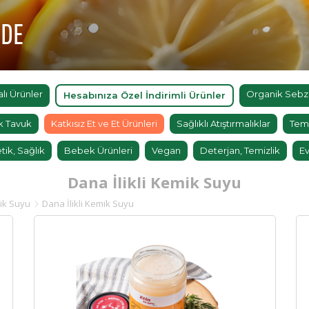
'DE
ı Ürünler
Organik Sebz
Hesabınıza Özel İndirimli Ürünler
k Tavuk
Katkısız Et ve Et Ürünleri
Sağlıklı Atıştırmalıklar
Tem
tik, Sağlık
Bebek Ürünleri
Vegan
Deterjan, Temizlik
Ev
Dana İlikli Kemik Suyu
ik Suyu
Dana İlikli Kemik Suyu