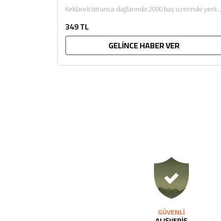
Kırklareli Istranca dağlarında 2000 baş üzerinde yerli
ve kültür ırklardan oluşan büyük...
349 TL
GELİNCE HABER VER
GÜVENLİ
ALIŞVERİŞ