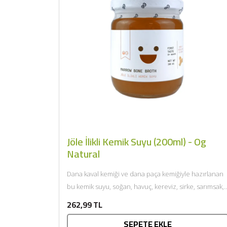
Jöle İlikli Kemik Suyu (200ml) - Og
Natural
Dana kaval kemiği ve dana paça kemiğiyle hazırlanan
bu kemik suyu, soğan, havuç, kereviz, sirke, sarımsak,
defne...
262,99 TL
SEPETE EKLE