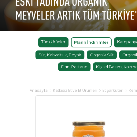
ESKİ TADINDA ORGANİK
MEYVELER ARTIK TÜM TÜRKİYE
Tüm Ürünler
Kampanyal
Planlı İndirimler
Süt, Kahvaltılık, Peynir
Organik Süt
Organi
Fırın, Pastane
Kişisel Bakım, Kozme
Anasayfa
Katkısız Et ve Et Ürünleri
Et Şarküteri
Kem