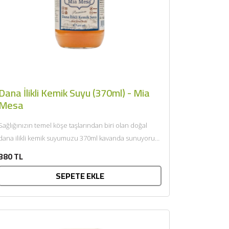
Dana İlikli Kemik Suyu (370ml) - Mia
Mesa
Sağlığınızın temel köşe taşlarından biri olan doğal
dana ilikli kemik suyumuzu 370ml kavanda sunuyoruz,
besleyici özelliği ve...
380 TL
SEPETE EKLE