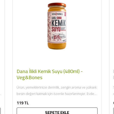
BU HAFTANIN PLANLI İNDİRİMİ
2690,00 TL
Kaan Olgun Hasat
Dana İlikli Kemik Suyu (480ml) -
2071,30 TL
Naturel Sızma Zeytinyağı
Veg&Bones
(5lt, Soğuk Sıkım) - Bilgem
Zeytincilik
Ürün, yemeklerinize derinlik, zengin aroma ve yüksek
SEPETE EKLE
besin değeri katmak için özenle hazırlanmıştır. Evde
uzun saatler boyunca...
119 TL
SEPETE EKLE