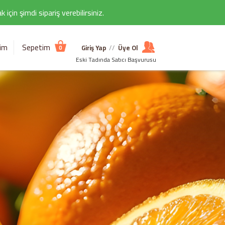
çin şimdi sipariş verebilirsiniz.
şim
Sepetim
Giriş Yap
//
Üye Ol
0
Eski Tadında Satıcı Başvurusu