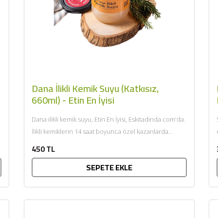
Dana İlikli Kemik Suyu (Katkısız,
660ml) - Etin En İyisi
Dana ilikli kemik suyu, Etin En İyisi, Eskitadinda.com'da.
İlikli kemiklerin 14 saat boyunca özel kazanlarda
kaynatmadan 90C sabit...
450 TL
SEPETE EKLE