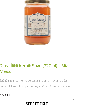
×
Dana İlikli Kemik Suyu (720ml) - Mia
Mesa
Sağlığınızın temel köşe taşlarından biri olan doğal
dana ilikli kemik suyu, besleyici özelliği ve lezzetiyle
sofralarınıza geliyor....
660 TL
SEPETE EKLE