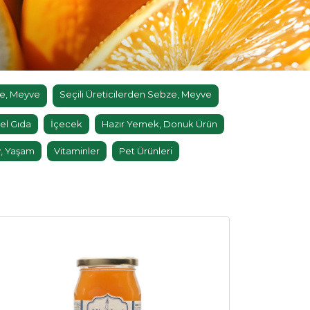
e, Meyve
Seçili Üreticilerden Sebze, Meyve
el Gıda
İçecek
Hazır Yemek, Donuk Ürün
, Yaşam
Vitaminler
Pet Ürünleri