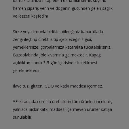
damak tadınıza hitap eden dana ilikli kemik suyunu
hemen sipariş verin ve doğanın gücünden gelen sağlık
ve lezzeti keşfedin!
Sirke veya limonla birlikte, dilediğiniz baharatlarla
zenginleştirip direkt ısıtıp içebileceğiniz gibi,
yemeklerinize, çorbalarınıza katarakta tüketebilirsiniz.
Buzdolabında jöle kıvamına gelmektedir. Kapağı
açıldıktan sonra 3-5 gün içerisinde tüketilmesi
gerekmektedir.
İlave tuz, gluten, GDO ve katkı maddesi içermez.
*Eskitadında.com'da üreticilerin tüm ürünleri incelenir,
yalnızca hiçbir katkı maddesi içermeyen ürünler satışa
sunulabilir.