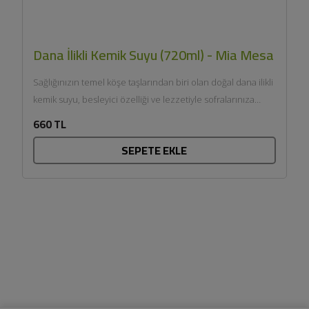
Dana İlikli Kemik Suyu (720ml) - Mia Mesa
Sağlığınızın temel köşe taşlarından biri olan doğal dana ilikli
kemik suyu, besleyici özelliği ve lezzetiyle sofralarınıza
geliyor....
660 TL
SEPETE EKLE