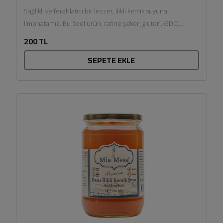
Sağlıklı ve ferahlatıcı bir lezzet, ilikli kemik suyuna
limonatamız. Bu özel ürün, rafine şeker, gluten, GDO,
renklendirici,...
200 TL
SEPETE EKLE