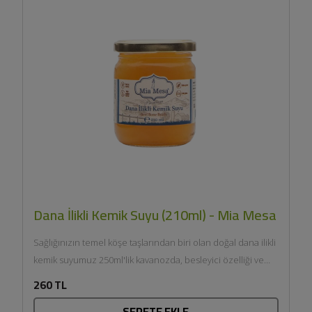
Dana İlikli Kemik Suyu (210ml) - Mia Mesa
Sağlığınızın temel köşe taşlarından biri olan doğal dana ilikli
kemik suyumuz 250ml'lik kavanozda, besleyici özelliği ve
lezzetiyle...
260 TL
SEPETE EKLE