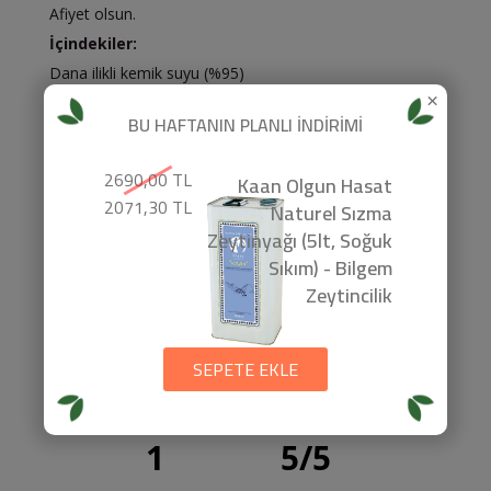
Afiyet olsun.
İçindekiler:
Dana ilikli kemik suyu (%95)
×
Soğan
BU HAFTANIN PLANLI İNDİRİMİ
Havuç
Elma sirkesi
2690,00 TL
Kaan Olgun Hasat
Sarımsak
2071,30 TL
Naturel Sızma
Tane karabiber
Zeytinyağı (5lt, Soğuk
Kereviz sapı
Sıkım) - Bilgem
Biberiye
Zeytincilik
Defne yaprağı
Kekik
SEPETE EKLE
1
5
/
5