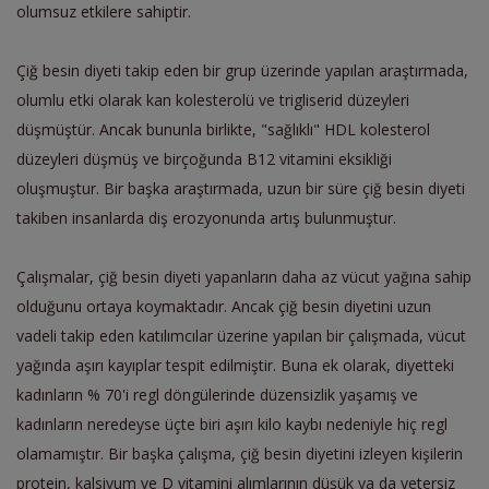
olumsuz etkilere sahiptir.
Çiğ besin diyeti takip eden bir grup üzerinde yapılan araştırmada,
olumlu etki olarak kan kolesterolü ve trigliserid düzeyleri
düşmüştür. Ancak bununla birlikte, "sağlıklı" HDL kolesterol
düzeyleri düşmüş ve birçoğunda B12 vitamini eksikliği
oluşmuştur.
Bir başka araştırmada, uzun bir süre çiğ besin diyeti
takiben insanlarda diş erozyonunda artış bulunmuştur.
Çalışmalar, çiğ besin diyeti yapanların daha az vücut yağına sahip
olduğunu ortaya koymaktadır. Ancak çiğ besin diyetini uzun
vadeli takip eden katılımcılar üzerine yapılan bir çalışmada, vücut
yağında aşırı kayıplar tespit edilmiştir. Buna ek olarak, diyetteki
kadınların % 70'i regl döngülerinde düzensizlik yaşamış ve
kadınların neredeyse üçte biri aşırı kilo kaybı nedeniyle hiç regl
olamamıştır.
Bir başka çalışma, çiğ besin diyetini izleyen kişilerin
protein, kalsiyum ve D vitamini alımlarının düşük ya da yetersiz