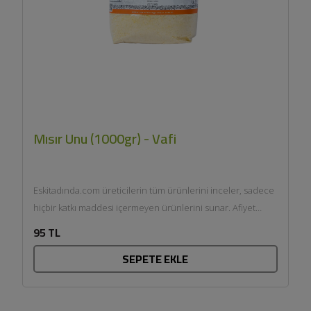
Mısır Unu (1000gr) - Vafi
Eskitadında.com üreticilerin tüm ürünlerini inceler, sadece
hiçbir katkı maddesi içermeyen ürünlerini sunar. Afiyet
olsun....
95 TL
SEPETE EKLE