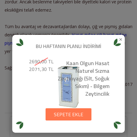
zordur. Ancak beslenme takviyeleri bile diyetteki kalori ve protein
eksikliğini telafi edemez.
Tüm bu avantaj ve dezavantajlardan dolayı, çiğ ve pişmiş gıdaları
dengeli olarak yemeniz önemlidir.
Hangi gıdayı çiğ hangi gıdayı
×
pişmiş tüketmek gerekiyorsa
beslenme düzeninizde ona göre
BU HAFTANIN PLANLI İNDİRİMİ
yer verebilirsiniz.
2690,00 TL
Kaan Olgun Hasat
2071,30 TL
Sağlıkla kalın.
Naturel Sızma
Zeytinyağı (5lt, Soğuk
Sıkım) - Bilgem
28.06.2017
Zeytincilik
İLGİLİ ÜRÜNLERİMİZ
SEPETE EKLE