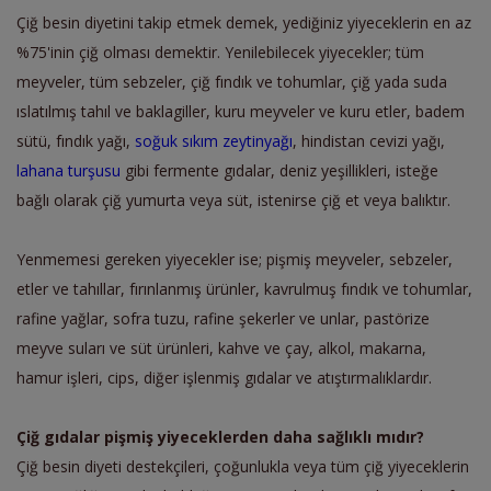
Çiğ besin diyetini takip etmek demek, yediğiniz yiyeceklerin en az
%75'inin çiğ olması demektir.
Yenilebilecek yiyecekler; tüm
meyveler, tüm sebzeler, çiğ fındık ve tohumlar, çiğ yada suda
ıslatılmış tahıl ve baklagiller, kuru meyveler ve kuru etler, badem
sütü, fındık yağı,
soğuk sıkım zeytinyağı
, hindistan cevizi yağı,
lahana turşusu
gibi fermente gıdalar, deniz yeşillikleri, isteğe
bağlı olarak çiğ yumurta veya süt, istenirse çiğ et veya balıktır.
Yenmemesi gereken yiyecekler ise; pişmiş meyveler, sebzeler,
etler ve tahıllar, fırınlanmış ürünler, kavrulmuş fındık ve tohumlar,
rafine yağlar, sofra tuzu, rafine şekerler ve unlar, pastörize
meyve suları ve süt ürünleri, kahve ve çay, alkol, makarna,
hamur işleri, cips, diğer işlenmiş gıdalar ve atıştırmalıklardır.
Çiğ gıdalar pişmiş yiyeceklerden daha sağlıklı mıdır?
Çiğ besin diyeti destekçileri, çoğunlukla veya tüm çiğ yiyeceklerin