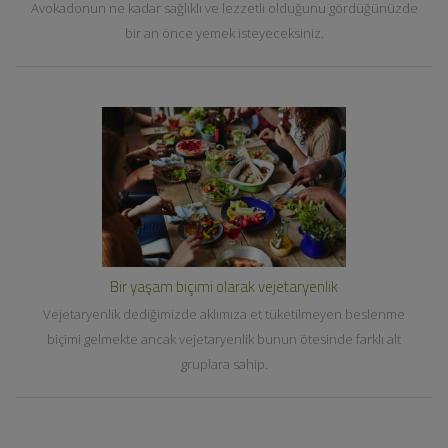
Avokadonun ne kadar sağlıklı ve lezzetli olduğunu gördüğünüzde
bir an önce yemek isteyeceksiniz.
Bir yaşam biçimi olarak vejetaryenlik
Vejetaryenlik dediğimizde aklımıza et tüketilmeyen beslenme
biçimi gelmekte ancak vejetaryenlik bunun ötesinde farklı alt
gruplara sahip.