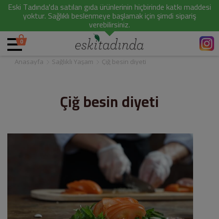
Eski Tadında'da satılan gıda ürünlerinin hiçbirinde katkı maddesi
yoktur. Sağlıklı beslenmeye başlamak için şimdi sipariş
verebilirsiniz.
0
Anasayfa
Sağlıklı Yaşam
Çiğ besin diyeti
Çiğ besin diyeti