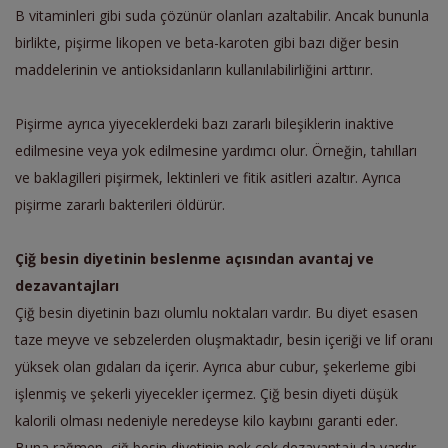
B vitaminleri gibi suda çözünür olanları azaltabilir. Ancak bununla
birlikte, pişirme likopen ve beta-karoten gibi bazı diğer besin
maddelerinin ve antioksidanların kullanılabilirliğini arttırır.
Pişirme ayrıca yiyeceklerdeki bazı zararlı bileşiklerin inaktive
edilmesine veya yok edilmesine yardımcı olur. Örneğin, tahılları
ve baklagilleri pişirmek, lektinleri ve fitik asitleri azaltır. Ayrıca
pişirme zararlı bakterileri öldürür.
Çiğ besin diyetinin beslenme açısından avantaj ve
dezavantajları
Çiğ besin diyetinin bazı olumlu noktaları vardır. Bu diyet esasen
taze meyve ve sebzelerden oluşmaktadır, besin içeriği ve lif oranı
yüksek olan gıdaları da içerir. Ayrıca abur cubur, şekerleme gibi
işlenmiş ve şekerli yiyecekler içermez. Çiğ besin diyeti düşük
kalorili olması nedeniyle neredeyse kilo kaybını garanti eder.
Buna rağmen, çiğ besin diyetinin pek çok dezavantajı da vardır.