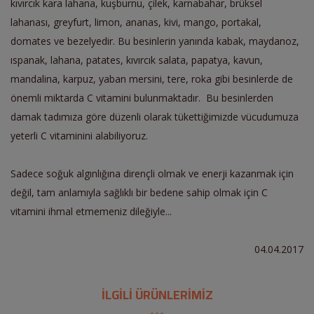
kıvırcık kara lahana, kuşburnu, çilek, karnabahar, brüksel
lahanası, greyfurt, limon, ananas,
kivi, mango, portakal,
domates ve
bezelyedir. Bu besinlerin yanında kabak, maydanoz,
ıspanak, lahana, patates, kıvırcık salata, papatya, kavun,
mandalina, karpuz, yaban mersini, tere, roka gibi besinlerde de
önemli miktarda C vitamini bulunmaktadır.
Bu besinlerden
damak tadımıza göre düzenli olarak tükettiğimizde vücudumuza
yeterli C vitaminini alabiliyoruz.
S
adece soğuk algınlığına dirençli olmak ve enerji kazanmak için
değil, tam anlamıyla sağlıklı bir bedene sahip olmak için
C
vitamini ihmal etmemeniz
dileğiyle...
04.04.2017
İLGİLİ ÜRÜNLERİMİZ