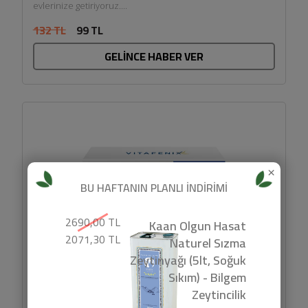
evlerinize getiriyoruz....
132 TL
99 TL
GELİNCE HABER VER
×
BU HAFTANIN PLANLI İNDİRİMİ
2690,00 TL
Kaan Olgun Hasat
2071,30 TL
Naturel Sızma
Zeytinyağı (5lt, Soğuk
Sıkım) - Bilgem
Zeytincilik