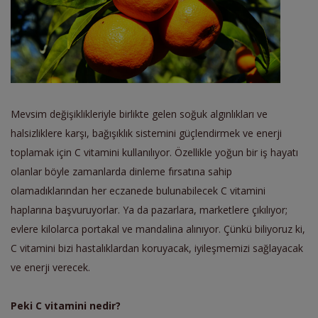
Mevsim değişiklikleriyle birlikte gelen soğuk algınlıkları ve
halsizliklere karşı, bağışıklık sistemini güçlendirmek ve enerji
toplamak için C vitamini kullanılıyor. Ö
zellikle
yoğun bir iş hayatı
olanlar böyle zamanlarda dinleme fırsatına sahip
olamadıklarından her
eczanede bulunabilecek C vitamin
i
haplarına başvuruyor
lar.
Ya da pazarlara, marketlere çıkılıyor;
evlere
kilolarca portakal ve mandalina alınıyor. Çünkü biliyoruz ki,
C vitamini bizi hastalıklardan koruyacak, iyileşmemizi sağlayacak
v
e enerji verecek.
Peki C vitamini nedir?