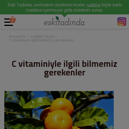
Eski Tadında, üreticilerin ürünlerini inceler,
sadece
hiçbir katkı
maddesi içermeyen gıda ürünlerini sunar.
0
Anasayfa
Sağlıklı Yaşam
C vitaminiyle ilgili bilmemiz gerekenler
C vitaminiyle ilgili bilmemiz
gerekenler