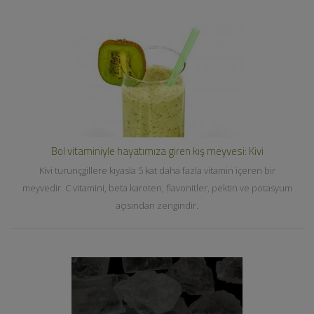
Bol vitaminiyle hayatımıza giren kış meyvesi: Kivi
Kivi turunçgillere kıyasla 5 kat daha fazla vitamin içeren bir
meyvedir. C vitamini, beta karoten, flavonitler, pektin ve potasyum
açısından zengindir.