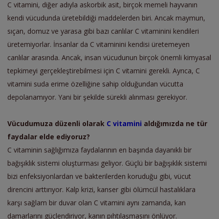
C vitamini, diğer adıyla askorbik asit, birçok memeli hayvanın
kendi vücudunda üretebildiği maddelerden biri. Ancak maymun,
sıçan, domuz ve yarasa gibi bazı canlılar
C vit
aminini kendileri
üretemiyorlar. İnsanlar da C vitaminini kendisi üretemeyen
canlılar arasında. Ancak, insan vücudunun birçok önemli kimyasal
tepkimeyi gerçekleştirebilmesi için C vitamini gerekli. Ayrıca, C
vitamini suda erime özelliğine sahip olduğundan vücutta
depolanamıyor. Yani bir şekilde sürekli alınması gerekiyor.
V
ücudumuza düzenli olarak
C vitamini
aldığımızda
ne tür
faydalar elde ediyoruz?
C vitaminin sağlığımıza faydalarının en başında dayanıklı bir
bağışıklık sistemi oluşturması geliyor. Güçlü bir bağışıklık sistemi
bizi enfeksiyonlardan ve bakterilerden koruduğu gibi, vücut
direncini arttırıyor. Kalp krizi, kanser gibi ölümcül hastalıklara
karşı sağlam bir duvar olan C vitamini aynı zamanda, kan
damarlarını güçlendiriyor, kanın pıhtılaşmasını önlüyor.