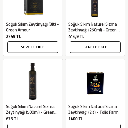
Soğuk Sıkım Zeytinyağı (3lt) -
Soğuk Sıkım Naturel Sızma
Green Amour
Zeytinyağı (250ml) - Green
Amour
2749 TL
414,9 TL
SEPETE EKLE
SEPETE EKLE
Soğuk Sıkım Naturel Sızma
Soğuk Sıkım Natural Sızma
Zeytinyağı (500ml) - Green
Zeytinyağı (2lt) - Tolio Farm
Amour
675 TL
1400 TL