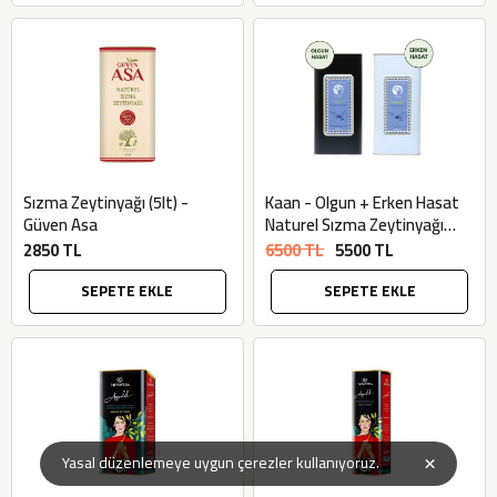
Sızma Zeytinyağı (5lt) -
Kaan - Olgun + Erken Hasat
Güven Asa
Naturel Sızma Zeytinyağı
(2x5L = 10 litre) - Bilgem
2850 TL
6500 TL
5500 TL
Zeytincilik
SEPETE EKLE
SEPETE EKLE
×
Yasal düzenlemeye uygun çerezler kullanıyoruz.