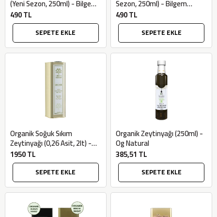
(Yeni Sezon, 250ml) - Bilgem
Sezon, 250ml) - Bilgem
Zeytincilik
Zeytincilik
490 TL
490 TL
SEPETE EKLE
SEPETE EKLE
Organik Soğuk Sıkım
Organik Zeytinyağı (250ml) -
Zeytinyağı (0,26 Asit, 2lt) -
Og Natural
Green Amour
1950 TL
385,51 TL
SEPETE EKLE
SEPETE EKLE