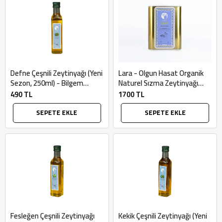
Defne Çeşnili Zeytinyağı (Yeni
Lara - Olgun Hasat Organik
Sezon, 250ml) - Bilgem
Naturel Sızma Zeytinyağı
Zeytincilik
(Organik, 2LT) - Bilgem
490 TL
1700 TL
Zeytincilik
SEPETE EKLE
SEPETE EKLE
Fesleğen Çeşnili Zeytinyağı
Kekik Çeşnili Zeytinyağı (Yeni