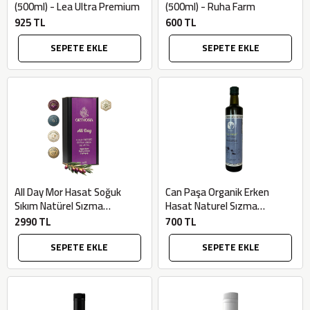
(500ml) - Lea Ultra Premium
(500ml) - Ruha Farm
925 TL
600 TL
SEPETE EKLE
SEPETE EKLE
All Day Mor Hasat Soğuk
Can Paşa Organik Erken
Sıkım Natürel Sızma
Hasat Naturel Sızma
Zeytinyağı (5lt) - Orthosia
Zeytinyağı (Organik, 500ml) -
2990 TL
700 TL
Bilgem Zeytincilik
SEPETE EKLE
SEPETE EKLE