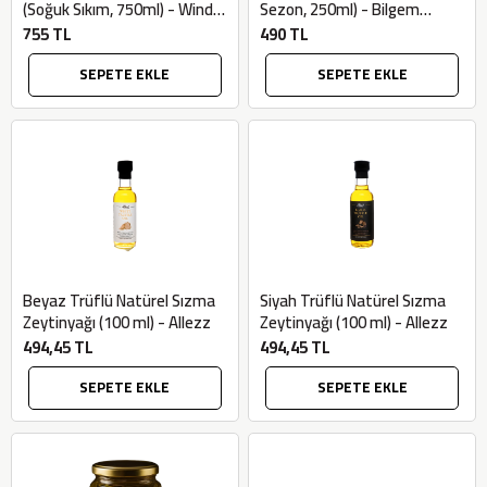
(Soğuk Sıkım, 750ml) - Windy
Sezon, 250ml) - Bilgem
Valley
Zeytincilik
755 TL
490 TL
SEPETE EKLE
SEPETE EKLE
Beyaz Trüflü Natürel Sızma
Siyah Trüflü Natürel Sızma
Zeytinyağı (100 ml) - Allezz
Zeytinyağı (100 ml) - Allezz
494,45 TL
494,45 TL
SEPETE EKLE
SEPETE EKLE