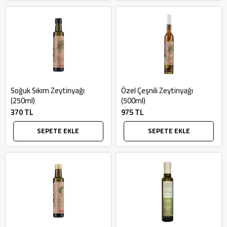
Soğuk Sıkım Zeytinyağı
Özel Çeşnili Zeytinyağı
(250ml)
(500ml)
370 TL
975 TL
SEPETE EKLE
SEPETE EKLE