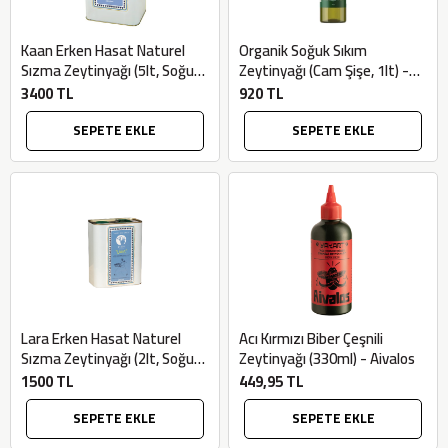
Kaan Erken Hasat Naturel
Organik Soğuk Sıkım
Sızma Zeytinyağı (5lt, Soğuk
Zeytinyağı (Cam Şişe, 1lt) -
Sıkım) - Bilgem Zeytincilik
Ekoloji Market
3400 TL
920 TL
SEPETE EKLE
SEPETE EKLE
Lara Erken Hasat Naturel
Acı Kırmızı Biber Çeşnili
Sızma Zeytinyağı (2lt, Soğuk
Zeytinyağı (330ml) - Aivalos
Sıkım) - Bilgem Zeytincilik
1500 TL
449,95 TL
SEPETE EKLE
SEPETE EKLE