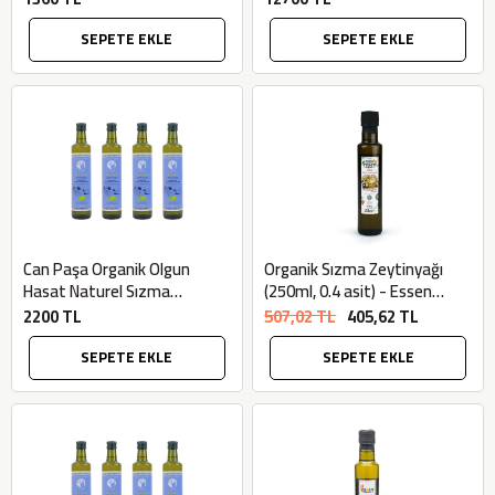
Zeytincilik
SEPETE EKLE
SEPETE EKLE
Can Paşa Organik Olgun
Organik Sızma Zeytinyağı
Hasat Naturel Sızma
(250ml, 0.4 asit) - Essen
Zeytinyağı (4 adet x 0,5lt) -
Organik
2200 TL
507,02 TL
405,62 TL
Bilgem Zeytincilik
SEPETE EKLE
SEPETE EKLE