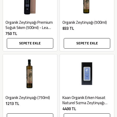
Organik Zeytinyağı Premium
Organik Zeytinyağı (500ml)
Soğuk Sıkım (500ml) - Lea
833 TL
Ultra Premium
750 TL
SEPETE EKLE
SEPETE EKLE
Organik Zeytinyağı (750ml)
Kaan Organik Erken Hasat
Naturel Sızma Zeytinyağı
1213 TL
(5lt, Filtresiz, Soğuk Sıkım) -
4400 TL
Bilgem Zeytincilik