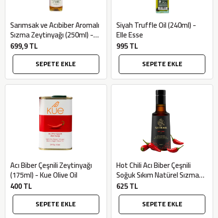
Sarımsak ve Acıbiber Aromalı
Siyah Truffle Oil (240ml) -
Sızma Zeytinyağı (250ml) -
Elle Esse
Monini
699,9 TL
995 TL
SEPETE EKLE
SEPETE EKLE
Acı Biber Çeşnili Zeytinyağı
Hot Chili Acı Biber Çeşnili
(175ml) - Kue Olive Oil
Soğuk Sıkım Natürel Sızma
Zeytinyağı (250ml) - Orthosia
400 TL
625 TL
SEPETE EKLE
SEPETE EKLE