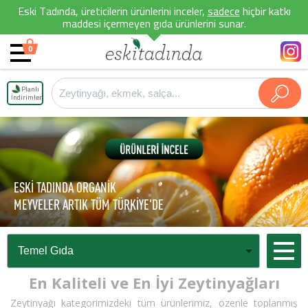
Eski Tadında, üreticilerin ürünlerini inceler,
sadece
hiçbir katkı
maddesi içermeyen gıda ürünlerini sunar.
0
Planlı
İndirimler
ESKİ TADINDA ORGANİK
MEYVELER ARTIK TÜM TÜRKİYE'DE
En Kaliteli ve En İyi Zeytinyağları
Zeytinyağı kategorimizdeki tüm ürünlerimiz, özenle toplanmış