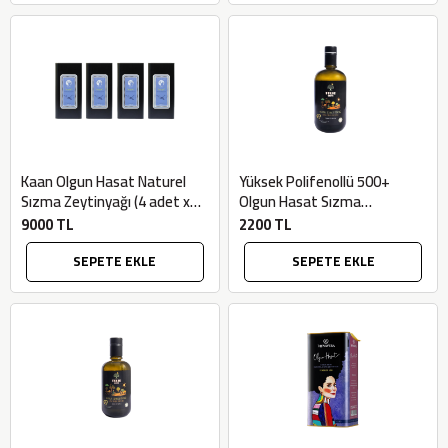
Kaan Olgun Hasat Naturel
Yüksek Polifenollü 500+
Sızma Zeytinyağı (4 adet x
Olgun Hasat Sızma
5lt) - Bilgem Zeytincilik
Zeytinyağı (750ml) - Tolio
9000 TL
2200 TL
Farm
SEPETE EKLE
SEPETE EKLE