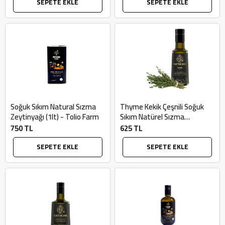
SEPETE EKLE
SEPETE EKLE
Soğuk Sıkım Natural Sızma
Thyme Kekik Çeşnili Soğuk
Zeytinyağı (1lt) - Tolio Farm
Sıkım Natürel Sızma
Zeytinyağı (250ml) - Orthosia
750 TL
625 TL
SEPETE EKLE
SEPETE EKLE