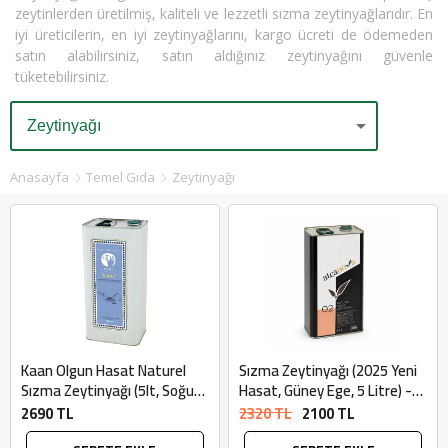
zeytinlerden üretilmiş, kaliteli ve lezzetli sızma zeytinyağlarıdır. En
iyi üreticilerin, en iyi zeytinyağlarını, kargo ücreti de ödemeden
satın alabilirsiniz, satın aldığınız zeytinyağını güvenle
tüketebilirsiniz.
Anasayfa
Temel Gıda
Zeytinyağı
Kaan Olgun Hasat Naturel
Sızma Zeytinyağı (2025 Yeni
Sızma Zeytinyağı (5lt, Soğuk
Hasat, Güney Ege, 5 Litre) -
Sıkım) - Bilgem Zeytincilik
AtcaNova
2690 TL
2320 TL
2100 TL