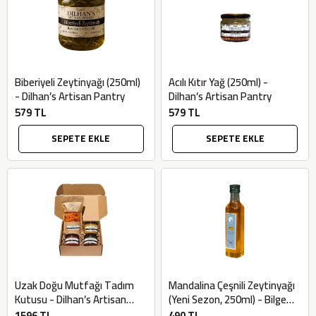
Biberiyeli Zeytinyağı (250ml)
Acılı Kıtır Yağ (250ml) -
- Dilhan’s Artisan Pantry
Dilhan’s Artisan Pantry
579 TL
579 TL
SEPETE EKLE
SEPETE EKLE
Uzak Doğu Mutfağı Tadım
Mandalina Çeşnili Zeytinyağı
Kutusu - Dilhan’s Artisan
(Yeni Sezon, 250ml) - Bilgem
Pantry
Zeytincilik
1596 TL
490 TL