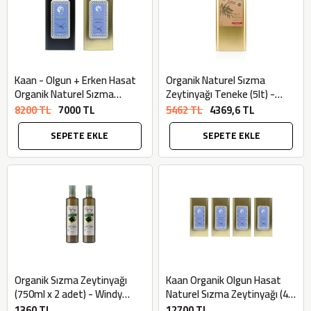
Kaan - Olgun + Erken Hasat
Organik Naturel Sızma
Organik Naturel Sızma
Zeytinyağı Teneke (5lt) -
Zeytinyağı (2x5L = 10 litre) -
Datça Murat Çiftliği
8200 TL
7000 TL
5462 TL
4369,6 TL
Bilgem Zeytincilik
SEPETE EKLE
SEPETE EKLE
Organik Sızma Zeytinyağı
Kaan Organik Olgun Hasat
(750ml x 2 adet) - Windy
Naturel Sızma Zeytinyağı (4
Valley
adet x 5lt) - Bilgem
1360 TL
12700 TL