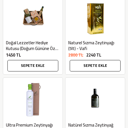
Doğal Lezzetler Hediye
Naturel Sızma Zeytinyağı
Kutusu (Doğum Gününe Özel)
(5lt) - Vafi
- Datça Murat Çiftliği
1450 TL
2800 TL
2240 TL
SEPETE EKLE
SEPETE EKLE
Ultra Premium Zeytinyağı
Natürel Sızma Zeytinyağ