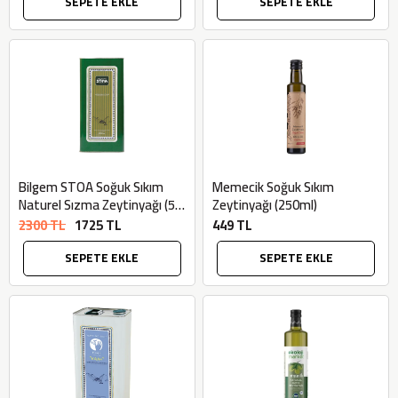
SEPETE EKLE
SEPETE EKLE
Bilgem STOA Soğuk Sıkım
Memecik Soğuk Sıkım
Naturel Sızma Zeytinyağı (5
Zeytinyağı (250ml)
Litre) - Stoa
2300 TL
1725 TL
449 TL
SEPETE EKLE
SEPETE EKLE