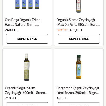
Can Paşa Organik Erken
Organik Sızma Zeytinyağı
Hasat Naturel Sızma
(Max 0,4 Asit, 250cc) - Essen
Zeytinyağı (4 adet x 0,5lt) -
Organik
2400 TL
507 TL
405,6 TL
Bilgem Zeytincilik
SEPETE EKLE
SEPETE EKLE
Organik Soğuk Sıkım
Bergamot Çeşnili Zeytinyağı
Zeytinyağı (500ml) - Green
(Yeni Sezon, 250ml) - Bilgem
Amour
Zeytincilik
719,9 TL
490 TL