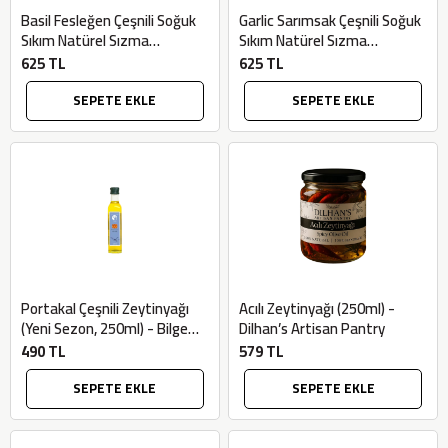
Basil Fesleğen Çeşnili Soğuk
Garlic Sarımsak Çeşnili Soğuk
Sıkım Natürel Sızma
Sıkım Natürel Sızma
Zeytinyağı (250ml) - Orthosia
Zeytinyağı (250ml) - Orthosia
625 TL
625 TL
SEPETE EKLE
SEPETE EKLE
Portakal Çeşnili Zeytinyağı
Acılı Zeytinyağı (250ml) -
(Yeni Sezon, 250ml) - Bilgem
Dilhan’s Artisan Pantry
Zeytincilik
490 TL
579 TL
SEPETE EKLE
SEPETE EKLE