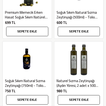
Premium Memecik Erken
Soğuk Sıkım Natural Sızma
Hasat Soğuk Sıkım Natürel
Zeytinyağı (500ml) - Tolio
Sızma Zeytinyağı (500ml) -
Farm
699 TL
600 TL
Orthosia
SEPETE EKLE
SEPETE EKLE
Soğuk Sıkım Natural Sızma
Naturel Sızma Zeytinyağı
Zeytinyağı (750ml) - Tolio
(Aydın Yöresi, 2 adet x 500ml)
Farm
- Atadan Doğal
750 TL
980 TL
SEPETE EKLE
SEPETE EKLE