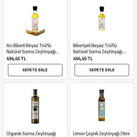
Acı Biberli Beyaz Trüflü
Biberiyeli Beyaz Trüflü
Natürel Sızma Zeytinyağı
Natürel Sızma Zeytinyağı
(100 ml) - Allezz
(100 ml) - Allezz
494,45 TL
494,45 TL
SEPETE EKLE
SEPETE EKLE
Organik Sızma Zeytinyağı
Limon Çeşnili Zeytinyağı (Yeni