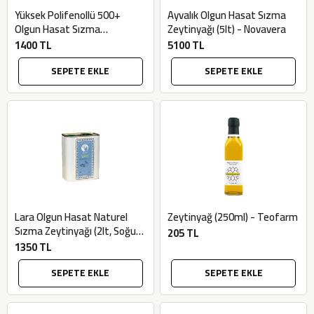
Yüksek Polifenollü 500+
Ayvalık Olgun Hasat Sızma
Olgun Hasat Sızma
Zeytinyağı (5lt) - Novavera
Zeytinyağı (500ml) - Tolio
1400 TL
5100 TL
Farm
SEPETE EKLE
SEPETE EKLE
Lara Olgun Hasat Naturel
Zeytinyağ (250ml) - Teofarm
Sızma Zeytinyağı (2lt, Soğuk
205 TL
Sıkım) - Bilgem Zeytincilik
1350 TL
SEPETE EKLE
SEPETE EKLE