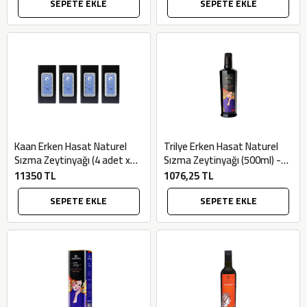
SEPETE EKLE
SEPETE EKLE
Kaan Erken Hasat Naturel
Trilye Erken Hasat Naturel
Sızma Zeytinyağı (4 adet x
Sızma Zeytinyağı (500ml) -
5lt) - Bilgem Zeytincilik
Novavera
11350 TL
1076,25 TL
SEPETE EKLE
SEPETE EKLE