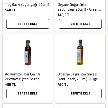
Taş Baskı Zeytinyağı (250ml)
Organik Soğuk Sıkım
Zeytinyağı (250ml) - Green
540 TL
Amour
449,9 TL
SEPETE EKLE
SEPETE EKLE
Acı Kırmızı Biber Çeşnili
Biberiye Çeşnili Zeytinyağı
Zeytinyağı (Yeni Sezon,
(Yeni Sezon, 250ml) - Bilgem
250ml) - Bilgem Zeytincilik
Zeytincilik
490 TL
490 TL
SEPETE EKLE
SEPETE EKLE