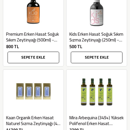
Premium Erken Hasat Soğuk
Kids Erken Hasat Soğuk Sıkım
Sıkım Zeytinyağı (500ml) -
Sızma Zeytinyağı (250ml) -
Kue Olive Oil
Kue Olive Oil
800 TL
500 TL
SEPETE EKLE
SEPETE EKLE
Kaan Organik Erken Hasat
Mira Arbequina (349+) Yüksek
Naturel Sızma Zeytinyağı (4
Polifenol Erken Hasat
adet x 5lt) - Bilgem
Zeytinyağı (4 adet x 0,5lt) -