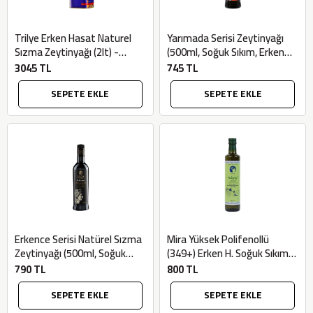
Trilye Erken Hasat Naturel
Yarımada Serisi Zeytinyağı
Sızma Zeytinyağı (2lt) -
(500ml, Soğuk Sıkım, Erken
Novavera
Hasat) - Oliva Malia
3045 TL
745 TL
SEPETE EKLE
SEPETE EKLE
Erkence Serisi Natürel Sızma
Mira Yüksek Polifenollü
Zeytinyağı (500ml, Soğuk
(349+) Erken H. Soğuk Sıkım
Sıkım Erken Hasat) - Oliva
Zeytinyağı (500ml,
790 TL
800 TL
Malia
Arbequina) - Bilgem Zeytincili
SEPETE EKLE
SEPETE EKLE