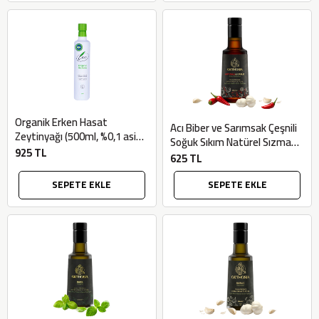
Organik Erken Hasat
Acı Biber ve Sarımsak Çeşnili
Zeytinyağı (500ml, %0,1 asit)
Soğuk Sıkım Natürel Sızma
- Lea
925 TL
Zeytinyağı (250ml) - Orthosia
625 TL
SEPETE EKLE
SEPETE EKLE