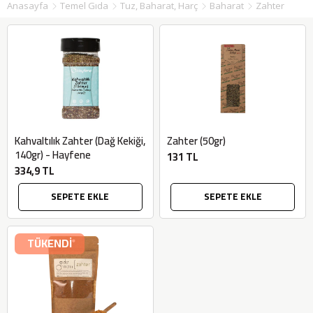
Anasayfa
Temel Gıda
Tuz, Baharat, Harç
Baharat
Zahter
Kahvaltılık Zahter (Dağ Kekiği,
Zahter (50gr)
140gr) - Hayfene
131 TL
334,9 TL
SEPETE EKLE
SEPETE EKLE
TÜKENDİ