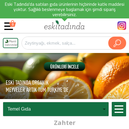
Eski Tadında'da satılan gıda ürünlerinin hiçbirinde katkı maddesi
yoktur. Sağlıklı beslenmeye başlamak için şimdi sipariş
verebilirsiniz.
0
Planlı
İndirimler
ESKİ TADINDA ORGANİK
MEYVELER ARTIK TÜM TÜRKİYE'DE
Zahter