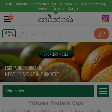
Eski Tadında Güvencesiyle, %100 Orijinal ve En İyi Vitaminler,
Takviyeler, Ücretsiz Kargo
0
Planlı
İndirimler
ESKİ TADINDA ORGANİK
MEYVELER ARTIK TÜM TÜRKİYE'DE
Yüksek Protein Cips
Anasayfa
Vitaminler
Supplementler,
Yüksek
Yüksek