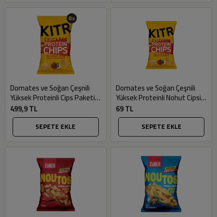
Domates ve Soğan Çeşnili
Domates ve Soğan Çeşnili
Yüksek Proteinli Cips Paketi
Yüksek Proteinli Nohut Cipsi
(Yüksek Protein, 8 adet x
(50gr) - Kıtr
499,9 TL
69 TL
50gr) - Kıtr
SEPETE EKLE
SEPETE EKLE