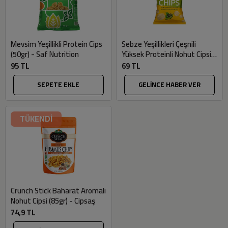
Mevsim Yeşillikli Protein Cips
Sebze Yeşillikleri Çeşnili
(50gr) - Saf Nutrition
Yüksek Proteinli Nohut Cipsi
(50gr) - Kıtr
95 TL
69 TL
SEPETE EKLE
GELİNCE HABER VER
TÜKENDİ
Crunch Stick Baharat Aromalı
Nohut Cipsi (85gr) - Cipsaş
74,9 TL