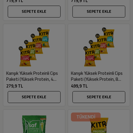
719,9 TL
719,9 TL
50gr) - Kıtr
50gr) - Kıtr
SEPETE EKLE
SEPETE EKLE
Karışık Yüksek Proteinli Cips
Karışık Yüksek Proteinli Cips
Paketi (Yüksek Protein, 4
Paketi (Yüksek Protein, 8
adet x 50gr) - Kıtr
adet x 50gr) - Kıtr
279,9 TL
499,9 TL
SEPETE EKLE
SEPETE EKLE
TÜKENDİ