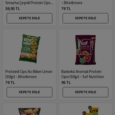
Sriracha Çeşnili Protein Cipsi
- Bite&more
(50gr) - Yayla
59,95 TL
79 TL
SEPETE EKLE
SEPETE EKLE
Proteinli Cips Acı Biber Limon
Barbekü Aromalı Protein
(50gr) - Bite&more
Cipsi (50gr) - Saf Nutrition
79 TL
95 TL
SEPETE EKLE
SEPETE EKLE