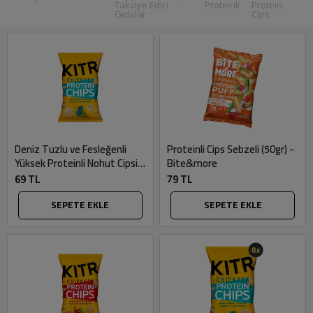
Takviye Edici
Proteinli
Protein
Gıdalar
Cips
Deniz Tuzlu ve Fesleğenli
Proteinli Cips Sebzeli (50gr) -
Yüksek Proteinli Nohut Cipsi
Bite&more
(50gr) - Kıtr
69 TL
79 TL
SEPETE EKLE
SEPETE EKLE