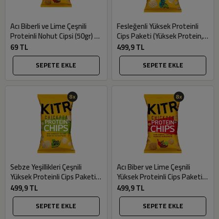
Acı Biberli ve Lime Çeşnili
Fesleğenli Yüksek Proteinli
Proteinli Nohut Cipsi (50gr) -
Cips Paketi (Yüksek Protein, 8
Kıtr
adet x 50gr) - Kıtr
69 TL
499,9 TL
SEPETE EKLE
SEPETE EKLE
Sebze Yeşillikleri Çeşnili
Acı Biber ve Lime Çeşnili
Yüksek Proteinli Cips Paketi
Yüksek Proteinli Cips Paketi
(Yüksek Protein, 8 adet x
(Yüksek Protein, 8 adet x
499,9 TL
499,9 TL
50gr) - Kıtr
50gr) - Kıtr
SEPETE EKLE
SEPETE EKLE