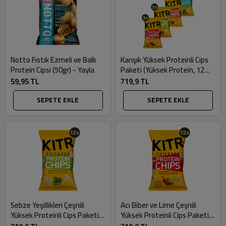
Notto Fıstık Ezmeli ve Ballı
Karışık Yüksek Proteinli Cips
Protein Cipsi (50gr) - Yayla
Paketi (Yüksek Protein, 12
adet x 50gr) - Kıtr
59,95 TL
719,9 TL
SEPETE EKLE
SEPETE EKLE
Sebze Yeşillikleri Çeşnili
Acı Biber ve Lime Çeşnili
Yüksek Proteinli Cips Paketi
Yüksek Proteinli Cips Paketi
(Yüksek Protein, 12 adet x
(Yüksek Protein, 12 adet x