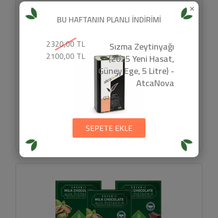
×
BU HAFTANIN PLANLI İNDİRİMİ
2320,00 TL
Organik Taze Soğan (1 demet)
Sızma Zeytinyağı
2100,00 TL
(2025 Yeni Hasat,
Güney Ege, 5 Litre) -
AtcaNova
İlaçsız topraklarda büyüyen taze soğanlarımız eski
zamanlardaki lezzetiyle sizlere geliyor....
75 TL
SEPETE EKLE
SEPETE EKLE