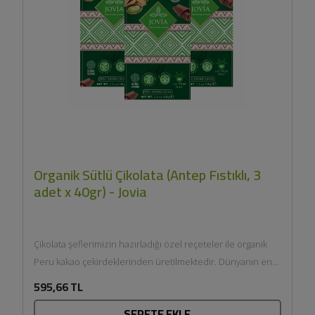
Organik Sütlü Çikolata (Antep Fıstıklı, 3
adet x 40gr) - Jovia
Çikolata şeflerimizin hazırladığı özel reçeteler ile organik
Peru kakao çekirdeklerinden üretilmektedir. Dünyanın en
kaliteli kakao...
595,66 TL
SEPETE EKLE