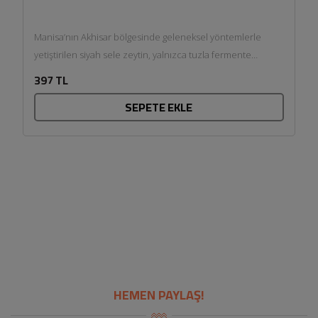
Manisa’nın Akhisar bölgesinde geleneksel yöntemlerle
yetiştirilen siyah sele zeytin, yalnızca tuzla fermente
edilerek hazırlanır. Hiçbir katkı ya...
397 TL
SEPETE EKLE
HEMEN PAYLAŞ!