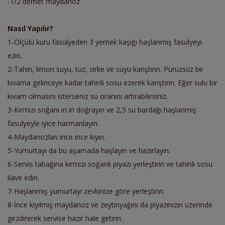
-1/2 demet maydanoz
Nasıl Yapılır?
1-Ölçülü kuru fasulyeden 3 yemek kaşığı haşlanmış fasulyeyi
ezin.
2-Tahin, limon suyu, tuz, sirke ve suyu karıştırın. Pürüzsüz bir
kıvama gelinceye kadar tahinli sosu ezerek karıştırın. Eğer sulu bir
kıvam olmasını isterseniz su oranını artırabilirsiniz.
3-Kırmızı soğanı iri iri doğrayın ve 2,5 su bardağı haşlanmış
fasulyeyle iyice harmanlayın.
4-Maydanozları ince ince kıyın.
5-Yumurtayı da bu aşamada haşlayın ve hazırlayın.
6-Servis tabağına kırmızı soğanlı piyazı yerleştirin ve tahinli sosu
ilave edin.
7-Haşlanmış yumurtayı zevkinize göre yerleştirin.
8-İnce kıyılmış maydanoz ve zeytinyağını da piyazınızın üzerinde
gezdirerek servise hazır hale getirin.