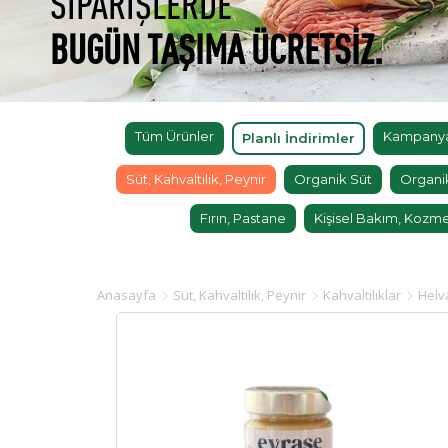
SİPARİŞLERDE
BUGÜN TAŞIMA ÜCRETSİZ.
Tüm Ürünler
Kampanyal
Planlı İndirimler
Süt, Kahvaltılık, Peynir
Organik Süt
Organi
Fırın, Pastane
Kişisel Bakım, Kozme
Anasayfa
Süt, Kahvaltılık, Peynir
Kahvaltılıklar
Helv