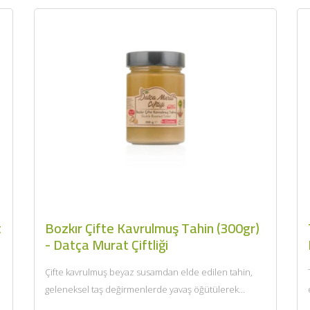
BU HAFTANIN PLANLI İNDİRİMİ
2320,00 TL
Sızma Zeytinyağı (2025
2100,00 TL
Yeni Hasat, Güney Ege, 5
Litre) - AtcaNova
SEPETE EKLE
t
Bozkır Çifte Kavrulmuş Tahin (300gr)
- Datça Murat Çiftliği
Çifte kavrulmuş beyaz susamdan elde edilen tahin,
geleneksel taş değirmenlerde yavaş öğütülerek
hazırlanır. Bu iki aşamalı kavurma...