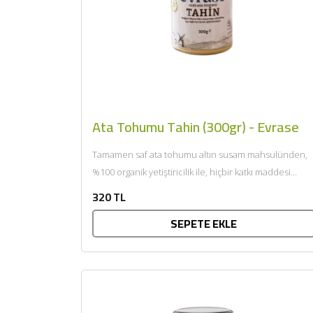
Ata Tohumu Tahin (300gr) - Evrase
Tamamen saf ata tohumu altın susam mahsulünden,
%100 organik yetiştiricilik ile, hiçbir katkı maddesi
eklenmeden, taş değirmenlerde...
320 TL
SEPETE EKLE