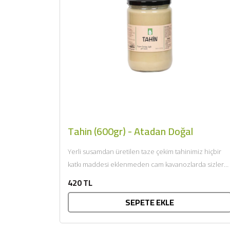
Tahin (600gr) - Atadan Doğal
Yerli susamdan üretilen taze çekim tahinimiz hiçbir
katkı maddesi eklenmeden cam kavanozlarda sizlere
ulaştırılmaktadır. Koruyucu ve katkı...
420 TL
SEPETE EKLE