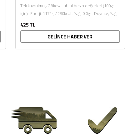
.
Tek kavrulmuş Gökova tahini besin değerleri (100gr
için) . Enerji: 1172kJ / 280kcal . Yağ: 0,0gr . Doymuş Yağ:
0,0gr ....
425 TL
GELİNCE HABER VER