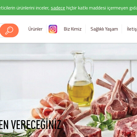
icilerin ürünlerini inceler,
sadece
hiçbir katkı maddesi içermeyen gıda 
Ürünler
Biz Kimiz
Sağlıklı Yaşam
İleti
EN VERECEĞİNİZ