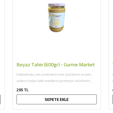
Beyaz Tahin (600gr) - Gurme Market
Eskitadında.com üreticilerin tüm ürünlerini inceler,
sadece hiçbir katkı maddesi içermeyen ürünlerini
sunar. Afiyet olsun....
295 TL
SEPETE EKLE