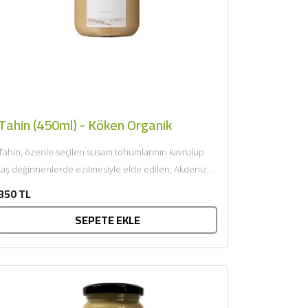
Tahin (450ml) - Köken Organik
Tahin, özenle seçilen susam tohumlarının kavrulup
taş değirmenlerde ezilmesiyle elde edilen, Akdeniz
ve Anadolu mutfağının en köklü...
350 TL
SEPETE EKLE