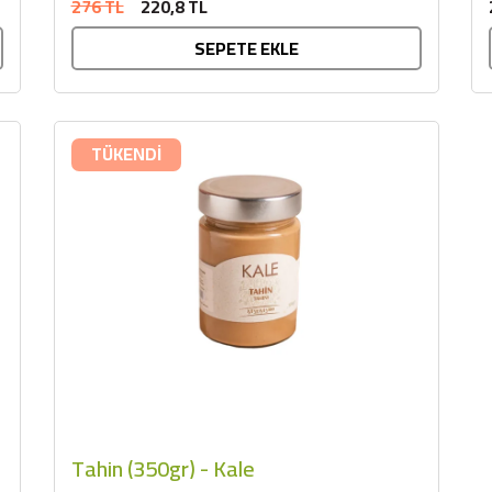
276 TL
220,8 TL
SEPETE EKLE
TÜKENDİ
Tahin (350gr) - Kale