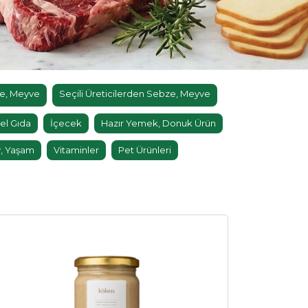
e, Meyve
Seçili Üreticilerden Sebze, Meyve
el Gıda
İçecek
Hazır Yemek, Donuk Ürün
, Yaşam
Vitaminler
Pet Ürünleri