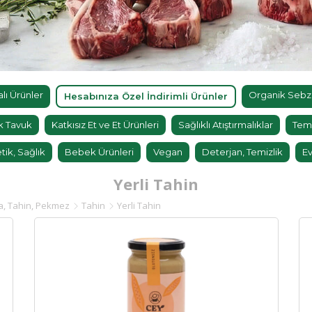
ı Ürünler
Organik Sebz
Hesabınıza Özel İndirimli Ürünler
k Tavuk
Katkısız Et ve Et Ürünleri
Sağlıklı Atıştırmalıklar
Tem
tik, Sağlık
Bebek Ürünleri
Vegan
Deterjan, Temizlik
Ev
Yerli Tahin
a, Tahin, Pekmez
Tahin
Yerli Tahin