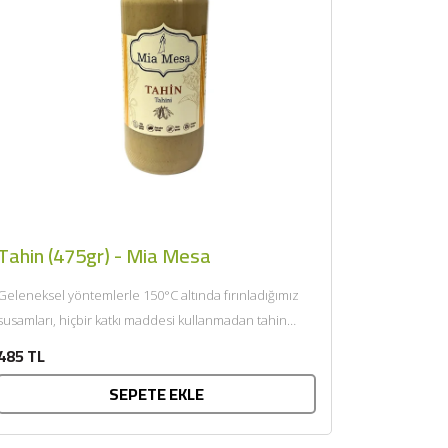
Tahin (475gr) - Mia Mesa
Geleneksel yöntemlerle 150°C altında fırınladığımız
susamları, hiçbir katkı maddesi kullanmadan tahin
haline getirip özenle kavanozluyoruz. İlave şeker,...
485 TL
SEPETE EKLE
×