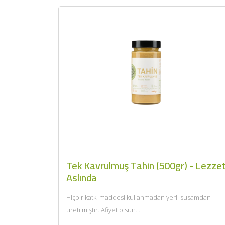
Tek Kavrulmuş Tahin (500gr) - Lezze
Aslında
Hiçbir katkı maddesi kullanmadan yerli susamdan
üretilmiştir. Afiyet olsun....