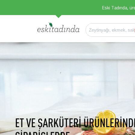
Eski Tadında, üret
ET VE ŞARKÜTERİ ÜRÜNLERİND