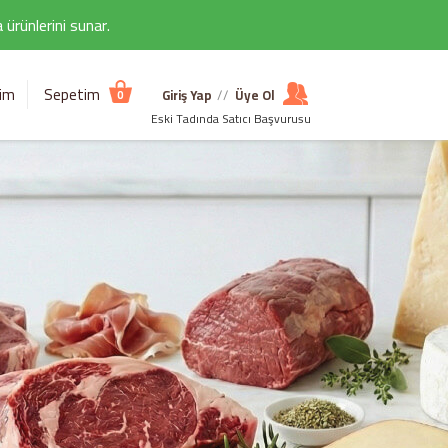
ürünlerini sunar.
şim
Sepetim
Giriş Yap
//
Üye Ol
0
Eski Tadında Satıcı Başvurusu