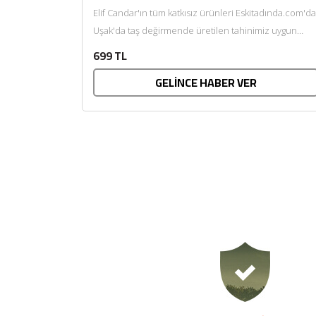
Elif Candar'ın tüm katkısız ürünleri Eskitadında.com'da
Uşak'da taş değirmende üretilen tahinimiz uygun
ortamda saklanması durumunda bozulmadan uzun
699 TL
süre...
GELİNCE HABER VER