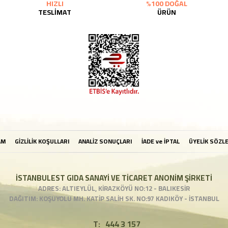
HIZLI
%100 DOĞAL
TESLİMAT
ÜRÜN
AM
GİZLİLİK KOŞULLARI
ANALİZ SONUÇLARI
İADE ve İPTAL
ÜYELİK SÖZL
İSTANBULEST GIDA SANAYİ VE TİCARET ANONİM ŞİRKETİ
ADRES: ALTIEYLÜL, KİRAZKÖYÜ NO:12 - BALIKESİR
DAĞITIM: KOŞUYOLU MH. KATİP SALİH SK. NO:97 KADIKÖY - İSTANBUL
T:
444 3 157