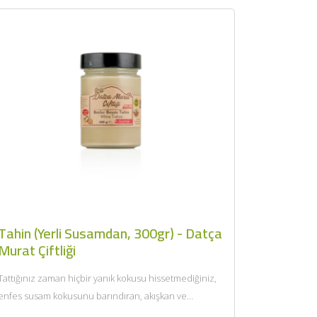
Tahin (Yerli Susamdan, 300gr) - Datça
Murat Çiftliği
Tattığınız zaman hiçbir yanık kokusu hissetmediğiniz,
enfes susam kokusunu barındıran, akışkan ve
karıştırdığınızda kolay homojenize olan kıvamıyla...