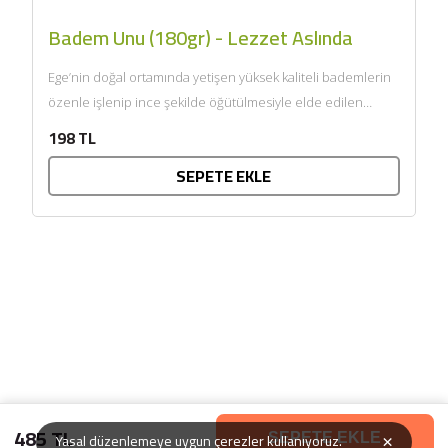
Badem Unu (180gr) - Lezzet Aslında
Ege’nin doğal ortamında yetişen yüksek kaliteli bademlerin
özenle işlenip ince şekilde öğütülmesiyle elde edilen
badem unu, glütensiz...
198 TL
SEPETE EKLE
485 TL
×
Yasal düzenlemeye uygun çerezler kullanıyoruz.
SEPETE EKLE