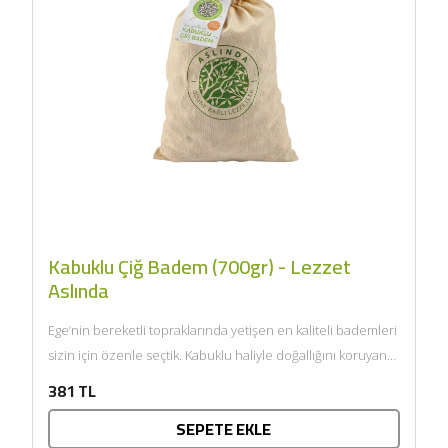
Zeytincilik
SEPETE EKLE
Kabuklu Çiğ Badem (700gr) - Lezzet
Aslında
Ege’nin bereketli topraklarında yetişen en kaliteli bademleri
sizin için özenle seçtik. Kabuklu haliyle doğallığını koruyan
bademlerimiz, taptaze ve...
381 TL
SEPETE EKLE