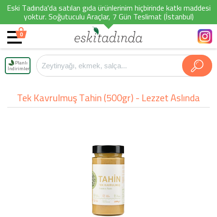
Eski Tadında'da satılan gıda ürünlerinim hiçbirinde katkı maddesi
yoktur. Soğutuculu Araçlar, 7 Gün Teslimat (İstanbul)
0
Planlı
İndirimler
Tek Kavrulmuş Tahin (500gr) - Lezzet Aslında