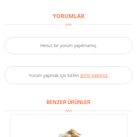
YORUMLAR
Henüz bir yorum yapılmamış.
giriş yapınız.
Yorum yapmak için lütfen
×
BU HAFTANIN PLANLI İNDİRİMİ
BENZER ÜRÜNLER
2690,00 TL
Kaan Olgun Hasat
2071,30 TL
Naturel Sızma
Zeytinyağı (5lt, Soğuk
Sıkım) - Bilgem