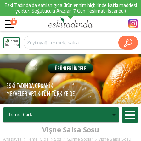
Eski Tadında'da satılan gıda ürünlerinim hiçbirinde katkı maddesi
yoktur. Soğutuculu Araçlar, 7 Gün Teslimat (İstanbul)
0
Planlı
İndirimler
ESKİ TADINDA ORGANİK
MEYVELER ARTIK TÜM TÜRKİYE'DE
Vişne Salsa Sosu
Anasayfa
Temel Gıda
Sos
Gurme Soslar
Vişne Salsa Sosu