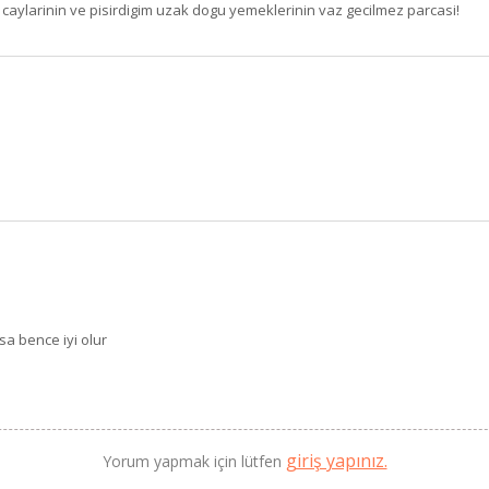
caylarinin ve pisirdigim uzak dogu yemeklerinin vaz gecilmez parcasi!
BU HAFTANIN PLANLI İNDİRİMİ
2690,00 TL
Kaan Olgun Hasat
2071,30 TL
Naturel Sızma Zeytinyağı
(5lt, Soğuk Sıkım) - Bilgem
Zeytincilik
SEPETE EKLE
sa bence iyi olur
giriş yapınız.
Yorum yapmak için lütfen