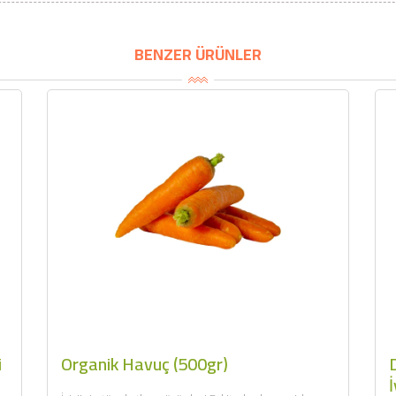
BENZER ÜRÜNLER
i
Organik Havuç (500gr)
D
İ