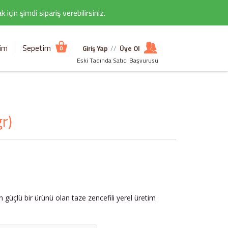
çin şimdi sipariş verebilirsiniz.
şim
Sepetim
Giriş Yap
//
Üye Ol
0
Eski Tadında Satıcı Başvurusu
r)
n güçlü bir ürünü olan taze zencefili yerel üretim