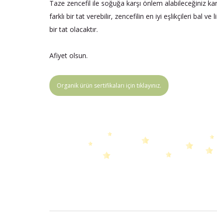
Taze zencefil ile soğuğa karşı önlem alabileceğiniz karış
farklı bir tat verebilir, zencefilin en iyi eşlikçileri bal v
bir tat olacaktır.
Afiyet olsun.
Organik ürün sertifikaları için tıklayınız.