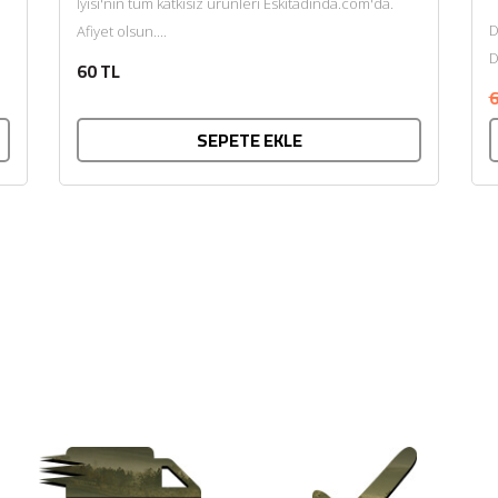
İyisi'nin tüm katkısız ürünleri Eskitadında.com'da.
D
Afiyet olsun....
D
60 TL
k
6
SEPETE EKLE