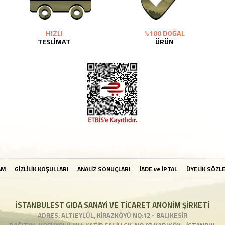
HIZLI
%100 DOĞAL
TESLİMAT
ÜRÜN
AM
GİZLİLİK KOŞULLARI
ANALİZ SONUÇLARI
İADE ve İPTAL
ÜYELİK SÖZL
İSTANBULEST GIDA SANAYİ VE TİCARET ANONİM ŞİRKETİ
ADRES: ALTIEYLÜL, KİRAZKÖYÜ NO:12 - BALIKESİR