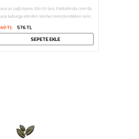
ana az yağlı kıyma, Etin En İyisi, Eskitadinda.com'da.
ana kaburga etinden sinirleri temizlendikten sonra
endi yağı ile çift...
40 TL
576 TL
SEPETE EKLE