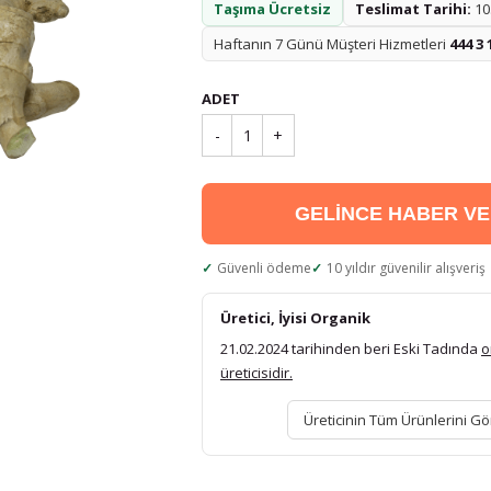
Taşıma Ücretsiz
Teslimat Tarihi:
10.
Haftanın 7 Günü Müşteri Hizmetleri
444 3 
ADET
-
1
+
GELİNCE HABER V
Güvenli ödeme
10 yıldır güvenilir alışveriş
Üretici, İyisi Organik
21.02.2024 tarihinden beri Eski Tadında
o
üreticisidir.
Üreticinin Tüm Ürünlerini Gö