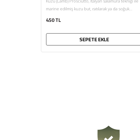
Kuzu (Lamb) Prosciutto, İtalyan salamura tekniği ile
marine edilmiş kuzu but, ısıtılarak ya da soğuk
tüketilir. Afiyet olsun....
450 TL
SEPETE EKLE