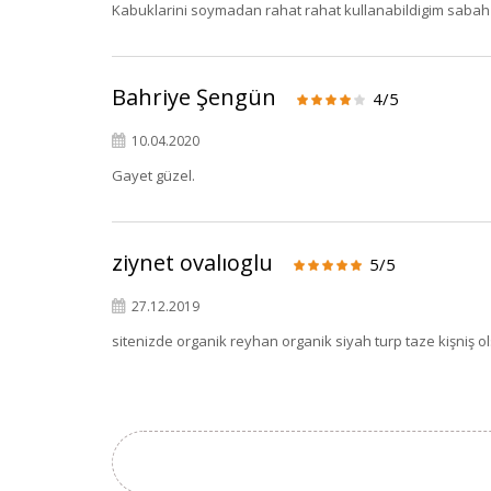
Kabuklarini soymadan rahat rahat kullanabildigim sabah 
Bahriye Şengün
4/5
10.04.2020
Gayet güzel.
ziynet ovalıoglu
5/5
27.12.2019
sitenizde organik reyhan organik siyah turp taze kişniş ol