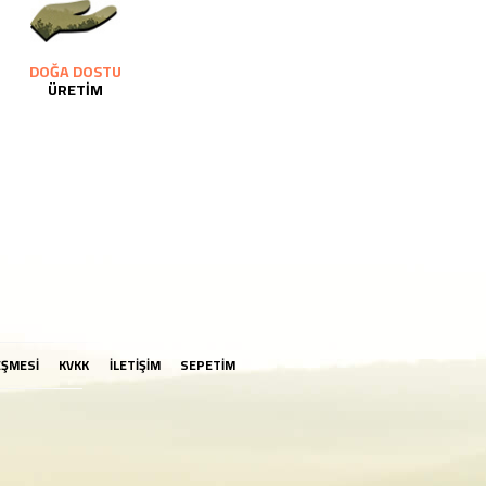
DOĞA DOSTU
ÜRETİM
EŞMESİ
KVKK
İLETİŞİM
SEPETİM