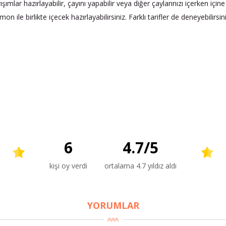
ımlar hazırlayabilir, çayını yapabilir veya diğer çaylarınızı içerken için
e limon ile birlikte içecek hazırlayabilirsiniz. Farklı tarifler de deneyebilirs
6
4.7
/
5
kişi oy verdi
ortalama 4.7 yıldız aldı
YORUMLAR