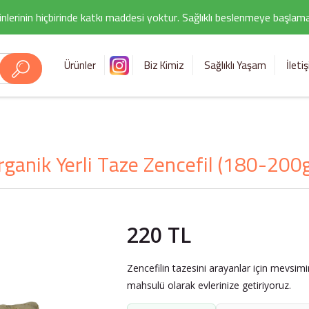
nlerinin hiçbirinde katkı maddesi yoktur. Sağlıklı beslenmeye başlamak i
Ürünler
Biz Kimiz
Sağlıklı Yaşam
İleti
rganik Yerli Taze Zencefil (180-200g
220 TL
Zencefilin tazesini arayanlar için mevsimi
mahsulü olarak evlerinize getiriyoruz.