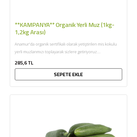
**KAMPANYA** Organik Yerli Muz (1kg-
1,2kg Arası)
Anamur'da organik sertifikalı olarak yetiştirilen mis kokulu
yerli muzlarımızı toplayarak sizlere getiriyoruz....
285,6 TL
SEPETE EKLE