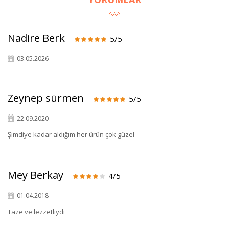
Nadire Berk
5/5
03.05.2026
×
Zeynep sürmen
5/5
BU HAFTANIN PLANLI İNDİRİMİ
22.09.2020
2690,00 TL
Kaan Olgun Hasat
Şimdiye kadar aldığım her ürün çok güzel
2071,30 TL
Naturel Sızma
Zeytinyağı (5lt, Soğuk
Sıkım) - Bilgem
Mey Berkay
4/5
Zeytincilik
01.04.2018
Taze ve lezzetliydi
SEPETE EKLE