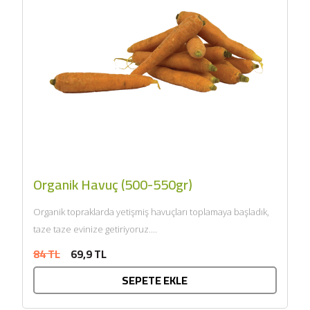
Organik Havuç (500-550gr)
Organik topraklarda yetişmiş havuçları toplamaya başladık,
taze taze evinize getiriyoruz....
84 TL
69,9 TL
SEPETE EKLE