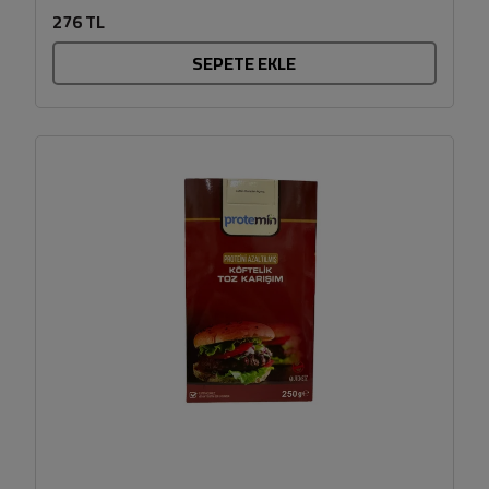
kolay homojenize olan kıvamıyla...
276 TL
SEPETE EKLE