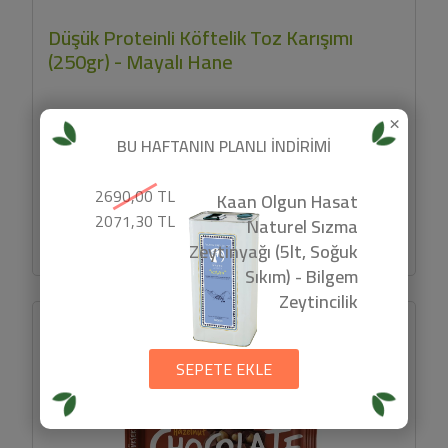
Düşük Proteinli Köftelik Toz Karışımı
(250gr) - Mayalı Hane
×
Mayalı Hane Düşük Proteinli Köftelik Toz Karışımı Nedir? .
BU HAFTANIN PLANLI İNDİRİMİ
Köfte yapımına uygun özel bir karışımdır. . Düşük proteinli
ve...
2690,00 TL
320 TL
Kaan Olgun Hasat
2071,30 TL
Naturel Sızma
SEPETE EKLE
Zeytinyağı (5lt, Soğuk
Sıkım) - Bilgem
Zeytincilik
SEPETE EKLE