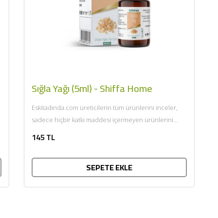
BU HAFTANIN PLANLI İNDİRİMİ
2320,00 TL
Sızma Zeytinyağı (2025
Sığla Yağı (5ml) - Shiffa Home
2100,00 TL
Yeni Hasat, Güney Ege, 5
Litre) - AtcaNova
Eskitadında.com üreticilerin tüm ürünlerini inceler,
sadece hiçbir katkı maddesi içermeyen ürünlerini
SEPETE EKLE
sunar. Afiyet olsun....
145 TL
SEPETE EKLE