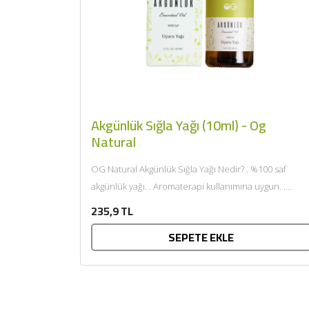
Akgünlük Sığla Yağı (10ml) - Og
Natural
OG Natural Akgünlük Sığla Yağı Nedir? . %100 saf
akgünlük yağı. . Aromaterapi kullanımına uygun. .
Katkısız ve koruyucusuz. . Rahatlatıcı...
235,9 TL
SEPETE EKLE