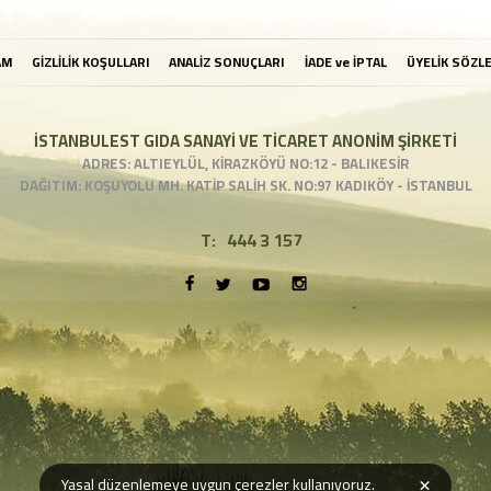
AM
GİZLİLİK KOŞULLARI
ANALİZ SONUÇLARI
İADE ve İPTAL
ÜYELİK SÖZL
İSTANBULEST GIDA SANAYİ VE TİCARET ANONİM ŞİRKETİ
ADRES: ALTIEYLÜL, KİRAZKÖYÜ NO:12 - BALIKESİR
DAĞITIM: KOŞUYOLU MH. KATİP SALİH SK. NO:97 KADIKÖY - İSTANBUL
T:
444 3 157
×
Yasal düzenlemeye uygun çerezler kullanıyoruz.