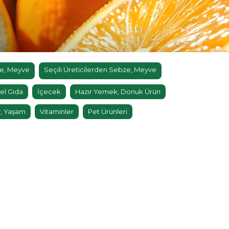
e, Meyve
Seçili Üreticilerden Sebze, Meyve
el Gıda
İçecek
Hazır Yemek, Donuk Ürün
, Yaşam
Vitaminler
Pet Ürünleri