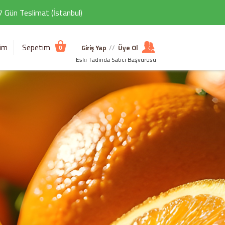
 7 Gün Teslimat (İstanbul)
şim
Sepetim
Giriş Yap
//
Üye Ol
0
Eski Tadında Satıcı Başvurusu