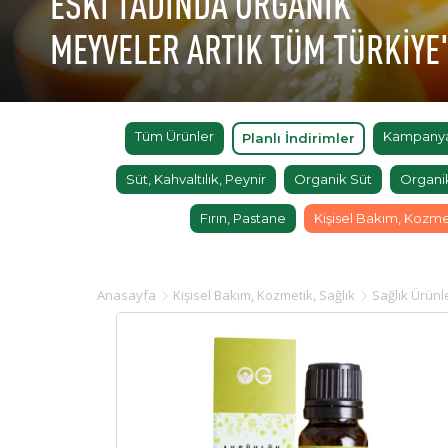
ESKİ TADINDA ORGANİK
MEYVELER ARTIK TÜM TÜRKİYE
Tüm Ürünler
Kampanyal
Planlı İndirimler
Süt, Kahvaltılık, Peynir
Organik Süt
Organi
Fırın, Pastane
Kişisel Bakım, Kozme
Anasayfa
Kişisel Bakım, Kozmetik, Sağlık
Sağlık Ürünl