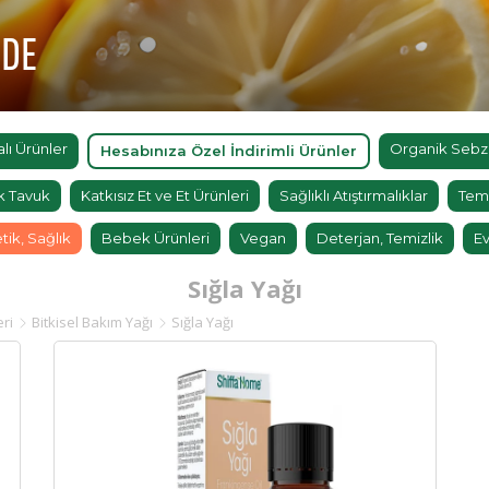
'DE
ı Ürünler
Organik Sebz
Hesabınıza Özel İndirimli Ürünler
k Tavuk
Katkısız Et ve Et Ürünleri
Sağlıklı Atıştırmalıklar
Tem
tik, Sağlık
Bebek Ürünleri
Vegan
Deterjan, Temizlik
Ev
Sığla Yağı
eri
Bitkisel Bakım Yağı
Sığla Yağı