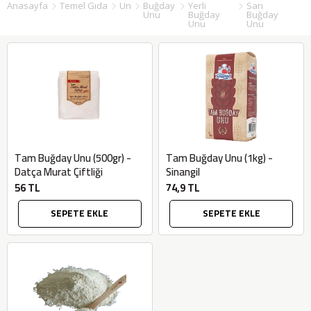
Anasayfa
Temel Gıda
Un
Buğday
Yerli
Sarı
Unu
Buğday
Buğday
Unu
Unu
Tam Buğday Unu (500gr) -
Tam Buğday Unu (1kg) -
Datça Murat Çiftliği
Sinangil
56 TL
74,9 TL
SEPETE EKLE
SEPETE EKLE