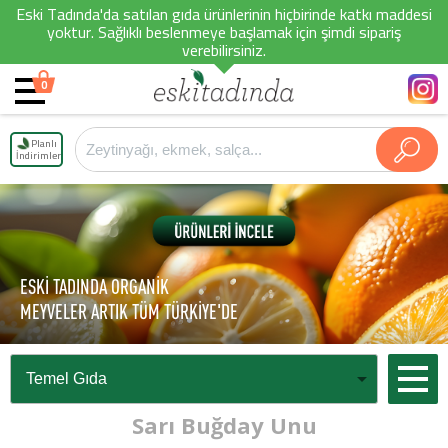
Eski Tadında'da satılan gıda ürünlerinin hiçbirinde katkı maddesi
yoktur. Sağlıklı beslenmeye başlamak için şimdi sipariş
verebilirsiniz.
0
Planlı
İndirimler
ESKİ TADINDA ORGANİK
MEYVELER ARTIK TÜM TÜRKİYE'DE
Sarı Buğday Unu