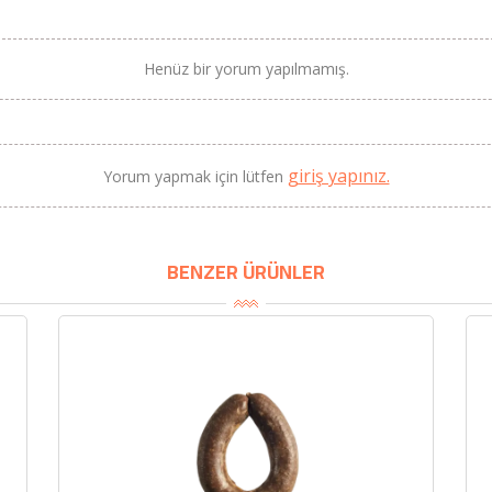
Henüz bir yorum yapılmamış.
BU HAFTANIN PLANLI İNDİRİMİ
giriş yapınız.
Yorum yapmak için lütfen
2690,00 TL
Kaan Olgun Hasat
2071,30 TL
Naturel Sızma Zeytinyağı
(5lt, Soğuk Sıkım) - Bilgem
BENZER ÜRÜNLER
Zeytincilik
SEPETE EKLE