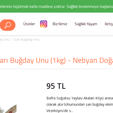
nlerinin hiçbirinde katkı maddesi yoktur. Sağlıklı beslenmeye başlamak i
Ürünler
Biz Kimiz
Sağlıklı Yaşam
İleti
day Unu
Sarı Buğday Unu
arı Buğday Unu (1kg) - Nebyan Doğ
95 TL
Bafra Soğuksu Yaylası Akalan Köyü arası
olarak ata tohumundan sarı buğday ekimini
Vezirköprü’de s...