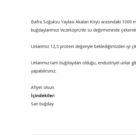
Bafra Soğuksu Yaylası Akalan Köyü arasındaki 1000 met
buğdaylarımızı Vezirköprü’de su değirmeninde çekerek un
Unlarımız 12,5 protein değeriyle beklediğimizden iyi çı
Unlarımız tam buğdaydan olduğu, endüstriyel unlar gibi 
yapabilirsiniz.
Afiyet olsun.
İçindekiler:
Sarı buğday