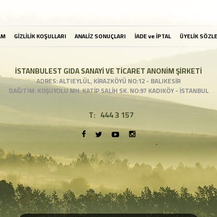
AM
GİZLİLİK KOŞULLARI
ANALİZ SONUÇLARI
İADE ve İPTAL
ÜYELİK SÖZL
İSTANBULEST GIDA SANAYİ VE TİCARET ANONİM ŞİRKETİ
ADRES: ALTIEYLÜL, KİRAZKÖYÜ NO:12 - BALIKESİR
DAĞITIM: KOŞUYOLU MH. KATİP SALİH SK. NO:97 KADIKÖY - İSTANBUL
T:
444 3 157