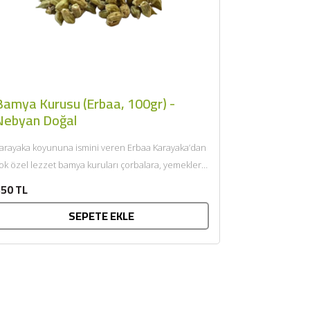
Bamya Kurusu (Erbaa, 100gr) -
Nebyan Doğal
arayaka koyununa ismini veren Erbaa Karayaka’dan
ok özel lezzet bamya kuruları çorbalara, yemeklere
ok yakışacak, bamya kurularımız...
50 TL
SEPETE EKLE