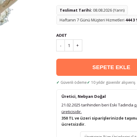
Teslimat Tarihi:
08.08.2026 (Yarın)
Haftanın 7 Günü Müşteri Hizmetleri
444 3 
ADET
-
1
+
SEPETE EKLE
Güvenli ödeme
10 yıldır güvenilir alışveriş
Üretici, Nebyan Doğal
21.02.2025 tarihinden beri Eski Tadında
o
üreticisidir.
350 TL ve üzeri siparişlerinizde taşım
ücretsizdir.