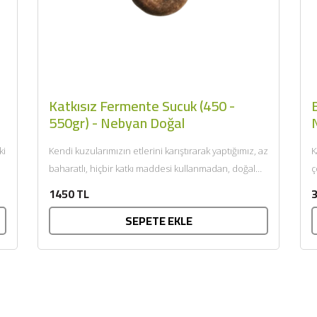
Katkısız Fermente Sucuk (450 -
550gr) - Nebyan Doğal
ki
Kendi kuzularımızın etlerini karıştırarak yaptığımız, az
K
baharatlı, hiçbir katkı maddesi kullanmadan, doğal
ç
bağırsaklara doldurduğumuz ve ısıl işleme...
ç
1450 TL
3
SEPETE EKLE