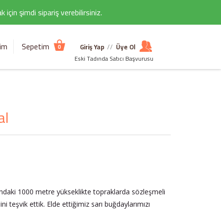
çin şimdi sipariş verebilirsiniz.
şim
Sepetim
Giriş Yap
//
Üye Ol
0
Eski Tadında Satıcı Başvurusu
al
ndaki 1000 metre yükseklikte topraklarda sözleşmeli
 teşvik ettik. Elde ettiğimiz sarı buğdaylarımızı