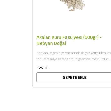
Akalan Kuru Fasulyesi (500gr) -
Nebyan Doğal
Nebyan Dağı'nın yamaçlarında ilaçsız yetiştirilen, es
tohum fasulye Karadeniz Bölgesi'nde meşhurdur.
Tencereye koyduğunuzda çok hızlı pişer,
125 TL
yumuşacıktır....
SEPETE EKLE