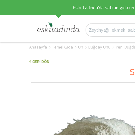
Eski Tadında'da satılan gıda ürü
Anasayfa
Temel Gıda
Un
Buğday Unu
Yerli Buğ
GERİ DÖN
S