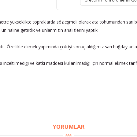
Üreticinin Tüm Ürünlerini Gö
re yükseklikte topraklarda sözleşmeli olarak ata tohumundan sarı buğd
 haline getirdik ve unlarımızın analizlerini yaptık.
ktı. Özellikle ekmek yapımında çok iyi sonuç aldığımız sarı buğday unlar
inceltilmediği ve katkı maddesi kullanılmadığı için normal ekmek tarifl
YORUMLAR