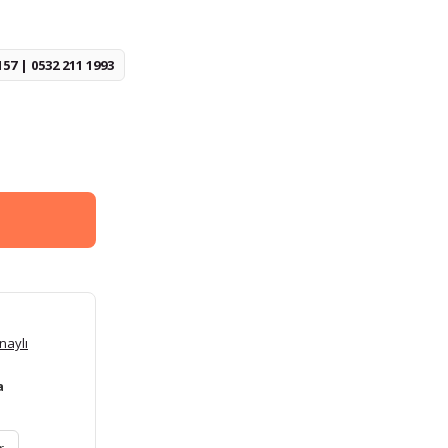
157 | 0532 211 1993
naylı
a