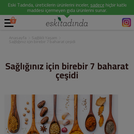
Eski Tadında, üreticilerin ürünlerini inceler,
sadece
hiçbir katkı
maddesi içermeyen gıda ürünlerini sunar.
0
Anasayfa
Sağlıklı Yaşam
Sağlığınız için birebir 7 baharat çeşidi
Sağlığınız için birebir 7 baharat
çeşidi