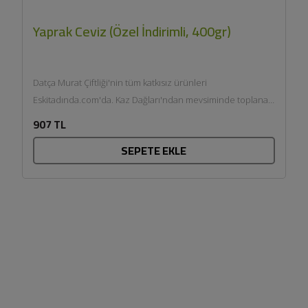
Yaprak Ceviz (Özel İndirimli, 400gr)
Datça Murat Çiftliği'nin tüm katkısız ürünleri
Eskitadında.com'da. Kaz Dağları'ndan mevsiminde toplanan
"Yaprak Cevizimiz" yerli cevizin lezzetini bilip arayan...
907 TL
SEPETE EKLE