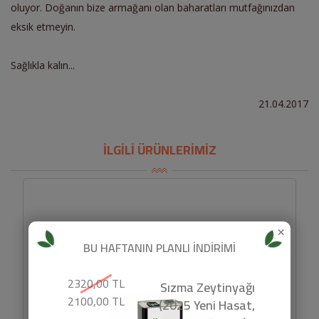
oluyor. Doğanın bize armağanı olan baharatları mutfağınızdan
eksik etmeyin.
Sağlıkla kalın...
21.04.2017
İLGİLİ ÜRÜNLERİMİZ
×
BU HAFTANIN PLANLI İNDİRİMİ
2320,00 TL
Sızma Zeytinyağı
2100,00 TL
(2025 Yeni Hasat,