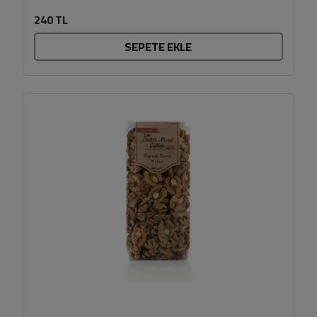
olsun....
240 TL
SEPETE EKLE