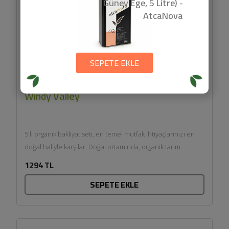
Güney Ege, 5 Litre) -
AtcaNova
SEPETE EKLE
Organik Bakliyat Seti (5 parça) - Organic
Windy Valley
5'li organik bakliyat seti, en temel mutfak ihtiyaçlarınızı en
doğal haliyle karşılar. Doğal ortamında, organik tarım
standartlarına...
1294 TL
SEPETE EKLE