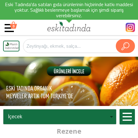
Eski Tadında'da satılan gıda ürünlerinin hiçbirinde katkı maddesi
yoktur. Sağlıklı beslenmeye başlamak için şimdi sipariş
verebilirsiniz.
0
Planlı
İndirimler
ESKİ TADINDA ORGANİK
MEYVELER ARTIK TÜM TÜRKİYE'DE
Rezene