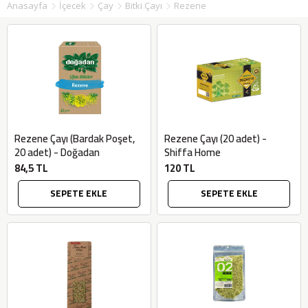
Anasayfa
İçecek
Çay
Bitki Çayı
Rezene
Rezene Çayı (Bardak Poşet,
Rezene Çayı (20 adet) -
20 adet) - Doğadan
Shiffa Home
84,5 TL
120 TL
SEPETE EKLE
SEPETE EKLE