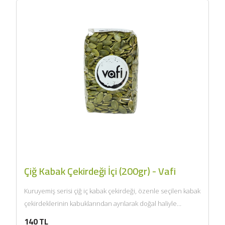
Çiğ Kabak Çekirdeği İçi (200gr) - Vafi
Kuruyemiş serisi çiğ iç kabak çekirdeği, özenle seçilen kabak
çekirdeklerinin kabuklarından ayrılarak doğal haliyle
sunulmasıyla hazırlanır. Kendine...
140 TL