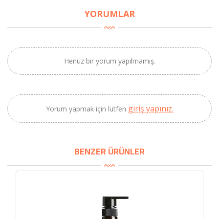
YORUMLAR
Henüz bir yorum yapılmamış.
giriş yapınız.
Yorum yapmak için lütfen
×
BU HAFTANIN PLANLI İNDİRİMİ
BENZER ÜRÜNLER
2320,00 TL
Sızma Zeytinyağı
2100,00 TL
(2025 Yeni Hasat,
Güney Ege, 5 Litre) -
AtcaNova