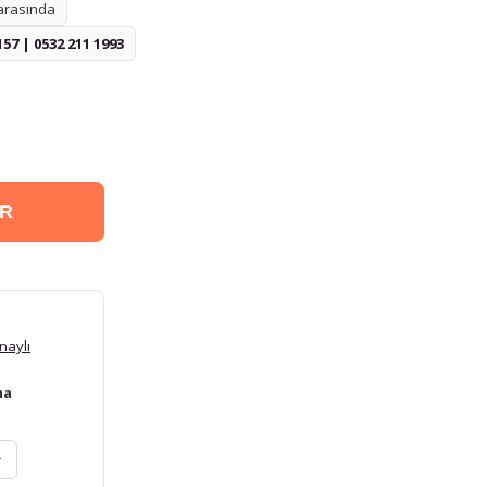
 arasında
157 | 0532 211 1993
ER
naylı
ma
r