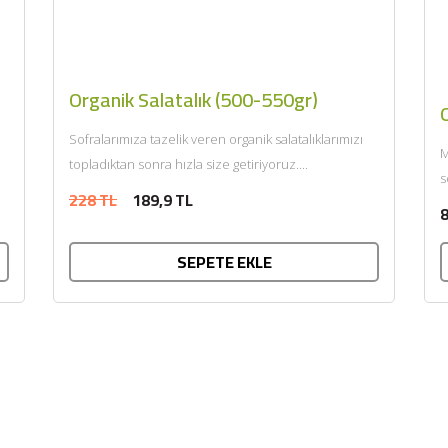
Organik Salatalık (500-550gr)
O
Sofralarımıza tazelik veren organik salatalıklarımızı
M
topladıktan sonra hızla size getiriyoruz....
s
228 TL
189,9 TL
Ü
8
SEPETE EKLE