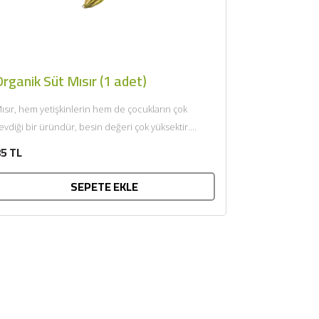
rganik Süt Mısır (1 adet)
ısır, hem yetişkinlerin hem de çocukların çok
evdiği bir üründür, besin değeri çok yüksektir.
lkemizde geniş anlamda...
5 TL
SEPETE EKLE