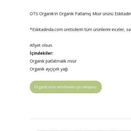
OTS Organik'in Organik Patlamış Mısır ürünü Eskitadı
*Eskitadında.com üreticilerin tüm ürünlerini inceler, s
Afiyet olsun.
İçindekiler:
Organik patlatmalık mısır
Organik ayçiçek yağı
Organik ürün sertifikaları için tıklayınız.