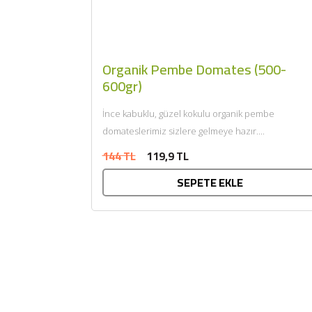
Organik Pembe Domates (500-
600gr)
İnce kabuklu, güzel kokulu organik pembe
domateslerimiz sizlere gelmeye hazır....
144 TL
119,9 TL
SEPETE EKLE