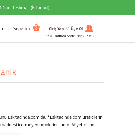
 7 Gün Teslimat (İstanbul)
şim
Sepetim
Giriş Yap
//
Üye Ol
0
Eski Tadında Satıcı Başvurusu
ganik
ünü Eskitadında.com'da. *Eskitadında.com üreticilerin
ı maddesi içermeyen ürünlerini sunar. Afiyet olsun.