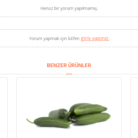
Henüz bir yorum yapılmamış.
BU HAFTANIN PLANLI İNDİRİMİ
giriş yapınız.
Yorum yapmak için lütfen
2690,00 TL
Kaan Olgun Hasat
2071,30 TL
Naturel Sızma Zeytinyağı
(5lt, Soğuk Sıkım) - Bilgem
BENZER ÜRÜNLER
Zeytincilik
SEPETE EKLE