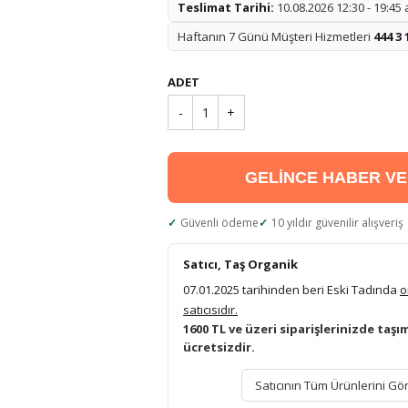
Teslimat Tarihi:
10.08.2026 12:30 - 19:45
Haftanın 7 Günü Müşteri Hizmetleri
444 3 
ADET
-
1
+
GELİNCE HABER V
Güvenli ödeme
10 yıldır güvenilir alışveriş
Satıcı, Taş Organik
07.01.2025 tarihinden beri Eski Tadında
o
satıcısıdır.
1600 TL ve üzeri siparişlerinizde taşı
ücretsizdir.
Satıcının Tüm Ürünlerini Gö