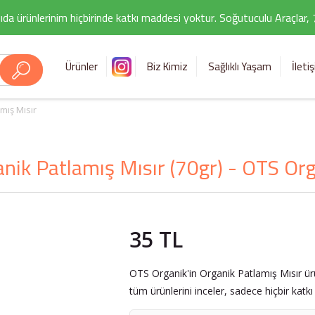
ıda ürünlerinim hiçbirinde katkı maddesi yoktur. Soğutuculu Araçlar,
Ürünler
Biz Kimiz
Sağlıklı Yaşam
İleti
mış Mısır
nik Patlamış Mısır (70gr) - OTS Or
35 TL
OTS Organik'in Organik Patlamış Mısır ür
tüm ürünlerini inceler, sadece hiçbir katk