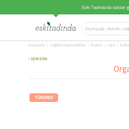
Eski Tadında'da satılan g
Anasayfa
Sağlıklı Atıştırmalıklar
Kraker
Cips
Patla
GERİ DÖN
Orga
TÜKENDİ