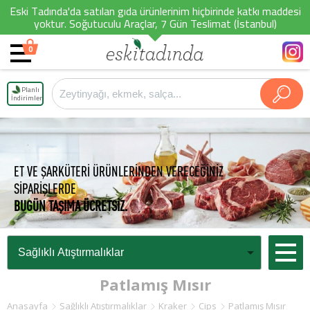
Eski Tadında'da satılan gıda ürünlerinim hiçbirinde katkı maddesi
yoktur. Soğutuculu Araçlar, 7 Gün Teslimat (İstanbul)
0
Planlı
İndirimler
ET VE ŞARKÜTERİ ÜRÜNLERİNDEN VERECEĞİNİZ
SİPARİŞLERDE
BUGÜN TAŞIMA ÜCRETSİZ.
Patlamış Mısır
Anasayfa
Sağlıklı Atıştırmalıklar
Kraker
Cips
Patlamış Mısır