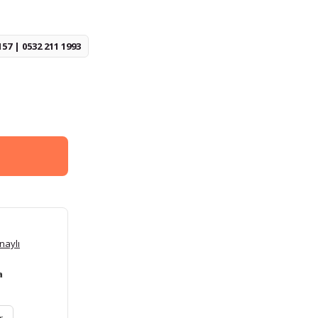
157 | 0532 211 1993
naylı
a