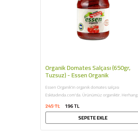
Organik Domates Salçası (650gr,
Tuzsuz) - Essen Organik
Essen Organik'in organik domates salçası
Eskitadında.com'da. Ürünümüz organiktir. Herhang
bir katkı maddesi ve kimyasal içermemektedir. Tarı
245 TL
196 TL
Bakanlığı onaylıdır. ECOCERT...
SEPETE EKLE