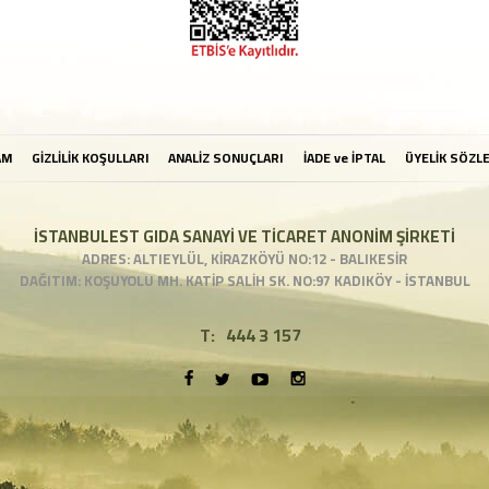
AM
GİZLİLİK KOŞULLARI
ANALİZ SONUÇLARI
İADE ve İPTAL
ÜYELİK SÖZL
İSTANBULEST GIDA SANAYİ VE TİCARET ANONİM ŞİRKETİ
ADRES: ALTIEYLÜL, KİRAZKÖYÜ NO:12 - BALIKESİR
DAĞITIM: KOŞUYOLU MH. KATİP SALİH SK. NO:97 KADIKÖY - İSTANBUL
T:
444 3 157