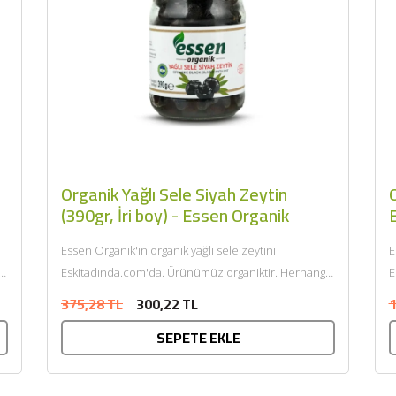
Organik Yağlı Sele Siyah Zeytin
(390gr, İri boy) - Essen Organik
Essen Organik'in organik yağlı sele zeytini
E
i
Eskitadında.com'da. Ürünümüz organiktir. Herhangi
E
m
bir katkı maddesi ve kimyasal içermemektedir. Tarım
b
375,28 TL
300,22 TL
1
Bakanlığı onaylıdır. ECOCERT tarafından...
B
SEPETE EKLE