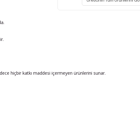
Üreticinin Tüm Ürünlerini Gö
da.
r.
adece hiçbir katkı maddesi içermeyen ürünlerini sunar.