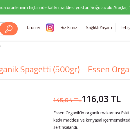
ıda ürünlerinim hiçbirinde katkı maddesi yoktur. Soğutuculu Araçlar,
Ürünler
Biz Kimiz
Sağlıklı Yaşam
İleti
a
ganik Spagetti (500gr) - Essen Orga
116,03 TL
145,04 TL
Essen Organik'in organik makarnası Eski
katkı maddesi ve kimyasal içermemektedi
sertifikalandı...