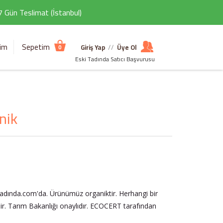
 7 Gün Teslimat (İstanbul)
şim
Sepetim
Giriş Yap
//
Üye Ol
0
Eski Tadında Satıcı Başvurusu
nik
tadında.com'da. Ürünümüz organiktir. Herhangi bir
r. Tarım Bakanlığı onaylıdır. ECOCERT tarafından