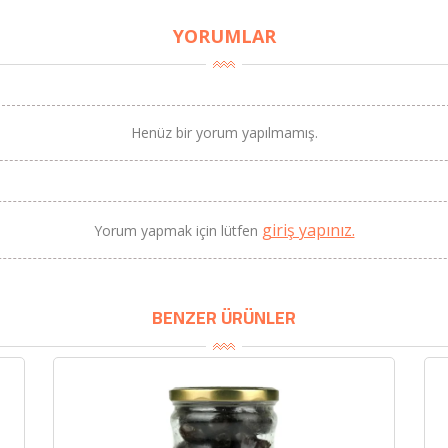
YORUMLAR
Henüz bir yorum yapılmamış.
BU HAFTANIN PLANLI İNDİRİMİ
2320,00 TL
Sızma Zeytinyağı (2025
giriş yapınız.
Yorum yapmak için lütfen
2100,00 TL
Yeni Hasat, Güney Ege, 5
Litre) - AtcaNova
SEPETE EKLE
BENZER ÜRÜNLER