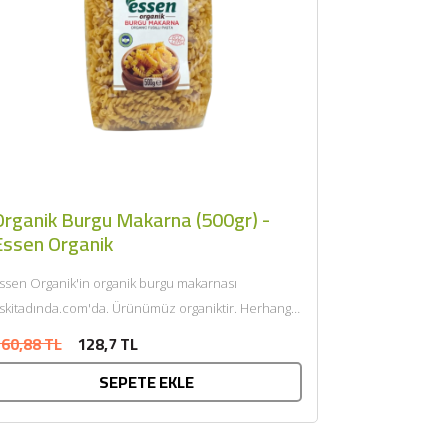
Organik Burgu Makarna (500gr) -
Essen Organik
ssen Organik'in organik burgu makarnası
skitadında.com'da. Ürünümüz organiktir. Herhangi
ir katkı maddesi ve kimyasal içermemektedir. Tarım
60,88 TL
128,7 TL
akanlığı onaylıdır. ECOCERT tarafından sertifik......
SEPETE EKLE