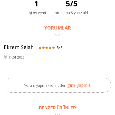
1
5
/
5
kişi oy verdi
ortalama 5 yıldız aldı
×
YORUMLAR
BU HAFTANIN PLANLI İNDİRİMİ
2690,00 TL
Kaan Olgun Hasat
Ekrem Selah
5/5
2071,30 TL
Naturel Sızma
Zeytinyağı (5lt, Soğuk
11.01.2026
Sıkım) - Bilgem
Zeytincilik
giriş yapınız.
Yorum yapmak için lütfen
SEPETE EKLE
BENZER ÜRÜNLER