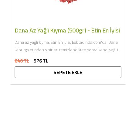
Dana Az Yağlı Kıyma (500gr) - Etin En İyisi
Dana az yağlı kıyma, Etin En İyisi, Eskitadinda.com'da. Dana
kaburga etinden sinirleri temizlendikten sonra kendi yağı ile
çift...
640 TL
576 TL
SEPETE EKLE