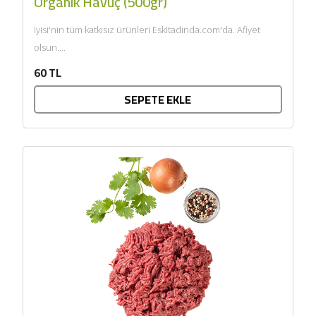
Organik Havuç (500gr)
İyisi'nin tüm katkısız ürünleri Eskitadında.com'da. Afiyet
olsun....
60 TL
SEPETE EKLE