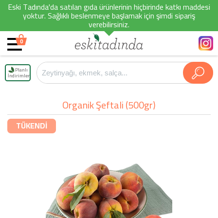
Eski Tadında'da satılan gıda ürünlerinin hiçbirinde katkı maddesi
yoktur. Sağlıklı beslenmeye başlamak için şimdi sipariş
verebilirsiniz.
0
Planlı
İndirimler
Organik Şeftali (500gr)
TÜKENDİ