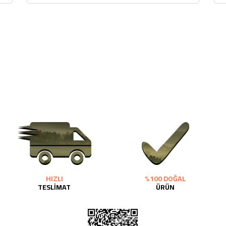
HIZLI
%100 DOĞAL
TESLİMAT
ÜRÜN