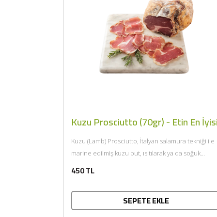
Kuzu Prosciutto (70gr) - Etin En İyis
Kuzu (Lamb) Prosciutto, İtalyan salamura tekniği ile
marine edilmiş kuzu but, ısıtılarak ya da soğuk
tüketilir. Afiyet olsun....
450 TL
SEPETE EKLE