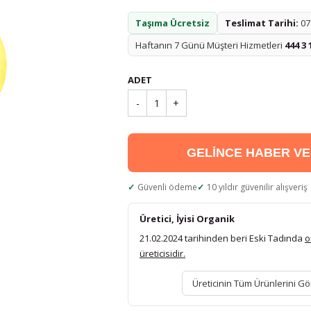
Taşıma Ücretsiz
Teslimat Tarihi:
07.
Haftanın 7 Günü Müşteri Hizmetleri
444 3 
ADET
-
1
+
GELİNCE HABER V
Güvenli ödeme
10 yıldır güvenilir alışveriş
Üretici, İyisi Organik
21.02.2024 tarihinden beri Eski Tadında
o
üreticisidir.
Üreticinin Tüm Ürünlerini Gö