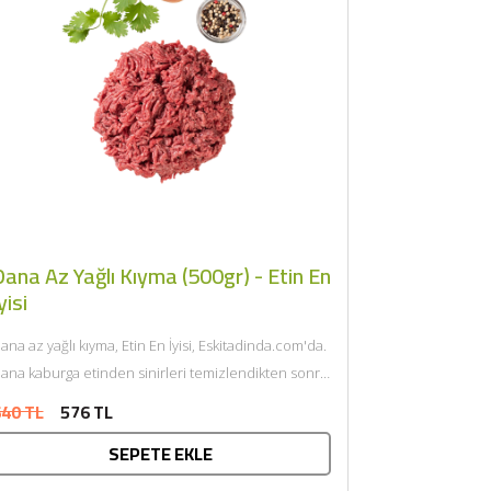
ana Az Yağlı Kıyma (500gr) - Etin En
yisi
ana az yağlı kıyma, Etin En İyisi, Eskitadinda.com'da.
ana kaburga etinden sinirleri temizlendikten sonra
endi yağı ile çift...
40 TL
576 TL
SEPETE EKLE