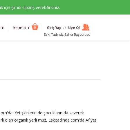
çin şimdi sipariş verebilirsiniz.
şim
Sepetim
Giriş Yap
//
Üye Ol
0
Eski Tadında Satıcı Başvurusu
a.com'da. Yetişkinlerin de çocukların da severek
rli olan organik yerli muz, Eskitadında.com'da Afiyet