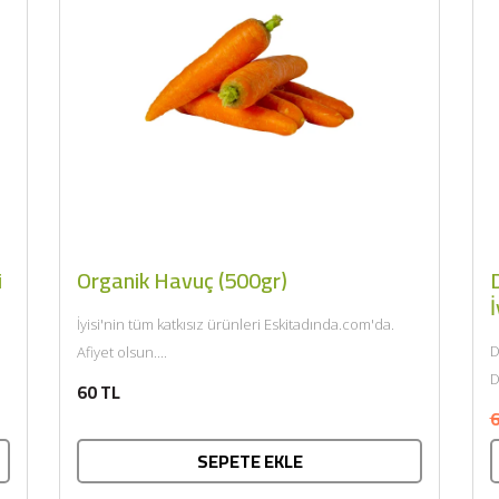
i
Organik Havuç (500gr)
D
İ
İyisi'nin tüm katkısız ürünleri Eskitadında.com'da.
D
Afiyet olsun....
D
60 TL
k
6
SEPETE EKLE