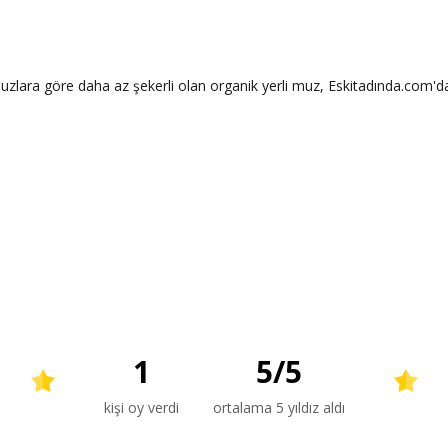
 muzlara göre daha az şekerli olan organik yerli muz, Eskitadında.com'd
1
5
/
5
kişi oy verdi
ortalama 5 yıldız aldı