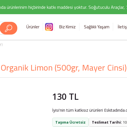
ıda ürünlerinim hiçbirinde katkı maddesi yoktur. Soğutuculu Araçlar,
Ürünler
Biz Kimiz
Sağlıklı Yaşam
İleti
r)
Organik Limon (500gr, Mayer Cinsi)
130 TL
İyisi'nin tüm katkısız ürünleri Eskitadında
Taşıma Ücretsiz
Teslimat Tarihi:
10.