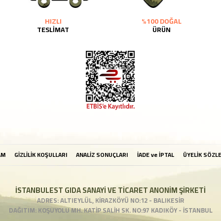
HIZLI
%100 DOĞAL
TESLİMAT
ÜRÜN
AM
GİZLİLİK KOŞULLARI
ANALİZ SONUÇLARI
İADE ve İPTAL
ÜYELİK SÖZL
İSTANBULEST GIDA SANAYİ VE TİCARET ANONİM ŞİRKETİ
ADRES: ALTIEYLÜL, KİRAZKÖYÜ NO:12 - BALIKESİR
DAĞITIM: KOŞUYOLU MH. KATİP SALİH SK. NO:97 KADIKÖY - İSTANBUL