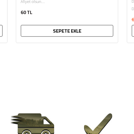
D
Afiyet olsun....
D
60 TL
k
6
SEPETE EKLE