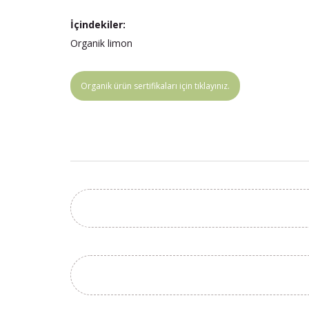
İçindekiler:
Organik limon
Organik ürün sertifikaları için tıklayınız.