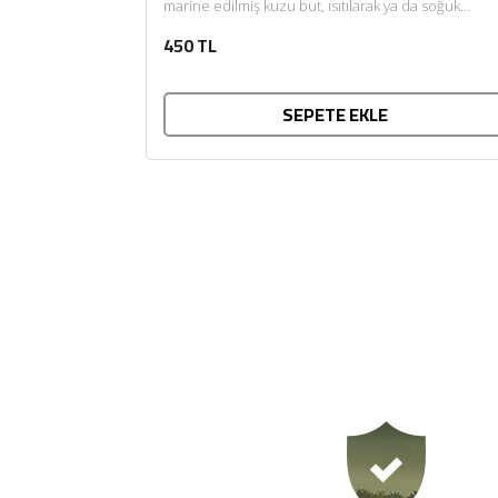
marine edilmiş kuzu but, ısıtılarak ya da soğuk
tüketilir. Afiyet olsun....
450 TL
SEPETE EKLE