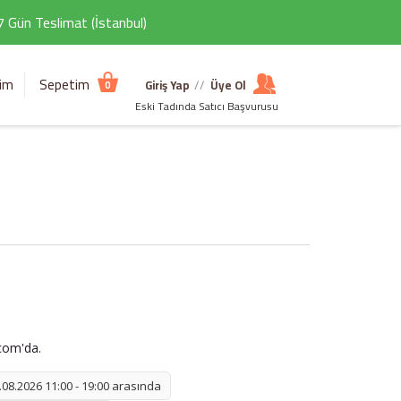
 7 Gün Teslimat (İstanbul)
şim
Sepetim
Giriş Yap
//
Üye Ol
0
Eski Tadında Satıcı Başvurusu
.com'da.
08.2026 11:00 - 19:00 arasında