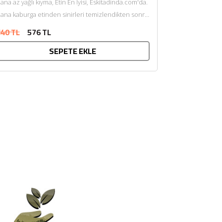
ana az yağlı kıyma, Etin En İyisi, Eskitadinda.com'da.
ana kaburga etinden sinirleri temizlendikten sonra
endi yağı ile çift...
40 TL
576 TL
SEPETE EKLE