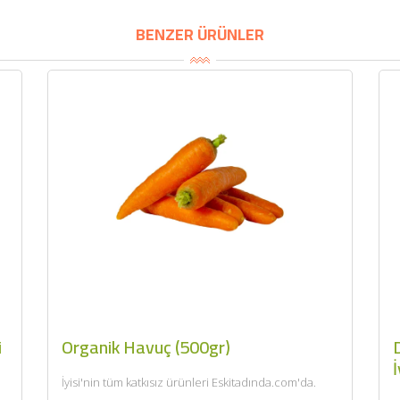
BU HAFTANIN PLANLI İNDİRİMİ
BENZER ÜRÜNLER
2690,00 TL
Kaan Olgun Hasat
2071,30 TL
Naturel Sızma Zeytinyağı
(5lt, Soğuk Sıkım) - Bilgem
Zeytincilik
SEPETE EKLE
i
Organik Havuç (500gr)
D
İ
İyisi'nin tüm katkısız ürünleri Eskitadında.com'da.