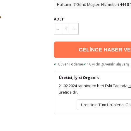
Haftanın 7 Günü Müşteri Hizmetleri
444 3 
ADET
-
1
+
GELİNCE HABER V
Güvenli ödeme
10 yıldır güvenilir alışveriş
Üretici, İyisi Organik
21.02.2024 tarihinden beri Eski Tadında
o
üreticisidir.
Üreticinin Tüm Ürünlerini Gö