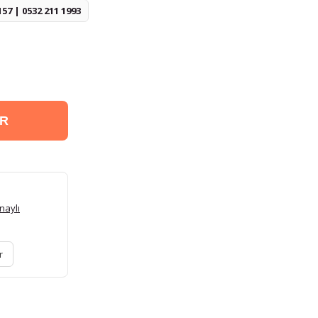
157 | 0532 211 1993
ER
naylı
r