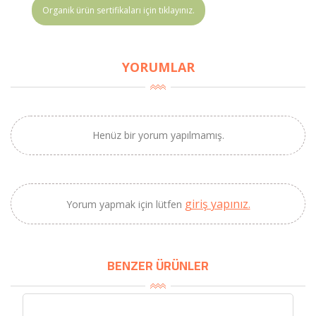
Organik ürün sertifikaları için tıklayınız.
YORUMLAR
Henüz bir yorum yapılmamış.
giriş yapınız.
Yorum yapmak için lütfen
×
BU HAFTANIN PLANLI İNDİRİMİ
BENZER ÜRÜNLER
2690,00 TL
Kaan Olgun Hasat
2071,30 TL
Naturel Sızma