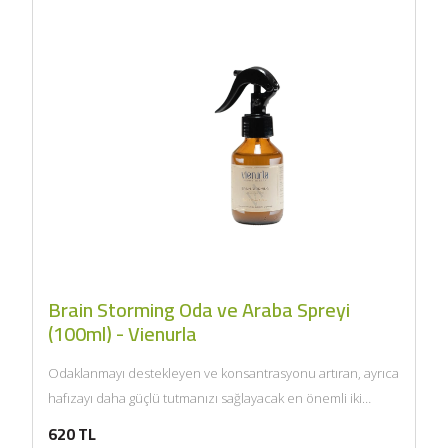
Zeytinyağı (5lt, Soğuk
Sıkım) - Bilgem
Zeytincilik
SEPETE EKLE
Brain Storming Oda ve Araba Spreyi
(100ml) - Vienurla
Odaklanmayı destekleyen ve konsantrasyonu artıran, ayrıca
hafızayı daha güçlü tutmanızı sağlayacak en önemli iki
uçucu yağ olan...
620 TL