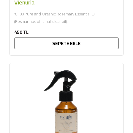
Vienurla
%100 Pure and Organic Rosemary Essential Oil
(Rosmarinus officinalis leaf oil)...
450 TL
SEPETE EKLE